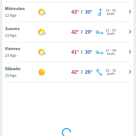
uedes
uestro sitio
Miércoles
13
-
41
43°
/
30°
ed.cl. En
km/h
12 Ago
te
 de que
Jueves
talarán
17
-
57
42°
/
29°
km/h
13 Ago
e sean
para
a
Viernes
17
-
44
41°
/
30°
por el sitio
km/h
14 Ago
o se
cookies para
Sábado
15
-
31
42°
/
26°
km/h
15 Ago
nto ni para
licidad o
ado, aunque
sualizar
general no
ada. Puedes
 instalación
y acceder a
io web a
ste abono