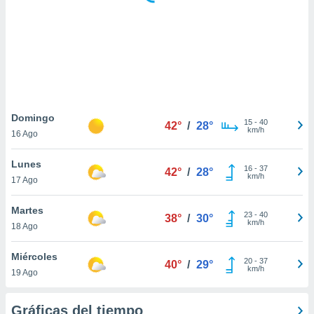
 botón
.
nto,
cios
kies,
ores únicos
Domingo
15
-
40
as similares
42°
/
28°
km/h
16 Ago
nar,
rocesar
Lunes
onales como
16
-
37
42°
/
28°
km/h
 este sitio
17 Ago
recciones IP
ficadores de
Martes
23
-
40
38°
/
30°
 posible
km/h
18 Ago
s
 traten tus
Miércoles
nales en
20
-
37
40°
/
29°
km/h
 interés
19 Ago
go a lo que
nerte. Para
Gráficas del tiempo
retirar su