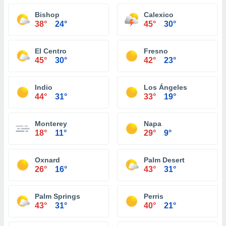
Bishop
Calexico
38°
24°
45°
30°
El Centro
Fresno
45°
30°
42°
23°
Indio
Los Ángeles
44°
31°
33°
19°
Monterey
Napa
18°
11°
29°
9°
Oxnard
Palm Desert
26°
16°
43°
31°
Palm Springs
Perris
43°
31°
40°
21°