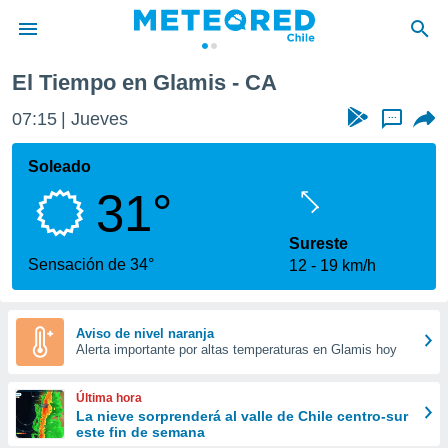
El Tiempo en Glamis - CA
privacidad
07:15
Jueves
...
o de
eteored.cl)
borado por
Soleado
es para
31°
ue la
 que se
e calidad.
Sureste
eder a este
Sensación de 34°
12
19 km/h
ediante las
opciones:
ookies y
Aviso de nivel naranja
Alerta importante por altas temperaturas en Glamis hoy
e forma
d digital
Última hora
ada, basada
La nieve sorprenderá al valle de Chile centro-sur
este fin de semana
mación