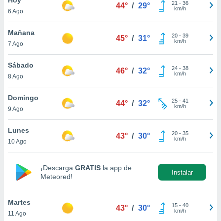
21
-
36
44°
/
29°
km/h
6 Ago
do en
 mismo.
sultar más
Mañana
20
-
39
45°
/
31°
 en nuestra
km/h
7 Ago
 Cookies
y
ualquier
Sábado
24
-
38
46°
/
32°
km/h
8 Ago
ento
 botón
ación de
Domingo
25
-
41
44°
/
32°
kies
km/h
9 Ago
 disponible
e nuestra
Lunes
20
-
35
.
43°
/
30°
km/h
10 Ago
IVAMENTE,
¡Descarga
GRATIS
la app de
Instalar
Meteored!
as
 a cookies
Martes
 no aceptar
15
-
40
43°
/
30°
km/h
11 Ago
ón de