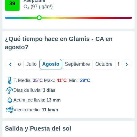
Aceptable
 seleccionar
39
o.
O₃ (97 µg/m³)
calización
precisa e
ión mediante
¿Qué tiempo hace en Glamis - CA en
, publicidad
agosto
?
dos,
 publicidad
,
yo
Junio
Julio
Agosto
Septiembre
Octubre
Noviemb
ón de
 desarrollo
s.
T. Media:
35°C
Max.:
41°C
Min:
29°C
tros 1199
Días de lluvia:
3
días
ios
Acum. de lluvia:
13 mm
Viento medio:
11 km/h
Salida y Puesta del sol