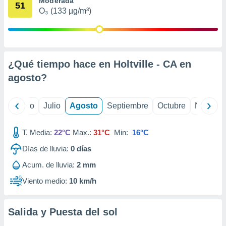
Moderada
 seleccionar
51
o.
O₃ (133 µg/m³)
calización
precisa e
ión mediante
¿Qué tiempo hace en Holtville - CA en
, publicidad
agosto
?
dos,
 publicidad
,
yo
Junio
Julio
Agosto
Septiembre
Octubre
Noviemb
ón de
 desarrollo
s.
T. Media:
22°C
Max.:
31°C
Min:
16°C
tros 1199
Días de lluvia:
0
días
ios
Acum. de lluvia:
2 mm
Viento medio:
10 km/h
Salida y Puesta del sol