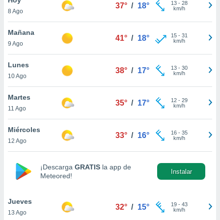
13
-
28
37°
/
18°
km/h
8 Ago
do en
 mismo.
sultar más
Mañana
15
-
31
41°
/
18°
 en nuestra
km/h
9 Ago
 Cookies
y
ualquier
Lunes
13
-
30
38°
/
17°
km/h
10 Ago
ento
 botón
ación de
Martes
12
-
29
35°
/
17°
kies
km/h
11 Ago
 disponible
e nuestra
Miércoles
16
-
35
.
33°
/
16°
km/h
12 Ago
IVAMENTE,
¡Descarga
GRATIS
la app de
Instalar
Meteored!
as
 a cookies
Jueves
 no aceptar
19
-
43
32°
/
15°
km/h
13 Ago
ón de