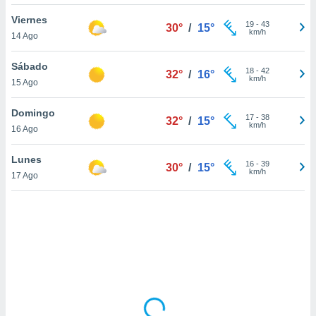
uedes
uestro sitio
Viernes
19
-
43
30°
/
15°
ed.cl. En
km/h
14 Ago
te
 de que
Sábado
talarán
18
-
42
32°
/
16°
km/h
15 Ago
e sean
para
a
Domingo
17
-
38
32°
/
15°
por el sitio
km/h
16 Ago
o se
cookies para
Lunes
16
-
39
30°
/
15°
km/h
17 Ago
nto ni para
licidad o
ado, aunque
sualizar
general no
ada. Puedes
 instalación
y acceder a
io web a
ste abono