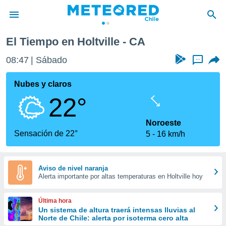
El Tiempo en Holtville - CA
privacidad
08:47
Sábado
...
o de
eteored.cl)
borado por
Nubes y claros
es para
22°
ue la
 que se
e calidad.
Noroeste
eder a este
Sensación de 22°
5
16 km/h
ediante las
opciones:
ookies y
Aviso de nivel naranja
Alerta importante por altas temperaturas en Holtville hoy
e forma
d digital
Última hora
ada, basada
Un sistema de altura traerá intensas lluvias al
Norte de Chile: alerta por isoterma cero alta
mación