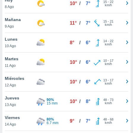
15
-
22
10°
/
7°
km/h
8 Ago
do en
 mismo.
sultar más
Mañana
15
-
21
11°
/
7°
 en nuestra
km/h
9 Ago
 Cookies
y
ualquier
Lunes
14
-
22
8°
/
6°
km/h
10 Ago
ento
 botón
ación de
Martes
10
-
17
10°
/
6°
kies
km/h
11 Ago
 disponible
e nuestra
Miércoles
13
-
17
.
10°
/
6°
km/h
12 Ago
IVAMENTE,
Jueves
90%
48
-
73
10°
/
8°
15 mm
km/h
13 Ago
as
 a cookies
Viernes
80%
48
-
68
9°
/
7°
6.7 mm
km/h
 no aceptar
14 Ago
ón de