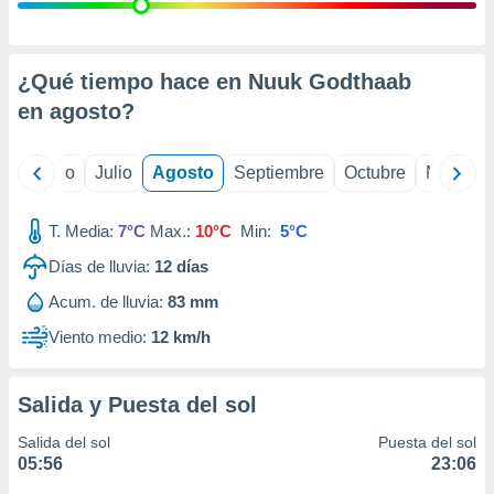
 seleccionar
o.
calización
precisa e
¿Qué tiempo hace en Nuuk Godthaab
ión mediante
en
agosto
?
, publicidad
yo
Junio
Julio
Agosto
Septiembre
Octubre
Noviemb
dos,
 publicidad
,
T. Media:
7°C
Max.:
10°C
Min:
5°C
ón de
Días de lluvia:
12
días
 desarrollo
s.
Acum. de lluvia:
83 mm
tros 1199
Viento medio:
12 km/h
ios
Salida y Puesta del sol
Salida del sol
Puesta del sol
05:56
23:06