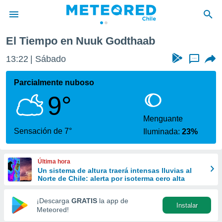
El Tiempo en Nuuk Godthaab
privacidad
13:22
Sábado
...
o de
eteored.cl)
borado por
Parcialmente nuboso
es para
9°
ue la
 que se
e calidad.
Menguante
eder a este
Sensación de 7°
Iluminada:
23%
ediante las
opciones:
Última hora
ookies y
Un sistema de altura traerá intensas lluvias al
e forma
Norte de Chile: alerta por isoterma cero alta
d digital
¡Descarga
GRATIS
la app de
Instalar
ada, basada
Meteored!
mación