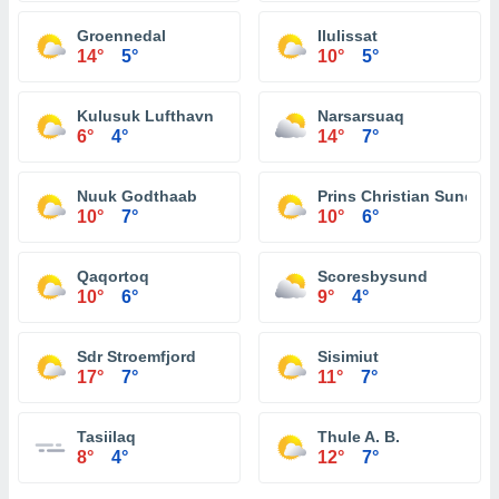
Groennedal
Ilulissat
14°
5°
10°
5°
Kulusuk Lufthavn
Narsarsuaq
6°
4°
14°
7°
Nuuk Godthaab
Prins Christian Sund
10°
7°
10°
6°
Qaqortoq
Scoresbysund
10°
6°
9°
4°
Sdr Stroemfjord
Sisimiut
17°
7°
11°
7°
Tasiilaq
Thule A. B.
8°
4°
12°
7°