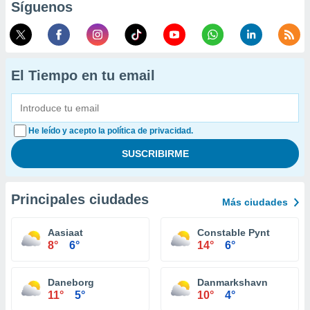
Síguenos
El Tiempo en tu email
He leído y acepto la política de privacidad.
Principales ciudades
Más ciudades
Aasiaat
Constable Pynt
8°
6°
14°
6°
Daneborg
Danmarkshavn
11°
5°
10°
4°