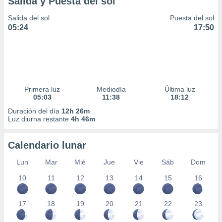
Salida y Puesta del sol
idad
a, utilizar
Salida del sol
Puesta del sol
a
05:24
17:50
 la
da, crear un
personalizar
o, uso de
a la
Primera luz
Mediodía
Última luz
e contenido
05:03
11:38
18:12
do, medir el
 de la
Duración del día
12h 26m
Luz diurna restante
4h 46m
medir el
 del
 comprender
Calendario lunar
 través de
s o a través
Lun
Mar
Mié
Jue
Vie
Sáb
Dom
nación de
edentes de
10
11
12
13
14
15
16
fuentes,
y mejora de
17
18
19
20
21
22
23
os, uso de
ados con el