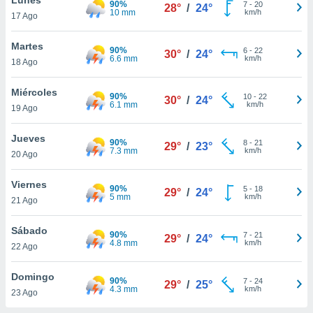
90%
7
-
20
28°
/
24°
10 mm
km/h
17 Ago
do en
 mismo.
sultar más
Martes
90%
6
-
22
30°
/
24°
 en nuestra
6.6 mm
km/h
18 Ago
 Cookies
y
ualquier
Miércoles
90%
10
-
22
30°
/
24°
6.1 mm
km/h
19 Ago
ento
 botón
ación de
Jueves
90%
8
-
21
29°
/
23°
kies
7.3 mm
km/h
20 Ago
 disponible
e nuestra
Viernes
90%
5
-
18
.
29°
/
24°
5 mm
km/h
21 Ago
IVAMENTE,
Sábado
90%
7
-
21
29°
/
24°
4.8 mm
km/h
22 Ago
as
 a cookies
Domingo
90%
7
-
24
29°
/
25°
4.3 mm
km/h
 no aceptar
23 Ago
ón de