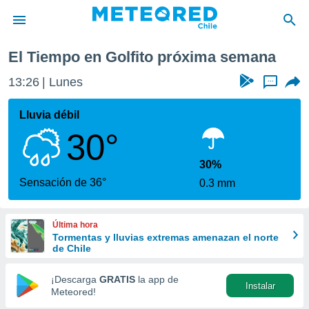
ima semana
El Tiempo en Golfito próxima semana
privacidad
13:26
Lunes
...
o de
eteored.cl)
borado por
Lluvia débil
es para
30°
ue la
 que se
e calidad.
30%
eder a este
Sensación de 36°
0.3 mm
ediante las
opciones:
Última hora
ookies y
Tormentas y lluvias extremas amenazan el norte
e forma
de Chile
d digital
¡Descarga
GRATIS
la app de
Instalar
ada, basada
Meteored!
mación