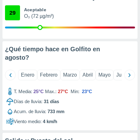
ento u
Aceptable
29
O₃ (72 µg/m³)
 de datos
er momento
ic en
o en
 Cookies
en
¿Qué tiempo hace en Golfito en
eb.
agosto
?
y
socios
Enero
Febrero
Marzo
Abril
Mayo
Junio
Ju
el
to de
T. Media:
25°C
Max.:
27°C
Min:
23°C
Días de lluvia:
31
días
la
 en un
Acum. de lluvia:
733 mm
 y/o acceder
 de datos
Viento medio:
4 km/h
ara
 anuncios
ar perfiles