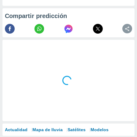
 seleccionar
o.
Compartir predicción
calización
precisa e
ión mediante
, publicidad
dos,
 publicidad
,
ón de
 desarrollo
s.
tros 1199
ios
Actualidad
Mapa de lluvia
Satélites
Modelos