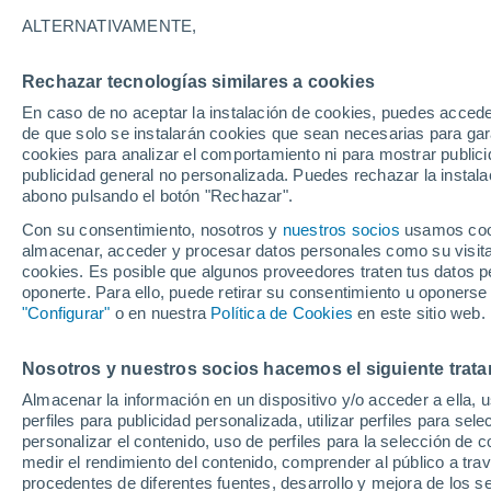
34°
ALTERNATIVAMENTE,
Rechazar tecnologías similares a cookies
Este
En caso de no aceptar la instalación de cookies, puedes accede
Sensación de 33°
19
-
39 km
de que solo se instalarán cookies que sean necesarias para garan
cookies para analizar el comportamiento ni para mostrar publici
publicidad general no personalizada. Puedes rechazar la instala
abono pulsando el botón "Rechazar".
Última hora
La nieve sorprenderá al valle de Chile centro-
Con su consentimiento, nosotros y
nuestros socios
usamos cooki
este fin de semana
almacenar, acceder y procesar datos personales como su visita e
cookies. Es posible que algunos proveedores traten tus datos pe
Tiempo 1 - 7 días
Actualidad
Mapa de temperatura
oponerte. Para ello, puede retirar su consentimiento u oponerse
"Configurar"
o en nuestra
Política de Cookies
en este sitio web.
Nosotros y nuestros socios hacemos el siguiente trata
Mañana
Sábado
D
Hoy
Almacenar la información en un dispositivo y/o acceder a ella, 
7 Ago
8 Ago
6 Ago
perfiles para publicidad personalizada, utilizar perfiles para sele
personalizar el contenido, uso de perfiles para la selección de c
medir el rendimiento del contenido, comprender al público a tra
procedentes de diferentes fuentes, desarrollo y mejora de los se