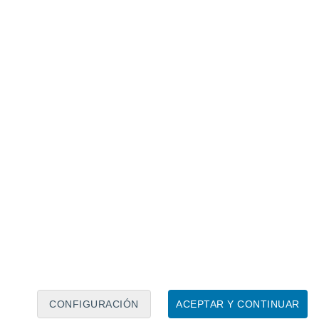
Calendario lunar
Lun
Mar
Mié
Jue
Vie
Sáb
Dom
6
7
8
9
10
11
12
13
14
15
16
17
18
19
CONFIGURACIÓN
ACEPTAR Y CONTINUAR