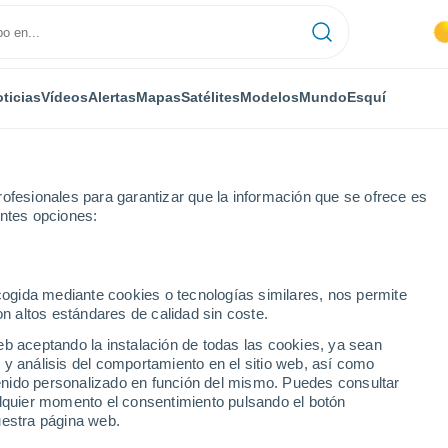
ticias
Vídeos
Alertas
Mapas
Satélites
Modelos
Mundo
Esquí
ofesionales para garantizar que la información que se ofrece es
entes opciones:
ecogida mediante cookies o tecnologías similares, nos permite
on altos estándares de calidad sin coste.
ikovsk
eb aceptando la instalación de todas las cookies, ya sean
 y análisis del comportamiento en el sitio web, así como
...
ntenido personalizado en función del mismo. Puedes consultar
alquier momento el consentimiento pulsando el botón
Por hora
uestra página web.
Cielos despejados en las
próximas horas