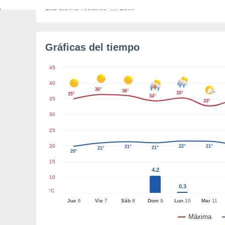
Luz diurna restante
4h 15m
Gráficas del tiempo
45
40
36°
36°
35°
35°
34°
35
33°
30
25
20
22°
21°
21°
21°
21°
20°
15
4.2
10
0.3
°C
Jue
6
Vie
7
Sáb
8
Dom
9
Lun
10
Mar
11
Máxima