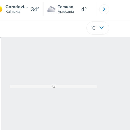
Gorodovikovsk
Temuco
Osorno
34°
4°
Kalmukia
Araucanía
Los Lagos
°C