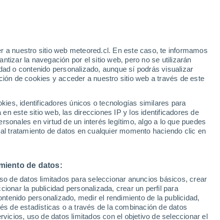
r a nuestro sitio web meteored.cl. En este caso, te informamos
/h
tizar la navegación por el sitio web, pero no se utilizarán
dad o contenido personalizado, aunque sí podrás visualizar
ción de cookies y acceder a nuestro sitio web a través de este
sur
es, identificadores únicos o tecnologías similares para
n este sitio web, las direcciones IP y los identificadores de
rsonales en virtud de un interés legítimo, algo a lo que puedes
Satélites
Modelos
 al tratamiento de datos en cualquier momento haciendo clic en
miento de datos:
omingo
Lunes
Martes
Miércoles
uso de datos limitados para seleccionar anuncios básicos, crear
9 Ago
10 Ago
11 Ago
12 Ago
ccionar la publicidad personalizada, crear un perfil para
ontenido personalizado, medir el rendimiento de la publicidad,
vés de estadísticas o a través de la combinación de datos
rvicios, uso de datos limitados con el objetivo de seleccionar el
60%
70%