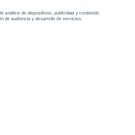
4.2 mm
0.3 mm
34°
/
21°
35°
/
22°
33°
/
21°
35°
/
20°
e análisis de dispositivos, publicidad y contenido
n de audiencia y desarrollo de servicios.
-
40
km/h
16
-
42
km/h
9
-
24
km/h
13
-
28
km/h
 6 de agosto
Este
3 Medio
19
-
39 km/h
FPS:
6-10
Este
1 Bajo
20
-
38 km/h
FPS:
no
Este
0 Bajo
20
-
39 km/h
FPS:
no
Este
0 Bajo
12
-
35 km/h
FPS:
no