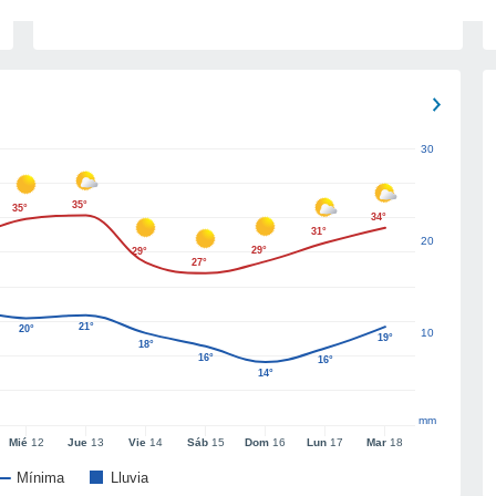
30
35°
35°
34°
31°
20
29°
29°
27°
21°
20°
10
19°
18°
16°
16°
14°
mm
Mié
12
Jue
13
Vie
14
Sáb
15
Dom
16
Lun
17
Mar
18
Mínima
Lluvia