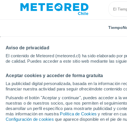
Tiempo
No
Aviso de privacidad
El contenido de Meteored (meteored.cl) ha sido elaborado por pr
de calidad. Puedes acceder a este sitio web mediante las sigui
Aceptar cookies y acceder de forma gratuita
Inicio
Rusia
Kalmukia
Gorodovikovsk
La publicidad digital personalizada, basada en la información r
financiar nuestra actividad para seguir ofreciéndote contenido c
El Tiempo en Gorodov
Pulsando el botón "Aceptar y continuar", puedes acceder a la w
nuestras o de nuestros socios, que nos permiten el seguimiento
15:53
Jueves
desarrollar un perfil específico para mostrarte publicidad y co
más información en nuestra
Política de Cookies
y retirar en cu
Configuración de cookies
que aparece disponible en el pie de n
Soleado