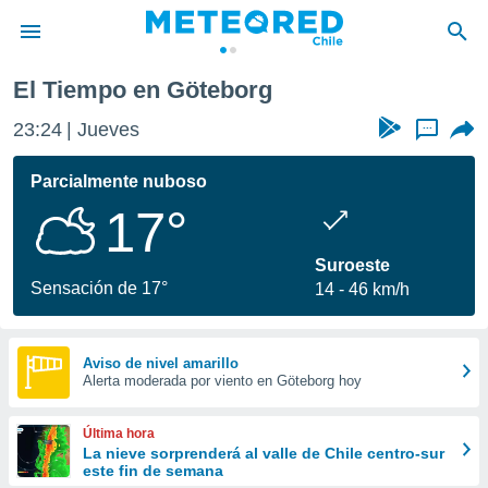
El Tiempo en Göteborg
privacidad
23:24
Jueves
...
o de
eteored.cl)
borado por
Parcialmente nuboso
es para
17°
ue la
 que se
e calidad.
Suroeste
eder a este
Sensación de 17°
14
46 km/h
ediante las
opciones:
ookies y
Aviso de nivel amarillo
Alerta moderada por viento en Göteborg hoy
e forma
d digital
Última hora
ada, basada
La nieve sorprenderá al valle de Chile centro-sur
este fin de semana
mación