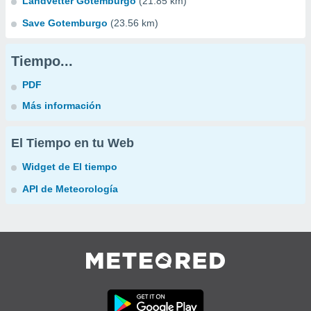
Landvetter Gotemburgo
(21.85 km)
Save Gotemburgo
(23.56 km)
Tiempo...
PDF
Más información
El Tiempo en tu Web
Widget de El tiempo
API de Meteorología