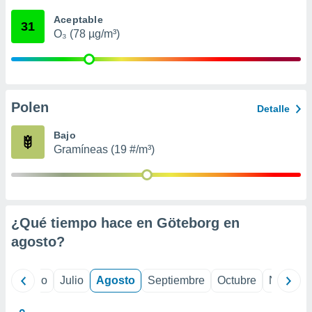
 seleccionar
o.
Aceptable
31
O₃ (78 µg/m³)
calización
precisa e
ión mediante
, publicidad
Polen
Detalle
dos,
 publicidad
Bajo
,
Gramíneas (19 #/m³)
ón de
 desarrollo
s.
tros 1199
ios
¿Qué tiempo hace en Göteborg en
agosto
?
yo
Junio
Julio
Agosto
Septiembre
Octubre
Noviemb