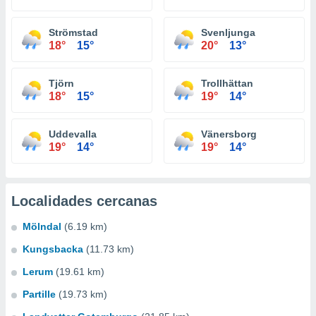
Strömstad
Svenljunga
18°
15°
20°
13°
Tjörn
Trollhättan
18°
15°
19°
14°
Uddevalla
Vänersborg
19°
14°
19°
14°
Localidades cercanas
Mölndal
(6.19 km)
Kungsbacka
(11.73 km)
Lerum
(19.61 km)
Partille
(19.73 km)