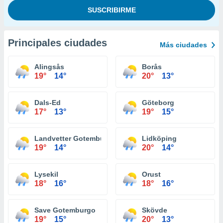
Principales ciudades
Más ciudades
Alingsås
Borås
19°
14°
20°
13°
Dals-Ed
Göteborg
17°
13°
19°
15°
Landvetter Gotemburgo
Lidköping
19°
14°
20°
14°
Lysekil
Orust
18°
16°
18°
16°
Save Gotemburgo
Skövde
19°
15°
20°
13°