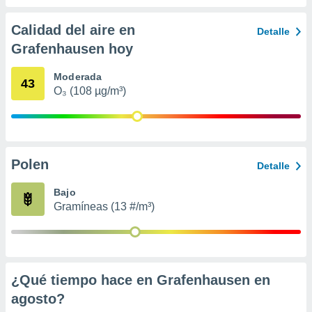
 seleccionar
o.
Calidad del aire en
Detalle
calización
Grafenhausen hoy
precisa e
ión mediante
Moderada
43
, publicidad
O₃ (108 µg/m³)
dos,
 publicidad
,
ón de
Polen
Detalle
 desarrollo
s.
Bajo
tros 1199
Gramíneas (13 #/m³)
ios
¿Qué tiempo hace en Grafenhausen en
agosto
?