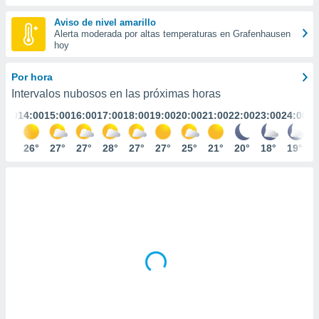
ediante
ecnologías
Aviso de nivel amarillo
nos permite
Alerta moderada por altas temperaturas en Grafenhausen
estra
hoy
ara seguir
e contenido
Por hora
stándares
ACEPTAR
Intervalos nubosos en las próximas horas
sin coste.
Y
3:00
14:00
15:00
16:00
17:00
18:00
19:00
20:00
21:00
22:00
23:00
24:00
CONTINUAR
 botón
continuar",
der a la
25°
26°
27°
27°
28°
27°
27°
25°
21°
20°
18°
19°
CONFIGURACIÓN
ndo la
 de todas
, ya sean
de nuestros
 nos
 y análisis
tamiento en
b, así como
un perfil
para
ublicidad y