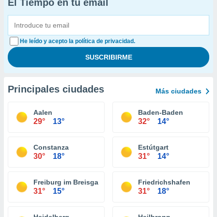
El Tiempo en tu email
He leído y acepto la política de privacidad.
Principales ciudades
Más ciudades
Aalen
Baden-Baden
29°
13°
32°
14°
Constanza
Estútgart
30°
18°
31°
14°
Freiburg im Breisgau
Friedrichshafen
31°
15°
31°
18°