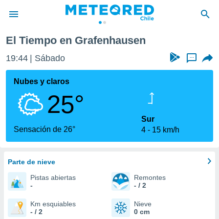
El Tiempo en Grafenhausen
privacidad
19:44
Sábado
...
o de
eteored.cl)
borado por
Nubes y claros
es para
25°
ue la
 que se
e calidad.
Sur
eder a este
Sensación de 26°
4
15 km/h
ediante las
opciones:
Parte de nieve
ookies y
e forma
Pistas abiertas
Remontes
-
- / 2
d digital
ada, basada
Km esquiables
Nieve
- / 2
0 cm
mación