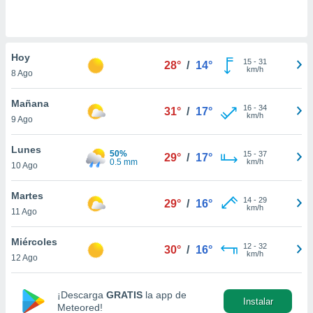
do en
 mismo.
sultar más
Hoy
 en nuestra
15
-
31
28°
/
14°
km/h
 Cookies
y
8 Ago
ualquier
Mañana
16
-
34
31°
/
17°
ento
km/h
9 Ago
 botón
ación de
Lunes
kies
50%
15
-
37
29°
/
17°
0.5 mm
km/h
 disponible
10 Ago
e nuestra
.
Martes
14
-
29
29°
/
16°
km/h
11 Ago
IVAMENTE,
Miércoles
12
-
32
30°
/
16°
km/h
12 Ago
as
 a cookies
 no aceptar
¡Descarga
GRATIS
la app de
Instalar
ón de
Meteored!