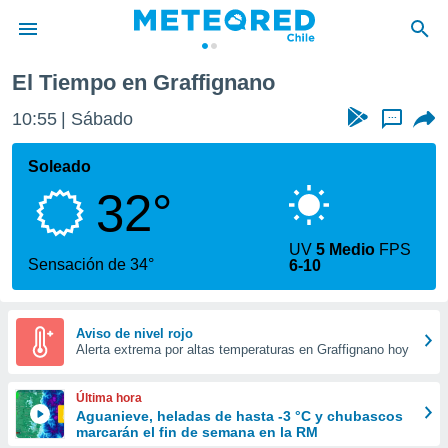
El Tiempo en Graffignano
privacidad
10:55
Sábado
...
o de
eteored.cl)
borado por
Soleado
es para
32°
ue la
 que se
e calidad.
UV
5 Medio
FPS
eder a este
Sensación de 34°
6-10
ediante las
opciones:
ookies y
Aviso de nivel rojo
Alerta extrema por altas temperaturas en Graffignano hoy
e forma
d digital
Última hora
ada, basada
Aguanieve, heladas de hasta -3 °C y chubascos
marcarán el fin de semana en la RM
mación