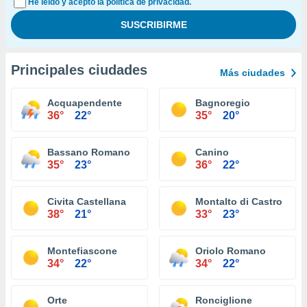
He leído y acepto la política de privacidad.
Principales ciudades
Más ciudades
Acquapendente
Bagnoregio
36°
22°
35°
20°
Bassano Romano
Canino
35°
23°
36°
22°
Civita Castellana
Montalto di Castro
38°
21°
33°
23°
Montefiascone
Oriolo Romano
34°
22°
34°
22°
Orte
Ronciglione