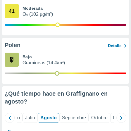
 seleccionar
o.
Moderada
41
O₃ (102 µg/m³)
calización
precisa e
ión mediante
, publicidad
Polen
Detalle
dos,
 publicidad
Bajo
,
Gramíneas (14 #/m³)
ón de
 desarrollo
s.
tros 1199
ios
¿Qué tiempo hace en Graffignano en
agosto
?
yo
Junio
Julio
Agosto
Septiembre
Octubre
Noviemb