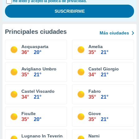
He leído y acepto la política de privacidad.
Principales ciudades
Más ciudades
Acquasparta
Amelia
36°
20°
35°
21°
Avigliano Umbro
Castel Giorgio
35°
21°
34°
21°
Castel Viscardo
Fabro
34°
21°
35°
21°
Ficulle
Giove
35°
20°
35°
21°
Lugnano In Teverina
Narni