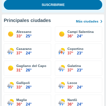
Principales ciudades
Más ciudades
Alessano
Campi Salentina
33°
25°
36°
24°
Casarano
Copertino
37°
24°
37°
23°
Gagliano del Capo
Galatina
31°
26°
37°
23°
Gallipoli
Lecce
33°
26°
35°
24°
Maglie
Nardò
36°
24°
36°
24°