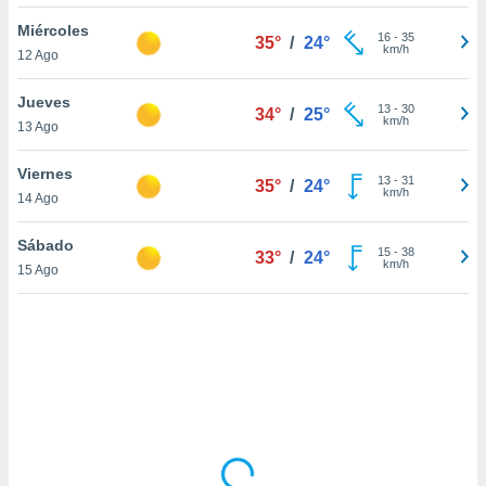
uedes
uestro sitio
Miércoles
16
-
35
35°
/
24°
ed.cl. En
km/h
12 Ago
te
 de que
Jueves
talarán
13
-
30
34°
/
25°
km/h
13 Ago
e sean
para
a
Viernes
13
-
31
35°
/
24°
por el sitio
km/h
14 Ago
o se
cookies para
Sábado
15
-
38
33°
/
24°
km/h
15 Ago
nto ni para
licidad o
ado, aunque
sualizar
general no
ada. Puedes
 instalación
y acceder a
io web a
ste abono