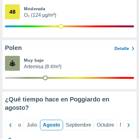
 seleccionar
o.
Moderada
48
O₃ (124 µg/m³)
calización
precisa e
ión mediante
, publicidad
Polen
Detalle
dos,
 publicidad
Muy bajo
,
Artemisa (8 #/m³)
ón de
 desarrollo
s.
tros 1199
ios
¿Qué tiempo hace en Poggiardo en
agosto
?
yo
Junio
Julio
Agosto
Septiembre
Octubre
Noviemb