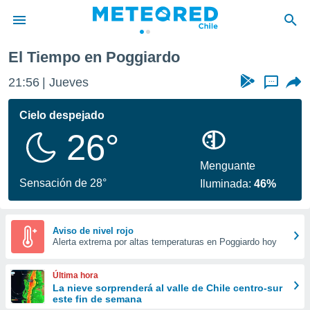
El Tiempo en Poggiardo
privacidad
21:56
Jueves
...
o de
eteored.cl)
borado por
Cielo despejado
es para
26°
ue la
 que se
e calidad.
Menguante
eder a este
Sensación de 28°
Iluminada:
46%
ediante las
opciones:
ookies y
Aviso de nivel rojo
Alerta extrema por altas temperaturas en Poggiardo hoy
e forma
d digital
Última hora
ada, basada
La nieve sorprenderá al valle de Chile centro-sur
este fin de semana
mación