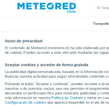
Tiempo
No
Aviso de privacidad
El contenido de Meteored (meteored.cl) ha sido elaborado por pr
de calidad. Puedes acceder a este sitio web mediante las sigui
Aceptar cookies y acceder de forma gratuita
Inicio
Italia
Provincia de Lecce
Gallipoli
La publicidad digital personalizada, basada en la información r
financiar nuestra actividad para seguir ofreciéndote contenido c
El Tiempo en Gallipoli
Pulsando el botón "Aceptar y continuar", puedes acceder a la w
nuestras o de nuestros socios, que nos permiten el seguimiento
23:54
Jueves
desarrollar un perfil específico para mostrarte publicidad y co
más información en nuestra
Política de Cookies
y retirar en cu
Configuración de cookies
que aparece disponible en el pie de n
Cielo despejado