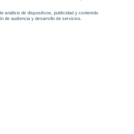
34°
/
27°
32°
/
26°
33°
/
26°
35°
/
26°
e análisis de dispositivos, publicidad y contenido
n de audiencia y desarrollo de servicios.
-
37
km/h
16
-
27
km/h
16
-
29
km/h
14
-
32
km/h
gosto
s
Sur
2 Bajo
°
14
-
24 km/h
FPS:
no
Sur
1 Bajo
°
12
-
23 km/h
FPS:
no
Sur
0 Bajo
°
11
-
19 km/h
FPS:
no
Sur
0 Bajo
°
11
-
19 km/h
FPS:
no