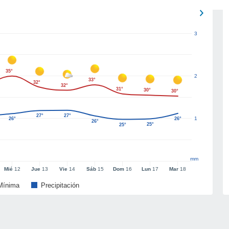
3
35°
2
33°
32°
32°
31°
30°
30°
27°
27°
1
26°
26°
26°
25°
25°
mm
Mié
12
Jue
13
Vie
14
Sáb
15
Dom
16
Lun
17
Mar
18
Mínima
Precipitación