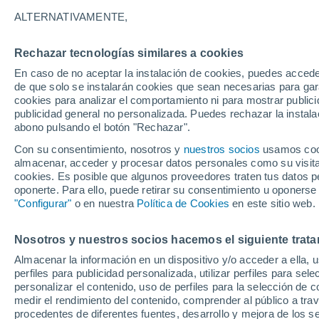
29°
ALTERNATIVAMENTE,
Rechazar tecnologías similares a cookies
Menguant
En caso de no aceptar la instalación de cookies, puedes accede
Iluminada
Sensación de 33°
de que solo se instalarán cookies que sean necesarias para garan
cookies para analizar el comportamiento ni para mostrar publici
publicidad general no personalizada. Puedes rechazar la instala
abono pulsando el botón "Rechazar".
Última hora
La nieve sorprenderá al valle de Chile centro-
Con su consentimiento, nosotros y
nuestros socios
usamos cooki
este fin de semana
almacenar, acceder y procesar datos personales como su visita e
cookies. Es posible que algunos proveedores traten tus datos pe
Tiempo 1 - 7 días
Actualidad
Mapa de temperatura
oponerte. Para ello, puede retirar su consentimiento u oponerse
"Configurar"
o en nuestra
Política de Cookies
en este sitio web.
Nosotros y nuestros socios hacemos el siguiente trata
Mañana
Sábado
D
Hoy
Almacenar la información en un dispositivo y/o acceder a ella, 
7 Ago
8 Ago
6 Ago
perfiles para publicidad personalizada, utilizar perfiles para sele
personalizar el contenido, uso de perfiles para la selección de c
medir el rendimiento del contenido, comprender al público a tra
procedentes de diferentes fuentes, desarrollo y mejora de los se