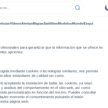
ticias
Vídeos
Alertas
Mapas
Satélites
Modelos
Mundo
Esquí
ofesionales para garantizar que la información que se ofrece es
entes opciones:
ecogida mediante cookies o tecnologías similares, nos permite
on altos estándares de calidad sin coste.
eb aceptando la instalación de todas las cookies, ya sean
 y análisis del comportamiento en el sitio web, así como
...
ntenido personalizado en función del mismo. Puedes consultar
alquier momento el consentimiento pulsando el botón
Por hora
uestra página web.
Cielos despejados en las
próximas horas