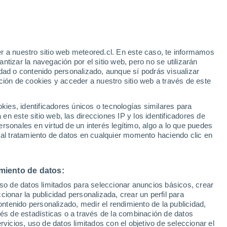
Aviso de nivel rojo
Alerta extrema por altas
temperaturas en Gallipoli hoy
e
r a nuestro sitio web meteored.cl. En este caso, te informamos
:
46%
tizar la navegación por el sitio web, pero no se utilizarán
dad o contenido personalizado, aunque sí podrás visualizar
ción de cookies y acceder a nuestro sitio web a través de este
sur
es, identificadores únicos o tecnologías similares para
n este sitio web, las direcciones IP y los identificadores de
rsonales en virtud de un interés legítimo, algo a lo que puedes
Satélites
Modelos
 al tratamiento de datos en cualquier momento haciendo clic en
miento de datos:
omingo
Lunes
Martes
Miércoles
uso de datos limitados para seleccionar anuncios básicos, crear
9 Ago
10 Ago
11 Ago
12 Ago
ccionar la publicidad personalizada, crear un perfil para
ontenido personalizado, medir el rendimiento de la publicidad,
vés de estadísticas o a través de la combinación de datos
rvicios, uso de datos limitados con el objetivo de seleccionar el