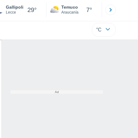
Gallipoli
Temuco
Osorno
29°
7°
Lecce
Araucanía
Los Lagos
°C