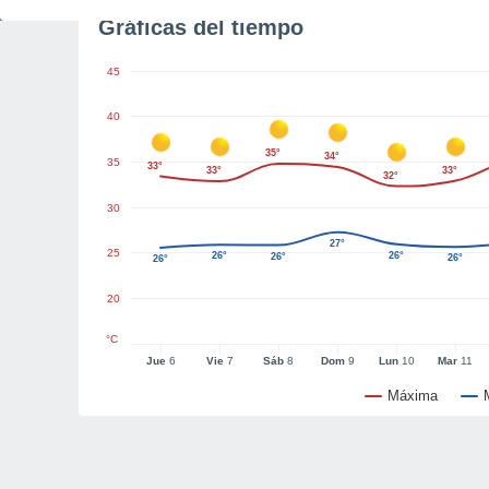
Gráficas del tiempo
45
40
35°
34°
35
33°
33°
33°
32°
30
27°
25
26°
26°
26°
26°
26°
20
°C
Jue
6
Vie
7
Sáb
8
Dom
9
Lun
10
Mar
11
Máxima