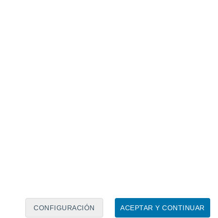
Calendario lunar
Lun
Mar
Mié
Jue
Vie
Sáb
Dom
6
7
8
9
10
11
12
13
14
15
16
17
18
19
CONFIGURACIÓN
ACEPTAR Y CONTINUAR