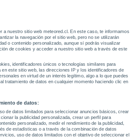
e
r a nuestro sitio web meteored.cl. En este caso, te informamos
:
21%
tizar la navegación por el sitio web, pero no se utilizarán
dad o contenido personalizado, aunque sí podrás visualizar
ción de cookies y acceder a nuestro sitio web a través de este
uvias
es, identificadores únicos o tecnologías similares para
n este sitio web, las direcciones IP y los identificadores de
rsonales en virtud de un interés legítimo, algo a lo que puedes
Satélites
Modelos
 al tratamiento de datos en cualquier momento haciendo clic en
miento de datos:
Martes
Miércoles
Jueves
Viernes
uso de datos limitados para seleccionar anuncios básicos, crear
18 Ago
19 Ago
20 Ago
21 Ago
ccionar la publicidad personalizada, crear un perfil para
ontenido personalizado, medir el rendimiento de la publicidad,
vés de estadísticas o a través de la combinación de datos
rvicios, uso de datos limitados con el objetivo de seleccionar el
70%
70%
70%
70%