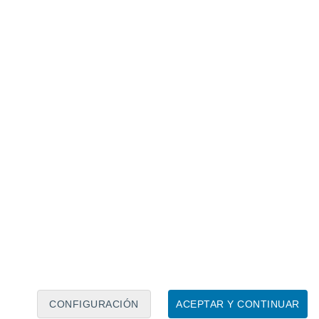
Calendario lunar
Lun
Mar
Mié
Jue
Vie
Sáb
Dom
8
9
10
11
12
13
14
15
16
17
18
19
20
21
CONFIGURACIÓN
ACEPTAR Y CONTINUAR