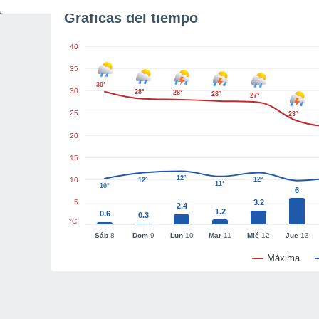
Gráficas del tiempo
40
35
30°
30
28°
28°
28°
27°
25
23°
20
15
12°
10
12°
12°
11°
10°
6
5
3.2
2.4
1.2
0.6
0.3
°C
Sáb
8
Dom
9
Lun
10
Mar
11
Mié
12
Jue
13
Máxima