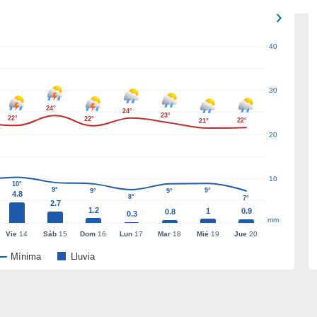
40
30
24°
24°
23°
22°
22°
22°
21°
20
10
10°
9°
9°
9°
9°
4.8
8°
7°
2.7
1.2
1
0.9
0.8
0.3
mm
Vie
14
Sáb
15
Dom
16
Lun
17
Mar
18
Mié
19
Jue
20
Mínima
Lluvia