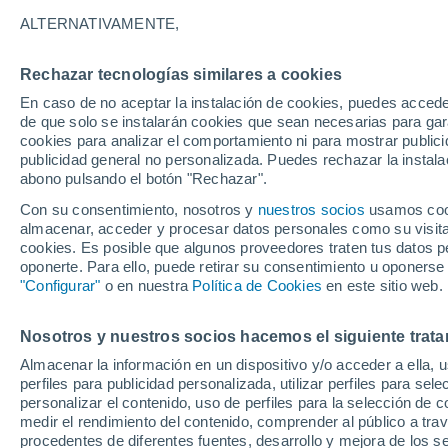
11°
ALTERNATIVAMENTE,
Rechazar tecnologías similares a cookies
Menguant
En caso de no aceptar la instalación de cookies, puedes accede
Iluminada
Sensación de 11°
de que solo se instalarán cookies que sean necesarias para garan
cookies para analizar el comportamiento ni para mostrar publici
publicidad general no personalizada. Puedes rechazar la instala
abono pulsando el botón "Rechazar".
Última hora
Condiciones climáticas de agosto en Chile: ll
Con su consentimiento, nosotros y
nuestros socios
usamos cooki
abundantes y temperaturas inusuales
almacenar, acceder y procesar datos personales como su visita e
cookies. Es posible que algunos proveedores traten tus datos pe
Tiempo 1 - 7 días
Actualidad
Mapa de temperatura
oponerte. Para ello, puede retirar su consentimiento u oponerse
"Configurar"
o en nuestra
Política de Cookies
en este sitio web.
Nosotros y nuestros socios hacemos el siguiente trata
Domingo
Lunes
Sábado
Almacenar la información en un dispositivo y/o acceder a ella, 
16 Ago
17 Ago
15 Ago
perfiles para publicidad personalizada, utilizar perfiles para sele
personalizar el contenido, uso de perfiles para la selección de c
medir el rendimiento del contenido, comprender al público a tra
procedentes de diferentes fuentes, desarrollo y mejora de los se
80%
70%
80%