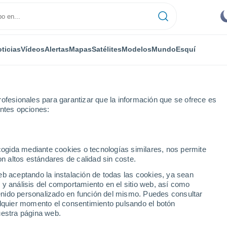
ticias
Vídeos
Alertas
Mapas
Satélites
Modelos
Mundo
Esquí
ofesionales para garantizar que la información que se ofrece es
entes opciones:
nby
Próxima semana
ecogida mediante cookies o tecnologías similares, nos permite
on altos estándares de calidad sin coste.
próxima semana
eb aceptando la instalación de todas las cookies, ya sean
 y análisis del comportamiento en el sitio web, así como
...
ntenido personalizado en función del mismo. Puedes consultar
alquier momento el consentimiento pulsando el botón
Por hora
uestra página web.
Intervalos nubosos en las
próximas horas