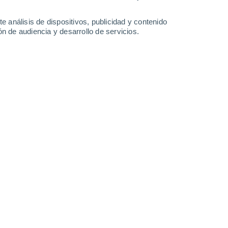
0.8 mm
1 mm
0.9 mm
0.3 mm
23°
/
9°
21°
/
9°
22°
/
7°
21°
/
7°
e análisis de dispositivos, publicidad y contenido
n de audiencia y desarrollo de servicios.
-
40
km/h
12
-
45
km/h
12
-
43
km/h
11
-
40
km/h
Este
0 Bajo
1
-
12 km/h
FPS:
no
uboso
Sureste
0 Bajo
1
-
6 km/h
FPS:
no
Suroeste
5 Medio
1
-
11 km/h
FPS:
6-10
Oeste
9 ¡Muy Alto!
1
-
20 km/h
FPS:
25-50