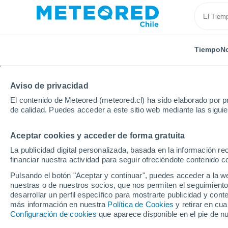
Tiempo
No
Aviso de privacidad
El contenido de Meteored (meteored.cl) ha sido elaborado por pr
de calidad. Puedes acceder a este sitio web mediante las sigui
Aceptar cookies y acceder de forma gratuita
Inicio
Estados Unidos
Estado de Colorado
Gra
La publicidad digital personalizada, basada en la información r
financiar nuestra actividad para seguir ofreciéndote contenido c
El Tiempo en Granby 
Pulsando el botón "Aceptar y continuar", puedes acceder a la w
nuestras o de nuestros socios, que nos permiten el seguimiento
04:45
Sábado
desarrollar un perfil específico para mostrarte publicidad y co
más información en nuestra
Política de Cookies
y retirar en cu
Configuración de cookies
que aparece disponible en el pie de n
Cielo despejado