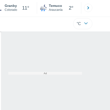
Granby
Temuco
Osorno
11°
2°
Colorado
Araucanía
Los Lagos
°C