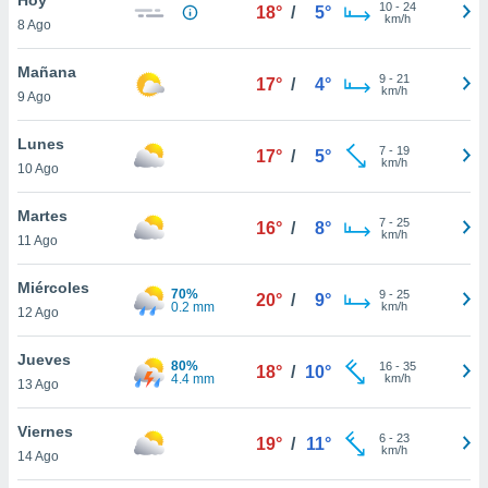
10
-
24
18°
/
5°
km/h
8 Ago
do en
 mismo.
sultar más
Mañana
9
-
21
17°
/
4°
 en nuestra
km/h
9 Ago
 Cookies
y
ualquier
Lunes
7
-
19
17°
/
5°
km/h
10 Ago
ento
 botón
ación de
Martes
7
-
25
16°
/
8°
kies
km/h
11 Ago
 disponible
e nuestra
Miércoles
70%
9
-
25
.
20°
/
9°
0.2 mm
km/h
12 Ago
IVAMENTE,
Jueves
80%
16
-
35
18°
/
10°
4.4 mm
km/h
13 Ago
as
 a cookies
Viernes
6
-
23
19°
/
11°
km/h
 no aceptar
14 Ago
ón de