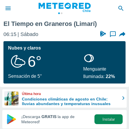
El Tiempo en Graneros (Limarí)
privacidad
06:15
Sábado
...
o de
eteored.cl)
borado por
Nubes y claros
es para
6°
ue la
 que se
e calidad.
Menguante
eder a este
Sensación de 5°
Iluminada:
22%
ediante las
opciones:
Última hora
ookies y
Condiciones climáticas de agosto en Chile:
e forma
lluvias abundantes y temperaturas inusuales
d digital
¡Descarga
GRATIS
la app de
Instalar
ada, basada
Meteored!
mación