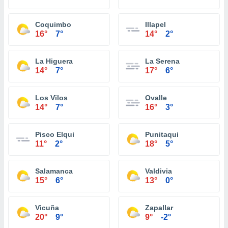
Coquimbo
Illapel
16°
7°
14°
2°
La Higuera
La Serena
14°
7°
17°
6°
Los Vilos
Ovalle
14°
7°
16°
3°
Pisco Elqui
Punitaqui
11°
2°
18°
5°
Salamanca
Valdivia
15°
6°
13°
0°
Vicuña
Zapallar
20°
9°
9°
-2°