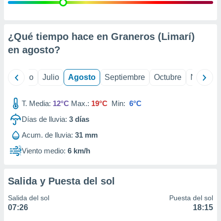
 seleccionar
o.
calización
precisa e
¿Qué tiempo hace en Graneros (Limarí)
ión mediante
en
agosto
?
, publicidad
yo
Junio
Julio
Agosto
Septiembre
Octubre
Noviemb
dos,
 publicidad
,
T. Media:
12°C
Max.:
19°C
Min:
6°C
ón de
Días de lluvia:
3
días
 desarrollo
s.
Acum. de lluvia:
31 mm
tros 1199
Viento medio:
6 km/h
ios
Salida y Puesta del sol
Salida del sol
Puesta del sol
07:26
18:15