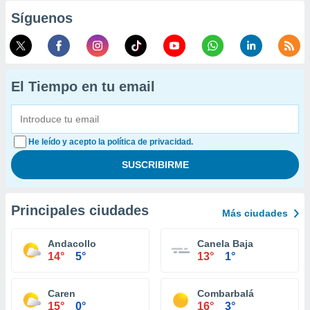
Síguenos
El Tiempo en tu email
He leído y acepto la política de privacidad.
Principales ciudades
Más ciudades
Andacollo
Canela Baja
14°
5°
13°
1°
Caren
Combarbalá
15°
0°
16°
3°