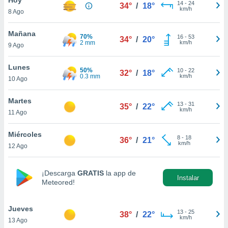
14
-
24
34°
/
18°
km/h
8 Ago
do en
 mismo.
sultar más
Mañana
70%
16
-
53
34°
/
20°
 en nuestra
2 mm
km/h
9 Ago
 Cookies
y
ualquier
Lunes
50%
10
-
22
32°
/
18°
0.3 mm
km/h
10 Ago
ento
 botón
ación de
Martes
13
-
31
35°
/
22°
kies
km/h
11 Ago
 disponible
e nuestra
Miércoles
8
-
18
.
36°
/
21°
km/h
12 Ago
IVAMENTE,
¡Descarga
GRATIS
la app de
Instalar
Meteored!
as
 a cookies
Jueves
 no aceptar
13
-
25
38°
/
22°
km/h
13 Ago
ón de