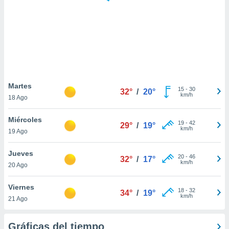
 botón
.
nto,
cios
kies,
ores únicos
Martes
15
-
30
as similares
32°
/
20°
km/h
18 Ago
nar,
rocesar
Miércoles
onales como
19
-
42
29°
/
19°
km/h
 este sitio
19 Ago
recciones IP
ficadores de
Jueves
20
-
46
32°
/
17°
 posible
km/h
20 Ago
s
 traten tus
Viernes
nales en
18
-
32
34°
/
19°
km/h
 interés
21 Ago
go a lo que
nerte. Para
Gráficas del tiempo
retirar su