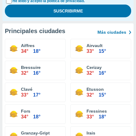
He leído y acepto la política de privacidad.
Principales ciudades
Más ciudades
Aiffres
Airvault
34°
18°
33°
15°
Bressuire
Cerizay
32°
16°
32°
16°
Clavé
Etusson
33°
17°
32°
15°
Fors
Fressines
34°
18°
33°
18°
Granzay-Gript
Irais