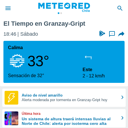
ript
El Tiempo en Granzay-Gript
privacidad
18:46
Sábado
...
o de
eteored.cl)
borado por
Calima
es para
33°
ue la
 que se
e calidad.
Este
eder a este
Sensación de 32°
2
12 km/h
ediante las
opciones:
ookies y
Aviso de nivel amarillo
Alerta moderada por tormenta en Granzay-Gript hoy
e forma
d digital
Última hora
ada, basada
Un sistema de altura traerá intensas lluvias al
Norte de Chile: alerta por isoterma cero alta
mación