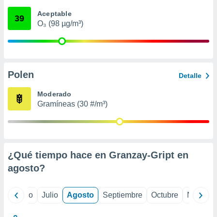
 seleccionar
o.
Aceptable
39
O₃ (98 µg/m³)
calización
precisa e
ión mediante
, publicidad
Polen
Detalle
dos,
 publicidad
Moderado
,
Gramíneas (30 #/m³)
ón de
 desarrollo
s.
tros 1199
ios
¿Qué tiempo hace en Granzay-Gript en
agosto
?
yo
Junio
Julio
Agosto
Septiembre
Octubre
Noviemb