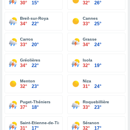
30°
15°
32°
26°
Breil-sur-Roya
Cannes
34°
22°
33°
25°
Carros
Grasse
33°
20°
34°
24°
Gréolières
Isola
34°
22°
32°
19°
Menton
Niza
32°
23°
31°
24°
Puget-Théniers
Roquebillière
37°
18°
33°
23°
Saint-Etienne-de-Tinée
Séranon
31°
17°
32°
17°