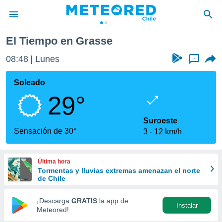
Grasse
El Tiempo en Grasse
privacidad
08:48
Lunes
...
o de
eteored.cl)
borado por
Soleado
es para
29°
ue la
 que se
e calidad.
Suroeste
eder a este
Sensación de 30°
3
12 km/h
ediante las
opciones:
Última hora
ookies y
Tormentas y lluvias extremas amenazan el norte
e forma
de Chile
d digital
¡Descarga
GRATIS
la app de
Instalar
ada, basada
Meteored!
mación