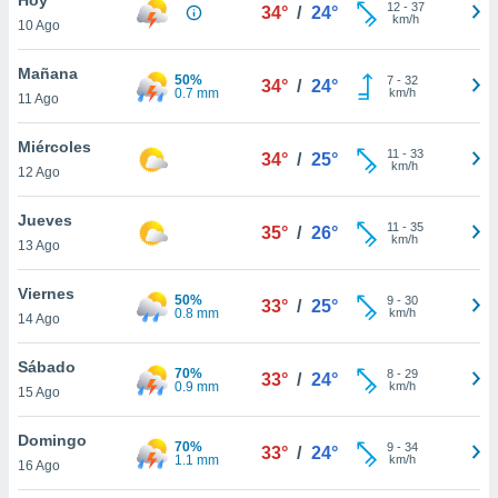
12
-
37
34°
/
24°
km/h
10 Ago
do en
 mismo.
sultar más
Mañana
50%
7
-
32
34°
/
24°
 en nuestra
0.7 mm
km/h
11 Ago
 Cookies
y
ualquier
Miércoles
11
-
33
34°
/
25°
km/h
12 Ago
ento
 botón
ación de
Jueves
11
-
35
35°
/
26°
kies
km/h
13 Ago
 disponible
e nuestra
Viernes
50%
9
-
30
.
33°
/
25°
0.8 mm
km/h
14 Ago
IVAMENTE,
Sábado
70%
8
-
29
33°
/
24°
0.9 mm
km/h
15 Ago
as
 a cookies
Domingo
70%
9
-
34
33°
/
24°
1.1 mm
km/h
 no aceptar
16 Ago
ón de