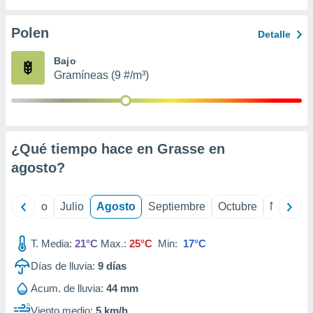
 seleccionar
o.
Polen
Detalle
calización
precisa e
Bajo
ión mediante
Gramíneas (9 #/m³)
, publicidad
dos,
 publicidad
,
¿Qué tiempo hace en Grasse en
ón de
agosto
?
 desarrollo
s.
tros 1199
yo
Junio
Julio
Agosto
Septiembre
Octubre
Noviemb
ios
T. Media:
21°C
Max.:
25°C
Min:
17°C
Días de lluvia:
9
días
Acum. de lluvia:
44 mm
Viento medio:
5 km/h