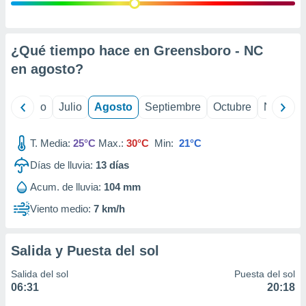
 seleccionar
o.
calización
precisa e
¿Qué tiempo hace en Greensboro - NC
ión mediante
en
agosto
?
, publicidad
yo
Junio
Julio
Agosto
Septiembre
Octubre
Noviemb
dos,
 publicidad
,
T. Media:
25°C
Max.:
30°C
Min:
21°C
ón de
Días de lluvia:
13
días
 desarrollo
s.
Acum. de lluvia:
104 mm
tros 1199
Viento medio:
7 km/h
ios
Salida y Puesta del sol
Salida del sol
Puesta del sol
06:31
20:18