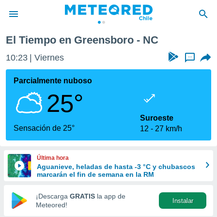
El Tiempo en Greensboro - NC
privacidad
10:24
Viernes
...
o de
eteored.cl)
borado por
Parcialmente nuboso
es para
25°
ue la
 que se
e calidad.
Suroeste
eder a este
Sensación de 25°
12
27 km/h
ediante las
opciones:
Última hora
ookies y
Aguanieve, heladas de hasta -3 °C y chubascos
e forma
marcarán el fin de semana en la RM
d digital
¡Descarga
GRATIS
la app de
Instalar
ada, basada
Meteored!
mación