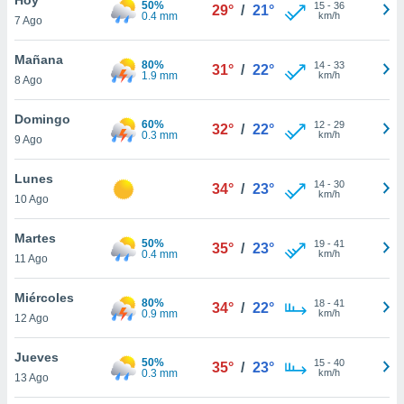
50%
15
-
36
29°
/
21°
0.4 mm
km/h
7 Ago
do en
 mismo.
sultar más
Mañana
80%
14
-
33
31°
/
22°
 en nuestra
1.9 mm
km/h
8 Ago
 Cookies
y
ualquier
Domingo
60%
12
-
29
32°
/
22°
0.3 mm
km/h
9 Ago
ento
 botón
ación de
Lunes
14
-
30
34°
/
23°
kies
km/h
10 Ago
 disponible
e nuestra
Martes
50%
19
-
41
.
35°
/
23°
0.4 mm
km/h
11 Ago
IVAMENTE,
Miércoles
80%
18
-
41
34°
/
22°
0.9 mm
km/h
12 Ago
as
 a cookies
Jueves
50%
15
-
40
35°
/
23°
0.3 mm
km/h
 no aceptar
13 Ago
ón de