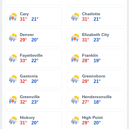
Cary
Charlotte
31°
21°
31°
21°
Denver
Elizabeth City
29°
20°
31°
23°
Fayetteville
Franklin
33°
22°
28°
19°
Gastonia
Greensboro
32°
20°
29°
21°
Greenville
Hendersonville
32°
23°
27°
18°
Hickory
High Point
31°
20°
29°
20°