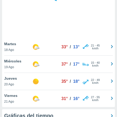
 botón
.
nto,
cios
kies,
ores únicos
Martes
21
-
45
as similares
33°
/
13°
km/h
18 Ago
nar,
rocesar
Miércoles
onales como
15
-
40
37°
/
17°
km/h
 este sitio
19 Ago
recciones IP
ficadores de
Jueves
22
-
49
35°
/
18°
 posible
km/h
20 Ago
s
 traten tus
Viernes
nales en
27
-
55
31°
/
16°
km/h
 interés
21 Ago
go a lo que
nerte. Para
Gráficas del tiempo
retirar su