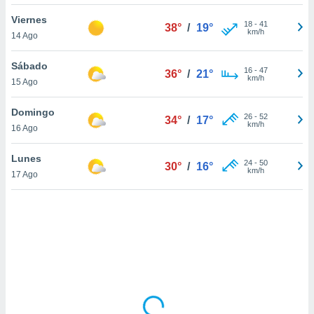
uedes
uestro sitio
Viernes
18
-
41
38°
/
19°
ed.cl. En
km/h
14 Ago
te
 de que
Sábado
talarán
16
-
47
36°
/
21°
km/h
15 Ago
e sean
para
a
Domingo
26
-
52
34°
/
17°
por el sitio
km/h
16 Ago
o se
cookies para
Lunes
24
-
50
30°
/
16°
km/h
17 Ago
nto ni para
licidad o
ado, aunque
sualizar
general no
ada. Puedes
 instalación
y acceder a
io web a
ste abono