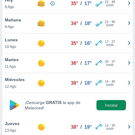
22
-
48
35°
/
17°
km/h
8 Ago
do en
 mismo.
sultar más
Mañana
21
-
46
34°
/
18°
 en nuestra
km/h
9 Ago
 Cookies
y
ualquier
Lunes
17
-
37
35°
/
16°
km/h
10 Ago
ento
 botón
ación de
Martes
20
-
37
36°
/
17°
kies
km/h
11 Ago
 disponible
e nuestra
Miércoles
14
-
40
.
38°
/
18°
km/h
12 Ago
IVAMENTE,
¡Descarga
GRATIS
la app de
Instalar
Meteored!
as
 a cookies
Jueves
 no aceptar
12
-
35
38°
/
19°
km/h
13 Ago
ón de