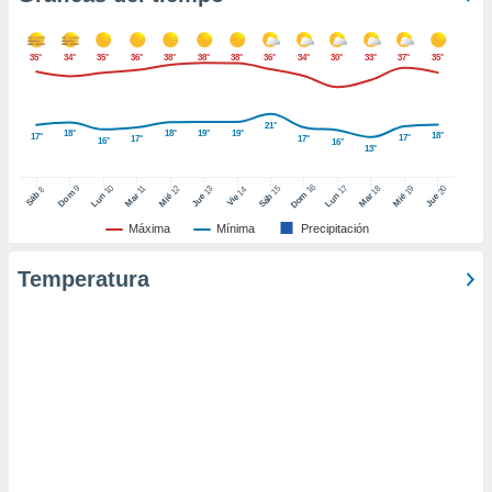
ento u
 de datos
35°
34°
35°
36°
38°
38°
38°
36°
34°
30°
33°
37°
35°
er momento
ic en
o en
21°
18°
18°
19°
19°
18°
17°
17°
17°
17°
16°
16°
13°
 Cookies
en
eb.
16
10
17
9
15
18
11
12
13
19
20
14
8
Dom
Sáb
Dom
Lun
Mar
Lun
Sáb
Mar
Mié
Jue
Mié
Jue
Vie
y
Máxima
Mínima
Precipitación
socios
el
Temperatura
to de
la
 en un
 y/o acceder
 de datos
ara
 anuncios
ar perfiles