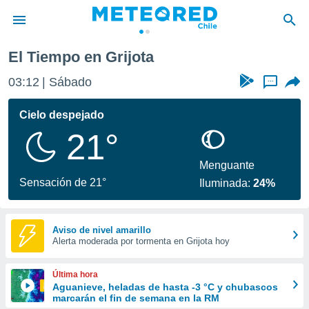
jota
El Tiempo en Grijota
privacidad
03:12
Sábado
...
o de
eteored.cl)
borado por
Cielo despejado
es para
21°
ue la
 que se
e calidad.
Menguante
eder a este
Sensación de 21°
Iluminada:
24%
ediante las
opciones:
ookies y
Aviso de nivel amarillo
Alerta moderada por tormenta en Grijota hoy
e forma
d digital
Última hora
ada, basada
Aguanieve, heladas de hasta -3 °C y chubascos
marcarán el fin de semana en la RM
mación