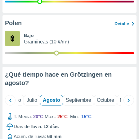
 seleccionar
o.
calización
precisa e
Polen
Detalle
ión mediante
Bajo
, publicidad
Gramíneas (10 #/m³)
dos,
 publicidad
,
ón de
¿Qué tiempo hace en Grötzingen en
 desarrollo
s.
agosto
?
tros 1199
ios
yo
Junio
Julio
Agosto
Septiembre
Octubre
Noviemb
T. Media:
20°C
Max.:
25°C
Min:
15°C
Días de lluvia:
12
días
Acum. de lluvia:
68 mm