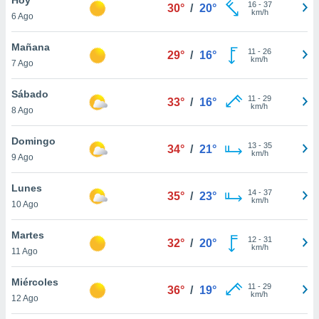
16
-
37
30°
/
20°
km/h
6 Ago
do en
 mismo.
sultar más
Mañana
11
-
26
29°
/
16°
 en nuestra
km/h
7 Ago
 Cookies
y
ualquier
Sábado
11
-
29
33°
/
16°
km/h
8 Ago
ento
 botón
ación de
Domingo
13
-
35
34°
/
21°
kies
km/h
9 Ago
 disponible
e nuestra
Lunes
14
-
37
.
35°
/
23°
km/h
10 Ago
IVAMENTE,
Martes
12
-
31
32°
/
20°
km/h
11 Ago
as
 a cookies
Miércoles
11
-
29
36°
/
19°
km/h
 no aceptar
12 Ago
ón de