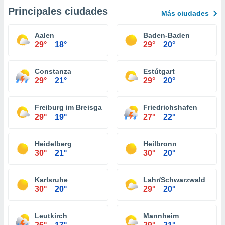
Principales ciudades
Más ciudades
Aalen
Baden-Baden
29°
18°
29°
20°
Constanza
Estútgart
29°
21°
29°
20°
Freiburg im Breisgau
Friedrichshafen
29°
19°
27°
22°
Heidelberg
Heilbronn
30°
21°
30°
20°
Karlsruhe
Lahr/Schwarzwald
30°
20°
29°
20°
Leutkirch
Mannheim