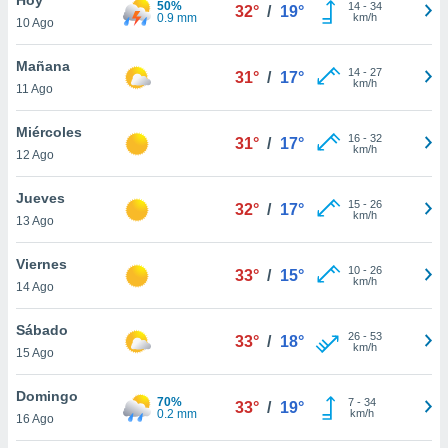
50%
14
-
34
32°
/
19°
0.9 mm
km/h
10 Ago
do en
 mismo.
sultar más
Mañana
14
-
27
31°
/
17°
 en nuestra
km/h
11 Ago
 Cookies
y
ualquier
Miércoles
16
-
32
31°
/
17°
km/h
12 Ago
ento
 botón
ación de
Jueves
15
-
26
32°
/
17°
kies
km/h
13 Ago
 disponible
e nuestra
Viernes
10
-
26
.
33°
/
15°
km/h
14 Ago
IVAMENTE,
Sábado
26
-
53
33°
/
18°
km/h
15 Ago
as
 a cookies
Domingo
70%
7
-
34
33°
/
19°
0.2 mm
km/h
 no aceptar
16 Ago
ón de