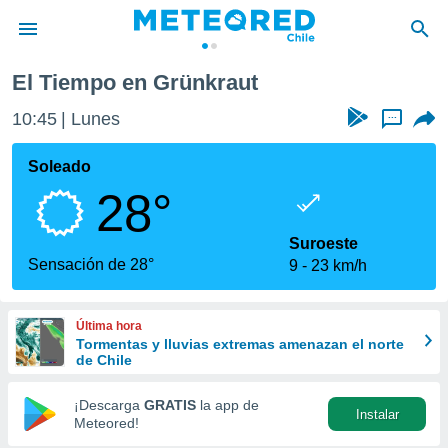
El Tiempo en Grünkraut
privacidad
10:45
Lunes
...
o de
eteored.cl)
borado por
Soleado
es para
28°
ue la
 que se
e calidad.
Suroeste
eder a este
Sensación de 28°
9
23 km/h
ediante las
opciones:
Última hora
ookies y
Tormentas y lluvias extremas amenazan el norte
e forma
de Chile
d digital
¡Descarga
GRATIS
la app de
Instalar
ada, basada
Meteored!
mación