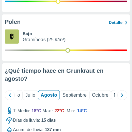
 seleccionar
o.
calización
precisa e
Polen
Detalle
ión mediante
Bajo
, publicidad
Gramíneas (25 #/m³)
dos,
 publicidad
,
ón de
¿Qué tiempo hace en Grünkraut en
 desarrollo
s.
agosto
?
tros 1199
ios
yo
Junio
Julio
Agosto
Septiembre
Octubre
Noviemb
T. Media:
18°C
Max.:
22°C
Min:
14°C
Días de lluvia:
15
días
Acum. de lluvia:
137 mm