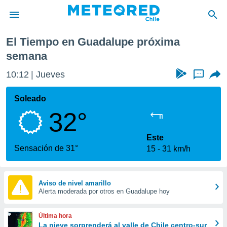
El Tiempo en Guadalupe próxima
privacidad
semana
o de
eteored.cl)
10:12
Jueves
...
borado por
es para
Soleado
ue la
 que se
32°
e calidad.
eder a este
Este
ediante las
Sensación de 31°
opciones:
15
31 km/h
ookies y
e forma
Aviso de nivel amarillo
Alerta moderada por otros en Guadalupe hoy
d digital
ada, basada
Última hora
mación
La nieve sorprenderá al valle de Chile centro-sur