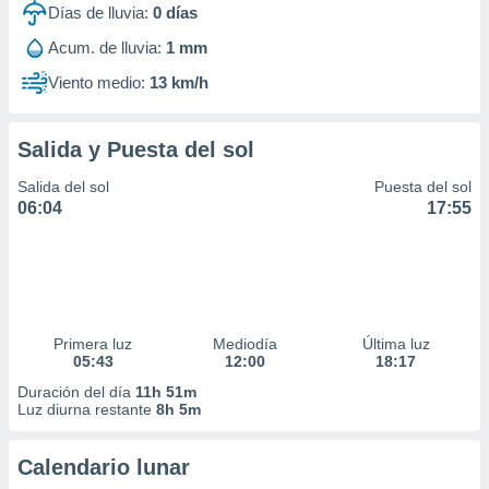
Días de lluvia:
0
días
idad
a, utilizar
Acum. de lluvia:
1 mm
a
 la
Viento medio:
13 km/h
da, crear un
personalizar
Salida y Puesta del sol
o, uso de
a la
Salida del sol
Puesta del sol
e contenido
06:04
17:55
do, medir el
 de la
medir el
 del
 comprender
 través de
Primera luz
Mediodía
Última luz
s o a través
05:43
12:00
18:17
nación de
edentes de
Duración del día
11h 51m
fuentes,
Luz diurna restante
8h 5m
y mejora de
os, uso de
Calendario lunar
ados con el