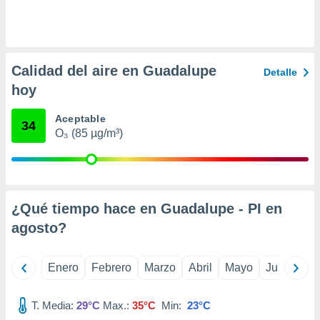
ento u
 de datos
er momento
ic en
Calidad del aire en Guadalupe
Detalle
o en
hoy
 Cookies
en
Aceptable
eb.
34
O₃ (85 µg/m³)
y
socios
el
to de
¿Qué tiempo hace en Guadalupe - PI en
agosto
?
la
 en un
 y/o acceder
Enero
Febrero
Marzo
Abril
Mayo
Junio
Ju
 de datos
ara
 anuncios
T. Media:
29°C
Max.:
35°C
Min:
23°C
ar perfiles