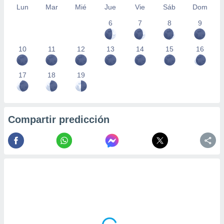
 seleccionar
Lun
Mar
Mié
Jue
Vie
Sáb
Dom
o.
6
7
8
9
calización
precisa e
ión mediante
10
11
12
13
14
15
16
, publicidad
17
18
19
dos,
 publicidad
,
ón de
Compartir predicción
 desarrollo
s.
tros 1199
ios