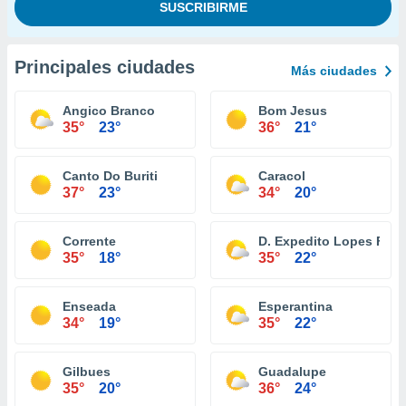
Principales ciudades
Más ciudades
Angico Branco
Bom Jesus
35°
23°
36°
21°
Canto Do Buriti
Caracol
37°
23°
34°
20°
Corrente
D. Expedito Lopes Fran
35°
18°
35°
22°
Enseada
Esperantina
34°
19°
35°
22°
Gilbues
Guadalupe
35°
20°
36°
24°