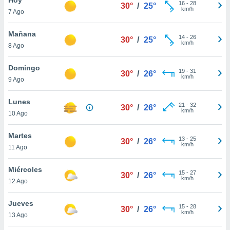
16
-
28
30°
/
25°
km/h
7 Ago
do en
 mismo.
sultar más
Mañana
14
-
26
30°
/
25°
 en nuestra
km/h
8 Ago
 Cookies
y
ualquier
Domingo
19
-
31
30°
/
26°
km/h
9 Ago
ento
 botón
ación de
Lunes
21
-
32
30°
/
26°
kies
km/h
10 Ago
 disponible
e nuestra
Martes
13
-
25
.
30°
/
26°
km/h
11 Ago
IVAMENTE,
Miércoles
15
-
27
30°
/
26°
km/h
12 Ago
as
 a cookies
Jueves
15
-
28
30°
/
26°
km/h
 no aceptar
13 Ago
ón de