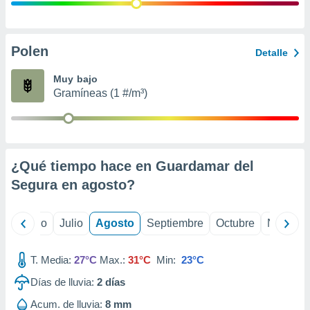
 seleccionar
o.
calización
precisa e
Polen
Detalle
ión mediante
Muy bajo
, publicidad
Gramíneas (1 #/m³)
dos,
 publicidad
,
ón de
¿Qué tiempo hace en Guardamar del
 desarrollo
s.
Segura en
agosto
?
tros 1199
ios
yo
Junio
Julio
Agosto
Septiembre
Octubre
Noviemb
T. Media:
27°C
Max.:
31°C
Min:
23°C
Días de lluvia:
2
días
Acum. de lluvia:
8 mm