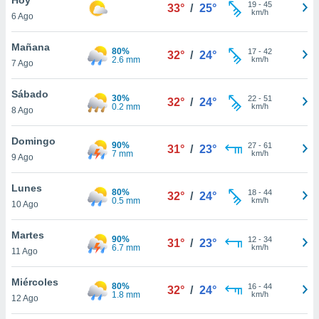
19
-
45
33°
/
25°
km/h
6 Ago
do en
 mismo.
sultar más
Mañana
80%
17
-
42
32°
/
24°
 en nuestra
2.6 mm
km/h
7 Ago
 Cookies
y
ualquier
Sábado
30%
22
-
51
32°
/
24°
0.2 mm
km/h
8 Ago
ento
 botón
ación de
Domingo
90%
27
-
61
31°
/
23°
kies
7 mm
km/h
9 Ago
 disponible
e nuestra
Lunes
80%
18
-
44
.
32°
/
24°
0.5 mm
km/h
10 Ago
IVAMENTE,
Martes
90%
12
-
34
31°
/
23°
6.7 mm
km/h
11 Ago
as
 a cookies
Miércoles
80%
16
-
44
32°
/
24°
1.8 mm
km/h
 no aceptar
12 Ago
ón de