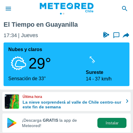
El Tiempo en Guayanilla
privacidad
17:34
Jueves
...
o de
eteored.cl)
borado por
Nubes y claros
es para
29°
ue la
 que se
e calidad.
Sureste
eder a este
Sensación de 33°
14
37 km/h
ediante las
opciones:
Última hora
ookies y
La nieve sorprenderá al valle de Chile centro-sur
e forma
este fin de semana
d digital
¡Descarga
GRATIS
la app de
Instalar
ada, basada
Meteored!
mación