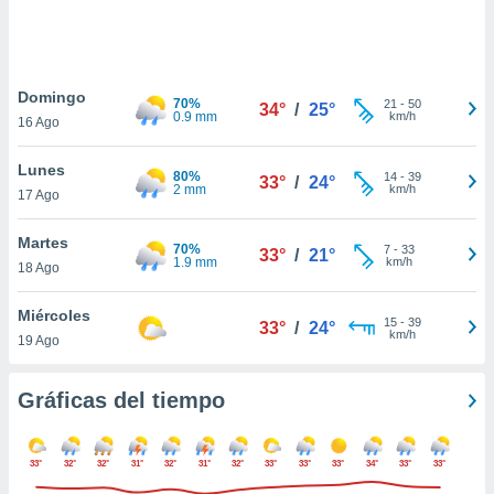
 botón
.
nto,
Domingo
70%
21
-
50
34°
/
25°
0.9 mm
km/h
16 Ago
cios
kies,
Lunes
ores únicos
80%
14
-
39
33°
/
24°
2 mm
km/h
17 Ago
as similares
nar,
rocesar
Martes
70%
7
-
33
33°
/
21°
onales como
1.9 mm
km/h
18 Ago
 este sitio
recciones IP
Miércoles
ficadores de
15
-
39
33°
/
24°
km/h
19 Ago
 posible
s
 traten tus
Gráficas del tiempo
nales en
 interés
go a lo que
33°
32°
32°
31°
32°
31°
32°
33°
33°
33°
34°
33°
33°
nerte. Para
retirar su