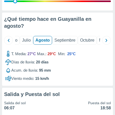
 seleccionar
o.
calización
precisa e
¿Qué tiempo hace en Guayanilla en
ión mediante
agosto
?
, publicidad
yo
Junio
Julio
Agosto
Septiembre
Octubre
Noviemb
dos,
 publicidad
,
T. Media:
27°C
Max.:
29°C
Min:
25°C
ón de
Días de lluvia:
20
días
 desarrollo
s.
Acum. de lluvia:
95 mm
tros 1199
Viento medio:
15 km/h
ios
Salida y Puesta del sol
Salida del sol
Puesta del sol
06:07
18:58