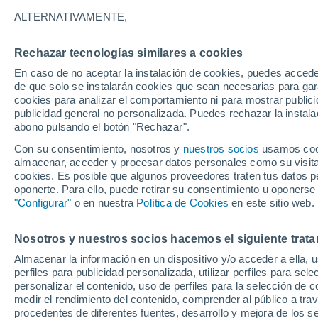
21°
ALTERNATIVAMENTE,
Rechazar tecnologías similares a cookies
Noroeste
En caso de no aceptar la instalación de cookies, puedes accede
Sensación de 21°
16
-
36 km
de que solo se instalarán cookies que sean necesarias para garan
cookies para analizar el comportamiento ni para mostrar publici
publicidad general no personalizada. Puedes rechazar la instala
abono pulsando el botón "Rechazar".
Última hora
La nieve sorprenderá al valle de Chile centro-
Con su consentimiento, nosotros y
nuestros socios
usamos cooki
este fin de semana
almacenar, acceder y procesar datos personales como su visita e
cookies. Es posible que algunos proveedores traten tus datos pe
Tiempo 1 - 7 días
Actualidad
Mapa de temperatura
oponerte. Para ello, puede retirar su consentimiento u oponerse
"Configurar"
o en nuestra
Política de Cookies
en este sitio web.
Nosotros y nuestros socios hacemos el siguiente trata
Mañana
Sábado
D
Hoy
Almacenar la información en un dispositivo y/o acceder a ella, 
7 Ago
8 Ago
6 Ago
perfiles para publicidad personalizada, utilizar perfiles para sele
personalizar el contenido, uso de perfiles para la selección de c
medir el rendimiento del contenido, comprender al público a tra
procedentes de diferentes fuentes, desarrollo y mejora de los se