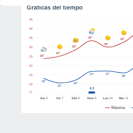
Gráficas del tiempo
45
40
35
33°
33°
30°
29°
30
25°
24°
25
20
17°
17°
15
16°
13°
12°
10
11°
0.3
°C
Jue
6
Vie
7
Sáb
8
Dom
9
Lun
10
Mar
11
Máxima