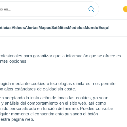
ticias
Vídeos
Alertas
Mapas
Satélites
Modelos
Mundo
Esquí
ofesionales para garantizar que la información que se ofrece es
entes opciones:
e
ecogida mediante cookies o tecnologías similares, nos permite
on altos estándares de calidad sin coste.
ille
eb aceptando la instalación de todas las cookies, ya sean
 y análisis del comportamiento en el sitio web, así como
...
ntenido personalizado en función del mismo. Puedes consultar
alquier momento el consentimiento pulsando el botón
Por hora
uestra página web.
Cielos despejados en las
próximas horas