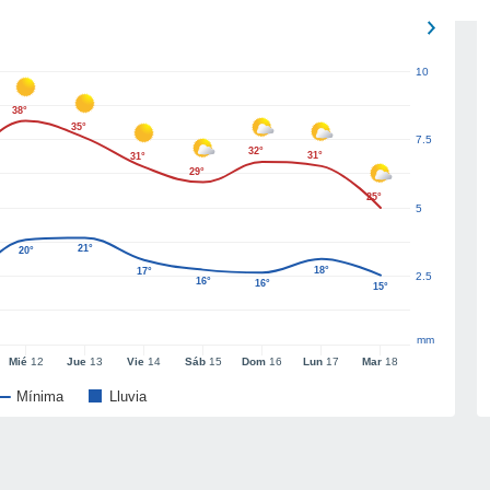
10
38°
35°
7.5
32°
31°
31°
29°
25°
5
21°
20°
18°
17°
2.5
16°
16°
15°
mm
Mié
12
Jue
13
Vie
14
Sáb
15
Dom
16
Lun
17
Mar
18
Mínima
Lluvia