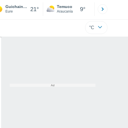
Guichainville
Temuco
Osorno
21°
9°
Eure
Araucanía
Los Lagos
°C