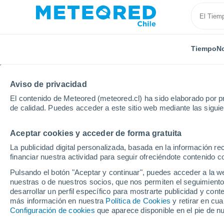
Tiempo
No
Aviso de privacidad
El contenido de Meteored (meteored.cl) ha sido elaborado por pr
de calidad. Puedes acceder a este sitio web mediante las sigui
Aceptar cookies y acceder de forma gratuita
Inicio
Francia
Normandía
Eure
Guichainvill
La publicidad digital personalizada, basada en la información r
financiar nuestra actividad para seguir ofreciéndote contenido c
El Tiempo en Guichainv
Pulsando el botón "Aceptar y continuar", puedes acceder a la w
nuestras o de nuestros socios, que nos permiten el seguimiento
18:31
Jueves
desarrollar un perfil específico para mostrarte publicidad y co
más información en nuestra
Política de Cookies
y retirar en cu
Configuración de cookies
que aparece disponible en el pie de n
Soleado