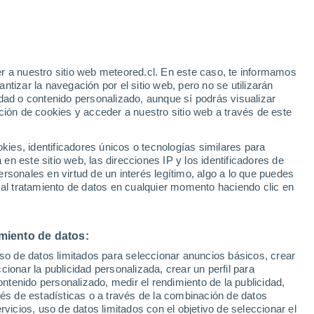
r a nuestro sitio web meteored.cl. En este caso, te informamos
/h
tizar la navegación por el sitio web, pero no se utilizarán
dad o contenido personalizado, aunque sí podrás visualizar
ción de cookies y acceder a nuestro sitio web a través de este
sur
es, identificadores únicos o tecnologías similares para
n este sitio web, las direcciones IP y los identificadores de
rsonales en virtud de un interés legítimo, algo a lo que puedes
Satélites
Modelos
 al tratamiento de datos en cualquier momento haciendo clic en
miento de datos:
omingo
Lunes
Martes
Miércoles
uso de datos limitados para seleccionar anuncios básicos, crear
9 Ago
10 Ago
11 Ago
12 Ago
ccionar la publicidad personalizada, crear un perfil para
ontenido personalizado, medir el rendimiento de la publicidad,
vés de estadísticas o a través de la combinación de datos
rvicios, uso de datos limitados con el objetivo de seleccionar el
30%