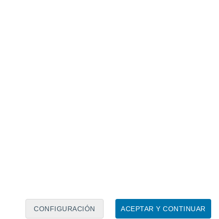
Calendario lunar
Lun
Mar
Mié
Jue
Vie
Sáb
Dom
6
7
8
9
10
11
12
13
14
15
16
17
18
19
CONFIGURACIÓN
ACEPTAR Y CONTINUAR