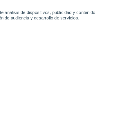
0.3 mm
33°
/
17°
30°
/
17°
33°
/
16°
38°
/
20°
e análisis de dispositivos, publicidad y contenido
n de audiencia y desarrollo de servicios.
-
25
km/h
15
-
32
km/h
15
-
29
km/h
13
-
31
km/h
 de agosto
Noroeste
3 Medio
18
-
36 km/h
FPS:
6-10
Noroeste
2 Bajo
22
-
40 km/h
FPS:
no
Noroeste
1 Bajo
16
-
36 km/h
FPS:
no
Noroeste
0 Bajo
15
-
34 km/h
FPS:
no