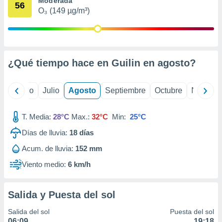
Moderada
 seleccionar
56
o.
O₃ (149 µg/m³)
calización
precisa e
ión mediante
¿Qué tiempo hace en Guilin en
agosto
?
, publicidad
dos,
yo
Junio
Julio
Agosto
Septiembre
Octubre
Noviemb
 publicidad
,
ón de
T. Media:
28°C
Max.:
32°C
Min:
25°C
 desarrollo
s.
Días de lluvia:
18
días
tros 1199
Acum. de lluvia:
152 mm
ios
Viento medio:
6 km/h
Salida y Puesta del sol
Salida del sol
Puesta del sol
06:09
19:18