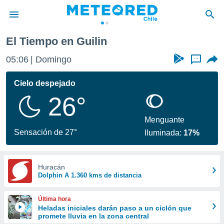
El Tiempo en Guilin
privacidad
05:06
Domingo
...
o de
eteored.cl)
borado por
Cielo despejado
es para
26°
ue la
 que se
e calidad.
Menguante
eder a este
Sensación de 27°
Iluminada:
17%
ediante las
opciones:
ookies y
Huracán
Dolphin A 1.360 kms de distancia
e forma
d digital
Última hora
ada, basada
Heladas iniciales darán paso a un ciclón que
promete lluvia en la zona central
mación