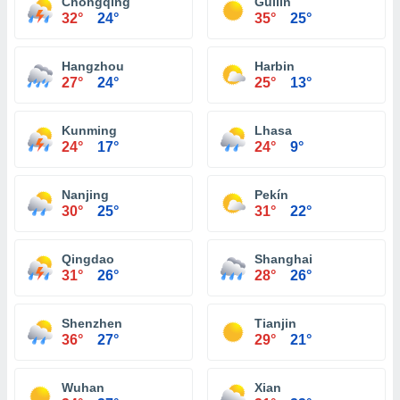
Chongqing
Guilin
32°
24°
35°
25°
Hangzhou
Harbin
27°
24°
25°
13°
Kunming
Lhasa
24°
17°
24°
9°
Nanjing
Pekín
30°
25°
31°
22°
Qingdao
Shanghai
31°
26°
28°
26°
Shenzhen
Tianjin
36°
27°
29°
21°
Wuhan
Xian