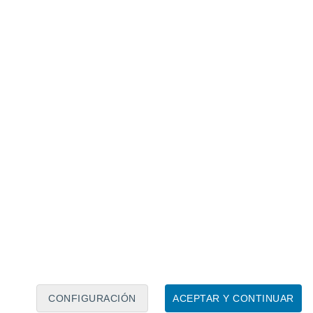
Calendario lunar
Lun
Mar
Mié
Jue
Vie
Sáb
Dom
6
7
8
9
10
11
12
13
14
15
16
17
18
19
CONFIGURACIÓN
ACEPTAR Y CONTINUAR