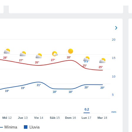
20
28°
28°
15
27°
27°
26°
25°
25°
10
21°
20°
20°
19°
19°
18°
18°
5
0.2
mm
Mié
12
Jue
13
Vie
14
Sáb
15
Dom
16
Lun
17
Mar
18
Mínima
Lluvia