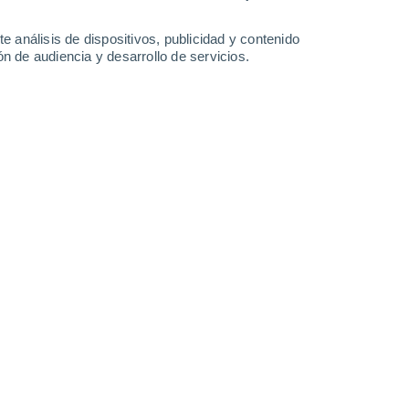
27°
/
18°
27°
/
18°
28°
/
18°
28°
/
19°
e análisis de dispositivos, publicidad y contenido
n de audiencia y desarrollo de servicios.
-
31
km/h
11
-
32
km/h
13
-
31
km/h
14
-
34
km/h
gosto
Noreste
3 Medio
15
-
30 km/h
FPS:
6-10
Noreste
4 Medio
16
-
33 km/h
FPS:
6-10
Noreste
5 Medio
17
-
34 km/h
FPS:
6-10
Noreste
4 Medio
17
-
35 km/h
FPS:
6-10