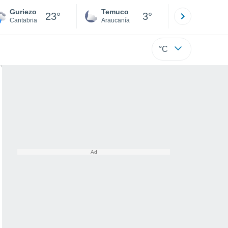
Guriezo
Temuco
Osorno
23°
3°
Cantabria
Araucanía
Los Lagos
°C