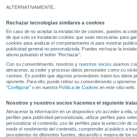
23°
ALTERNATIVAMENTE,
Rechazar tecnologías similares a cookies
70%
En caso de no aceptar la instalación de cookies, puedes accede
Sensación de 23°
0.3 mm
de que solo se instalarán cookies que sean necesarias para garan
cookies para analizar el comportamiento ni para mostrar publici
publicidad general no personalizada. Puedes rechazar la instala
abono pulsando el botón "Rechazar".
Predicción
ECMWF actualiza su pronóstico para Chile:
Con su consentimiento, nosotros y
nuestros socios
usamos cooki
agosto, septiembre y octubre mantendrían u
almacenar, acceder y procesar datos personales como su visita e
señal favorable para las lluvias
cookies. Es posible que algunos proveedores traten tus datos pe
Tiempo 1 - 7 días
Actualidad
Mapa de lluvia
Satél
oponerte. Para ello, puede retirar su consentimiento u oponerse
"Configurar"
o en nuestra
Política de Cookies
en este sitio web.
Nosotros y nuestros socios hacemos el siguiente trata
Mañana
Sábado
D
Hoy
Almacenar la información en un dispositivo y/o acceder a ella, 
7 Ago
8 Ago
6 Ago
perfiles para publicidad personalizada, utilizar perfiles para sele
personalizar el contenido, uso de perfiles para la selección de c
medir el rendimiento del contenido, comprender al público a tra
procedentes de diferentes fuentes, desarrollo y mejora de los se
50%
90%