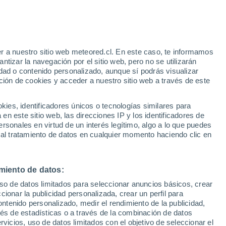
r a nuestro sitio web meteored.cl. En este caso, te informamos
tizar la navegación por el sitio web, pero no se utilizarán
dad o contenido personalizado, aunque sí podrás visualizar
ción de cookies y acceder a nuestro sitio web a través de este
es, identificadores únicos o tecnologías similares para
na
n este sitio web, las direcciones IP y los identificadores de
rsonales en virtud de un interés legítimo, algo a lo que puedes
ites
Modelos
 al tratamiento de datos en cualquier momento haciendo clic en
miento de datos:
omingo
Lunes
Martes
Miércoles
uso de datos limitados para seleccionar anuncios básicos, crear
9 Ago
10 Ago
11 Ago
12 Ago
ccionar la publicidad personalizada, crear un perfil para
ontenido personalizado, medir el rendimiento de la publicidad,
vés de estadísticas o a través de la combinación de datos
rvicios, uso de datos limitados con el objetivo de seleccionar el