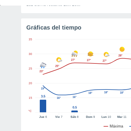
Luz diurna restante
10h 16m
Gráficas del tiempo
35
30
28°
27°
27°
27°
25°
25
23°
20
19°
18°
18°
18°
3.5
16°
15
16°
0.5
°C
Jue
6
Vie
7
Sáb
8
Dom
9
Lun
10
Mar
11
Máxima