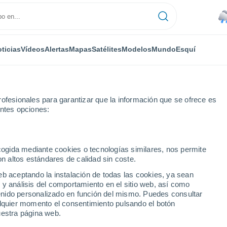
ticias
Vídeos
Alertas
Mapas
Satélites
Modelos
Mundo
Esquí
ofesionales para garantizar que la información que se ofrece es
entes opciones:
ecogida mediante cookies o tecnologías similares, nos permite
on altos estándares de calidad sin coste.
eb aceptando la instalación de todas las cookies, ya sean
 y análisis del comportamiento en el sitio web, así como
...
ntenido personalizado en función del mismo. Puedes consultar
alquier momento el consentimiento pulsando el botón
Por hora
uestra página web.
Lluvias débiles en las próximas
horas