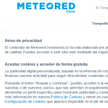
Tiempo
No
Aviso de privacidad
El contenido de Meteored (meteored.cl) ha sido elaborado por pr
de calidad. Puedes acceder a este sitio web mediante las sigui
Aceptar cookies y acceder de forma gratuita
Inicio
España
Cantabria
Guriezo
La publicidad digital personalizada, basada en la información r
financiar nuestra actividad para seguir ofreciéndote contenido c
El Tiempo en Guriezo
Pulsando el botón "Aceptar y continuar", puedes acceder a la w
nuestras o de nuestros socios, que nos permiten el seguimiento
11:45
Jueves
desarrollar un perfil específico para mostrarte publicidad y co
más información en nuestra
Política de Cookies
y retirar en cu
Configuración de cookies
que aparece disponible en el pie de n
Lluvia débil