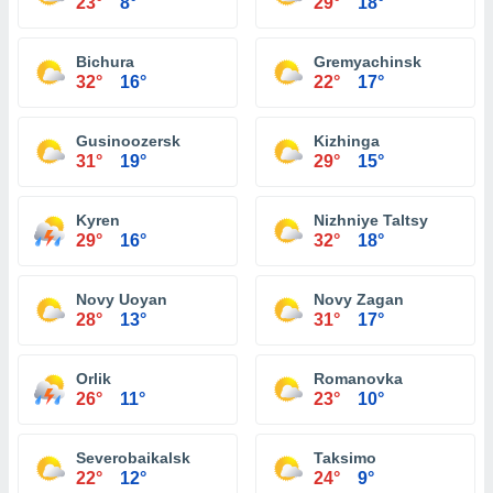
23°
8°
29°
18°
Bichura
Gremyachinsk
32°
16°
22°
17°
Gusinoozersk
Kizhinga
31°
19°
29°
15°
Kyren
Nizhniye Taltsy
29°
16°
32°
18°
Novy Uoyan
Novy Zagan
28°
13°
31°
17°
Orlik
Romanovka
26°
11°
23°
10°
Severobaikalsk
Taksimo
22°
12°
24°
9°