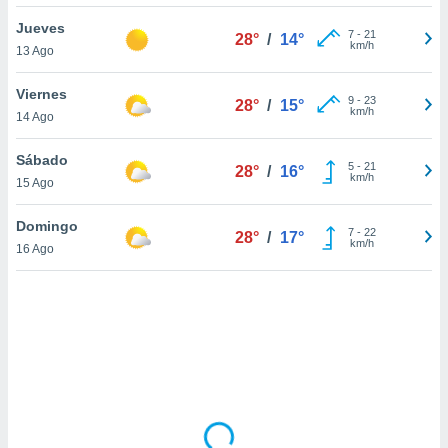
uedes
uestro sitio
Jueves
7
-
21
28°
/
14°
ed.cl. En
km/h
13 Ago
te
 de que
Viernes
talarán
9
-
23
28°
/
15°
km/h
14 Ago
e sean
para
a
Sábado
5
-
21
28°
/
16°
por el sitio
km/h
15 Ago
o se
cookies para
Domingo
7
-
22
28°
/
17°
km/h
16 Ago
nto ni para
licidad o
ado, aunque
sualizar
general no
ada. Puedes
 instalación
y acceder a
io web a
ste abono