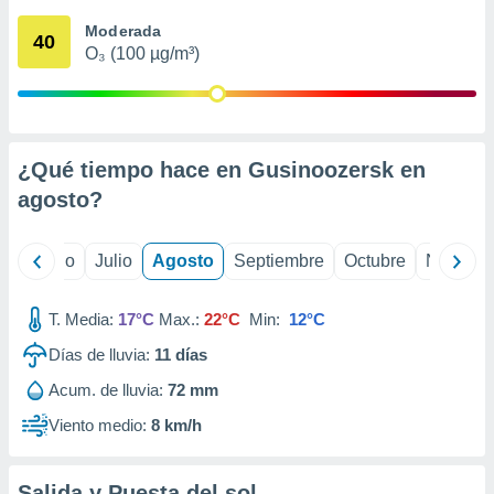
 seleccionar
o.
Moderada
40
O₃ (100 µg/m³)
calización
precisa e
ión mediante
, publicidad
¿Qué tiempo hace en Gusinoozersk en
dos,
agosto
?
 publicidad
,
ón de
yo
Junio
Julio
Agosto
Septiembre
Octubre
Noviemb
 desarrollo
s.
T. Media:
17°C
Max.:
22°C
Min:
12°C
tros 1199
ios
Días de lluvia:
11
días
Acum. de lluvia:
72 mm
Viento medio:
8 km/h
Salida y Puesta del sol