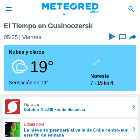
El Tiempo en Gusinoozersk
privacidad
05:35
Viernes
...
o de
eteored.cl)
borado por
Nubes y claros
es para
19°
ue la
 que se
e calidad.
Noreste
eder a este
Sensación de 19°
7
15 km/h
ediante las
opciones:
ookies y
Huracán
Dolphin A 3340 km de distancia
e forma
d digital
Última hora
ada, basada
La nieve sorprenderá al valle de Chile centro-sur
este fin de semana
mación