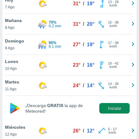
13
-
29
31°
/
19°
km/h
7 Ago
do en
 mismo.
sultar más
Mañana
70%
15
-
38
31°
/
20°
 en nuestra
0.2 mm
km/h
8 Ago
 Cookies
y
ualquier
Domingo
90%
17
-
38
27°
/
19°
8.1 mm
km/h
9 Ago
ento
 botón
ación de
Lunes
18
-
42
23°
/
16°
kies
km/h
10 Ago
 disponible
e nuestra
Martes
14
-
35
.
24°
/
14°
km/h
11 Ago
IVAMENTE,
¡Descarga
GRATIS
la app de
Instalar
Meteored!
as
 a cookies
Miércoles
 no aceptar
5
-
17
26°
/
12°
km/h
12 Ago
ón de