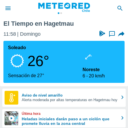
Hagetmau
El Tiempo en Hagetmau
privacidad
11:58
Domingo
...
o de
eteored.cl)
borado por
Soleado
es para
26°
ue la
 que se
e calidad.
Noreste
eder a este
Sensación de 27°
6
20 km/h
ediante las
opciones:
ookies y
Aviso de nivel amarillo
Alerta moderada por altas temperaturas en Hagetmau hoy
e forma
d digital
Última hora
ada, basada
Heladas iniciales darán paso a un ciclón que
promete lluvia en la zona central
mación