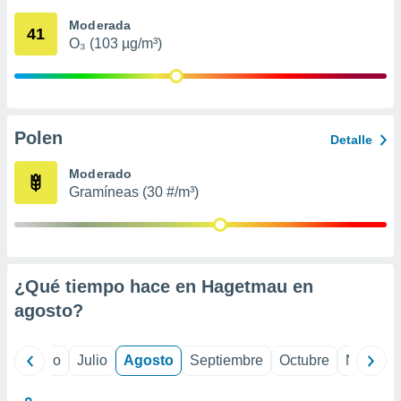
 seleccionar
o.
Moderada
41
O₃ (103 µg/m³)
calización
precisa e
ión mediante
, publicidad
Polen
Detalle
dos,
 publicidad
Moderado
,
Gramíneas (30 #/m³)
ón de
 desarrollo
s.
tros 1199
ios
¿Qué tiempo hace en Hagetmau en
agosto
?
yo
Junio
Julio
Agosto
Septiembre
Octubre
Noviemb