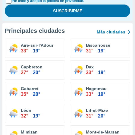
He leído y acepto la política de privacidad.
Principales ciudades
Más ciudades
Aire-sur-l'Adour
Biscarrosse
33°
19°
31°
19°
Capbreton
Dax
27°
20°
33°
19°
Gabarret
Hagetmau
35°
20°
33°
19°
Léon
Lit-et-Mixe
32°
19°
31°
20°
Mimizan
Mont-de-Marsan