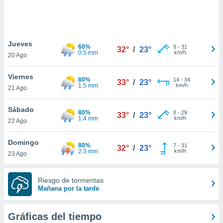
 botón
.
nto,
Jueves
60%
9
-
31
32°
/
23°
0.5 mm
km/h
20 Ago
cios
kies,
Viernes
ores únicos
80%
14
-
34
33°
/
23°
1.5 mm
km/h
21 Ago
as similares
nar,
rocesar
Sábado
80%
8
-
29
33°
/
23°
onales como
1.4 mm
km/h
22 Ago
 este sitio
recciones IP
Domingo
ficadores de
80%
7
-
31
32°
/
23°
2.3 mm
km/h
23 Ago
 posible
s
 traten tus
Riesgo de tormentas
nales en
Mañana por la tarde
 interés
go a lo que
nerte. Para
Gráficas del tiempo
retirar su