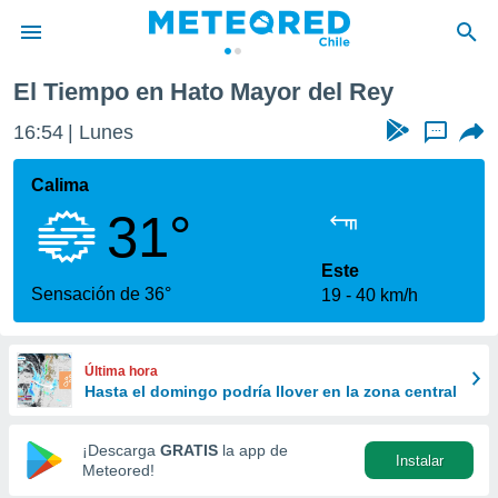
ey
El Tiempo en Hato Mayor del Rey
privacidad
16:54
Lunes
...
o de
eteored.cl)
borado por
Calima
es para
31°
ue la
 que se
e calidad.
Este
eder a este
Sensación de 36°
19
40 km/h
ediante las
opciones:
ookies y
Última hora
e forma
Hasta el domingo podría llover en la zona central
d digital
¡Descarga
GRATIS
la app de
Instalar
ada, basada
Meteored!
mación