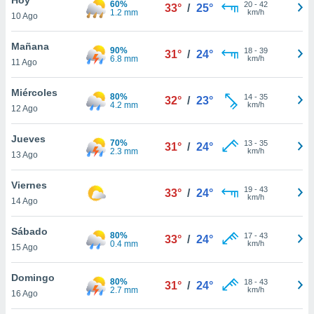
60%
20
-
42
33°
/
25°
1.2 mm
km/h
10 Ago
do en
 mismo.
sultar más
Mañana
90%
18
-
39
31°
/
24°
 en nuestra
6.8 mm
km/h
11 Ago
 Cookies
y
ualquier
Miércoles
80%
14
-
35
32°
/
23°
4.2 mm
km/h
12 Ago
ento
 botón
ación de
Jueves
70%
13
-
35
31°
/
24°
kies
2.3 mm
km/h
13 Ago
 disponible
e nuestra
Viernes
19
-
43
.
33°
/
24°
km/h
14 Ago
IVAMENTE,
Sábado
80%
17
-
43
33°
/
24°
0.4 mm
km/h
15 Ago
as
 a cookies
Domingo
80%
18
-
43
31°
/
24°
2.7 mm
km/h
 no aceptar
16 Ago
ón de