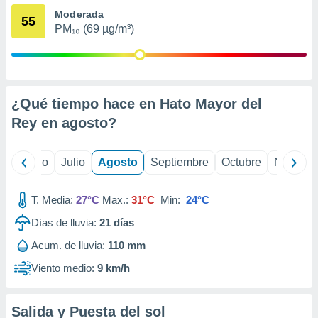
 seleccionar
Moderada
o.
55
PM₁₀ (69 µg/m³)
calización
precisa e
ión mediante
, publicidad
¿Qué tiempo hace en Hato Mayor del
dos,
Rey en
agosto
?
 publicidad
,
ón de
yo
Junio
Julio
Agosto
Septiembre
Octubre
Noviemb
 desarrollo
s.
T. Media:
27°C
Max.:
31°C
Min:
24°C
tros 1199
ios
Días de lluvia:
21
días
Acum. de lluvia:
110 mm
Viento medio:
9 km/h
Salida y Puesta del sol