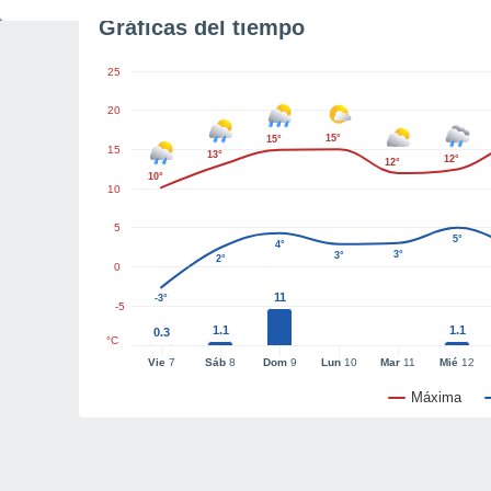
Gráficas del tiempo
25
20
15°
15°
15
13°
12°
12°
10°
10
5
5°
4°
3°
3°
2°
0
11
-3°
-5
1.1
1.1
0.3
°C
Vie
7
Sáb
8
Dom
9
Lun
10
Mar
11
Mié
12
Máxima