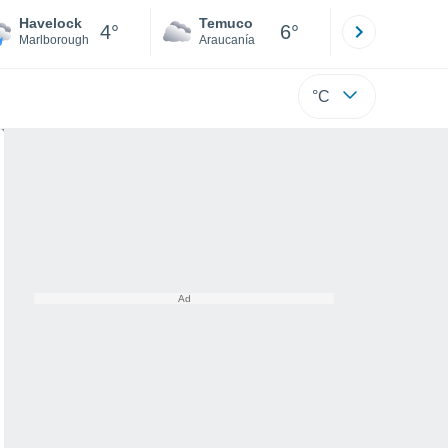
Havelock
Temuco
Osorno
4°
6°
Marlborough
Araucanía
Los Lagos
°C