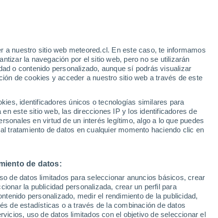
e
r a nuestro sitio web meteored.cl. En este caso, te informamos
:
40%
tizar la navegación por el sitio web, pero no se utilizarán
dad o contenido personalizado, aunque sí podrás visualizar
ción de cookies y acceder a nuestro sitio web a través de este
sur
es, identificadores únicos o tecnologías similares para
n este sitio web, las direcciones IP y los identificadores de
rsonales en virtud de un interés legítimo, algo a lo que puedes
ites
Modelos
 al tratamiento de datos en cualquier momento haciendo clic en
miento de datos:
Lunes
Martes
Miércoles
Jueves
uso de datos limitados para seleccionar anuncios básicos, crear
10 Ago
11 Ago
12 Ago
13 Ago
ccionar la publicidad personalizada, crear un perfil para
ontenido personalizado, medir el rendimiento de la publicidad,
vés de estadísticas o a través de la combinación de datos
rvicios, uso de datos limitados con el objetivo de seleccionar el
80%
80%