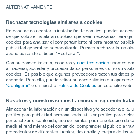
4°
ALTERNATIVAMENTE,
Rechazar tecnologías similares a cookies
Menguant
En caso de no aceptar la instalación de cookies, puedes accede
Iluminada
Sensación de 4°
de que solo se instalarán cookies que sean necesarias para garan
cookies para analizar el comportamiento ni para mostrar publici
publicidad general no personalizada. Puedes rechazar la instala
abono pulsando el botón "Rechazar".
Última hora
La nieve sorprenderá al valle de Chile centro-
Con su consentimiento, nosotros y
nuestros socios
usamos cooki
este fin de semana
almacenar, acceder y procesar datos personales como su visita e
cookies. Es posible que algunos proveedores traten tus datos pe
Tiempo 1 - 7 días
Actualidad
Mapa de lluvia
Satél
oponerte. Para ello, puede retirar su consentimiento u oponerse
"Configurar"
o en nuestra
Política de Cookies
en este sitio web.
Nosotros y nuestros socios hacemos el siguiente trata
Mañana
Domingo
Hoy
Almacenar la información en un dispositivo y/o acceder a ella, 
8 Ago
9 Ago
7 Ago
perfiles para publicidad personalizada, utilizar perfiles para sele
personalizar el contenido, uso de perfiles para la selección de c
medir el rendimiento del contenido, comprender al público a tra
procedentes de diferentes fuentes, desarrollo y mejora de los se
70%
90%
60%