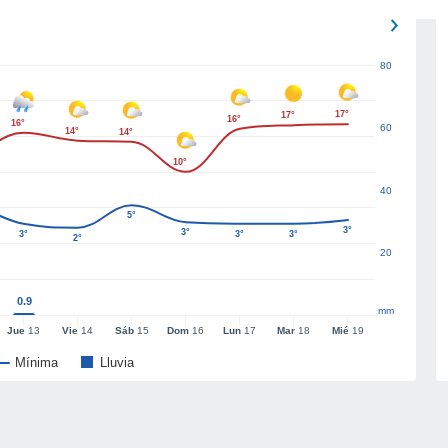
80
17°
17°
16°
16°
60
14°
14°
10°
40
5°
3°
3°
3°
3°
3°
2°
20
0.9
mm
Jue
13
Vie
14
Sáb
15
Dom
16
Lun
17
Mar
18
Mié
19
Mínima
Lluvia