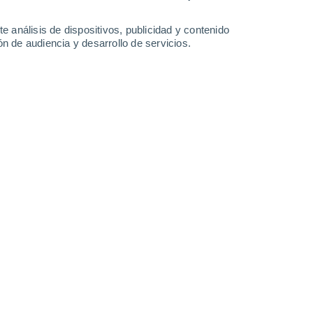
1.1 mm
0.9 mm
15°
/
3°
12°
/
3°
12°
/
5°
16°
/
3°
e análisis de dispositivos, publicidad y contenido
n de audiencia y desarrollo de servicios.
-
32
km/h
6
-
18
km/h
8
-
24
km/h
5
-
26
km/h
agosto
nuboso
Noroeste
0 Bajo
7
-
34 km/h
FPS:
no
nuboso
Noroeste
0 Bajo
5
-
26 km/h
FPS:
no
nuboso
Noroeste
0 Bajo
4
-
20 km/h
FPS:
no
nuboso
Noroeste
0 Bajo
5
-
21 km/h
FPS:
no