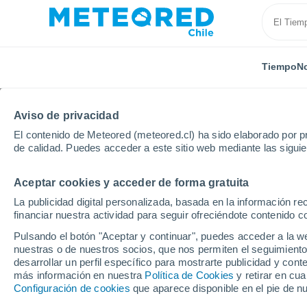
Tiempo
No
Aviso de privacidad
El contenido de Meteored (meteored.cl) ha sido elaborado por pr
de calidad. Puedes acceder a este sitio web mediante las sigui
Aceptar cookies y acceder de forma gratuita
Inicio
Nueva Zelanda
Marlborough
Havelock
La publicidad digital personalizada, basada en la información r
financiar nuestra actividad para seguir ofreciéndote contenido c
El Tiempo en Havelock
Pulsando el botón "Aceptar y continuar", puedes acceder a la w
nuestras o de nuestros socios, que nos permiten el seguimiento
22:10
Viernes
desarrollar un perfil específico para mostrarte publicidad y co
más información en nuestra
Política de Cookies
y retirar en cu
Configuración de cookies
que aparece disponible en el pie de n
Cubierto