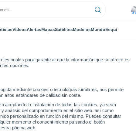
ticias
Vídeos
Alertas
Mapas
Satélites
Modelos
Mundo
Esquí
ofesionales para garantizar que la información que se ofrece es
entes opciones:
ecogida mediante cookies o tecnologías similares, nos permite
on altos estándares de calidad sin coste.
eb aceptando la instalación de todas las cookies, ya sean
 y análisis del comportamiento en el sitio web, así como
...
ntenido personalizado en función del mismo. Puedes consultar
alquier momento el consentimiento pulsando el botón
Por hora
uestra página web.
Lluvias débiles en las próximas
horas