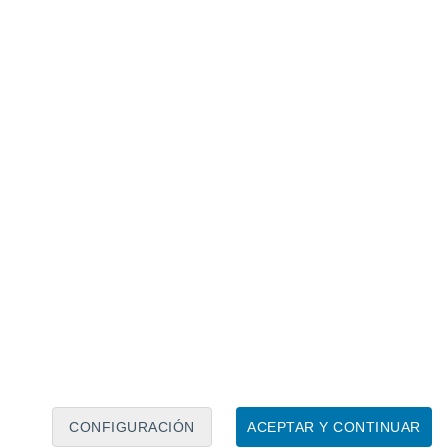
Calendario lunar
Lun
Mar
Mié
Jue
Vie
Sáb
Dom
7
8
9
10
11
12
13
14
15
16
17
18
19
20
CONFIGURACIÓN
ACEPTAR Y CONTINUAR