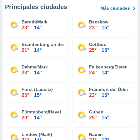
Principales ciudades
Más ciudades
Baruth/Mark
Beeskow
23°
14°
23°
15°
Brandenburg an der Havel
Cottbus
21°
14°
25°
15°
Dahme/Mark
Falkenberg/Elster
23°
14°
24°
14°
Forst (Lausitz)
Fráncfort del Óder
25°
15°
23°
15°
Fürstenberg/Havel
Guben
20°
14°
25°
15°
Lindow (Mark)
Nauen