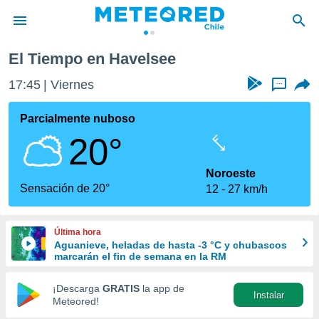
El Tiempo en Havelsee
privacidad
17:45
Viernes
...
o de
eteored.cl)
borado por
Parcialmente nuboso
es para
20°
ue la
 que se
e calidad.
Noroeste
eder a este
Sensación de 20°
12
27 km/h
ediante las
opciones:
Última hora
ookies y
Aguanieve, heladas de hasta -3 °C y chubascos
e forma
marcarán el fin de semana en la RM
d digital
¡Descarga
GRATIS
la app de
Instalar
ada, basada
Meteored!
mación