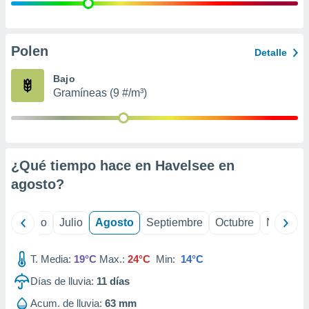
 seleccionar
o.
calización
precisa e
Polen
Detalle
ión mediante
Bajo
, publicidad
Gramíneas (9 #/m³)
dos,
 publicidad
,
ón de
¿Qué tiempo hace en Havelsee en
 desarrollo
s.
agosto
?
tros 1199
ios
yo
Junio
Julio
Agosto
Septiembre
Octubre
Noviemb
T. Media:
19°C
Max.:
24°C
Min:
14°C
Días de lluvia:
11
días
Acum. de lluvia:
63 mm