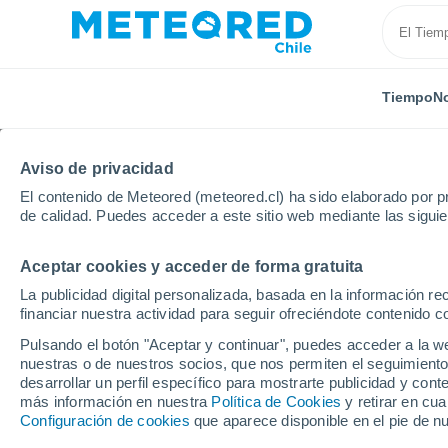
Tiempo
No
Aviso de privacidad
El contenido de Meteored (meteored.cl) ha sido elaborado por pr
de calidad. Puedes acceder a este sitio web mediante las sigui
Aceptar cookies y acceder de forma gratuita
Inicio
Reino Unido
Noroeste de Inglaterra
Heyw
La publicidad digital personalizada, basada en la información r
financiar nuestra actividad para seguir ofreciéndote contenido c
El Tiempo en Heywood
Pulsando el botón "Aceptar y continuar", puedes acceder a la w
nuestras o de nuestros socios, que nos permiten el seguimiento
23:04
Viernes
desarrollar un perfil específico para mostrarte publicidad y co
más información en nuestra
Política de Cookies
y retirar en cu
Configuración de cookies
que aparece disponible en el pie de n
Cielo despejado