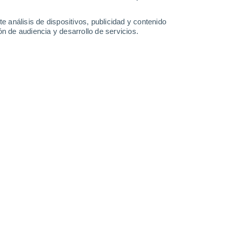
20°
/
12°
26°
/
11°
28°
/
14°
27°
/
19°
e análisis de dispositivos, publicidad y contenido
n de audiencia y desarrollo de servicios.
-
31
km/h
11
-
28
km/h
15
-
36
km/h
13
-
33
km/h
agosto
nuboso
Oeste
2 Bajo
°
13
-
31 km/h
FPS:
no
s
Oeste
1 Bajo
°
12
-
31 km/h
FPS:
no
Noroeste
0 Bajo
°
11
-
28 km/h
FPS:
no
Noroeste
0 Bajo
°
6
-
23 km/h
FPS:
no