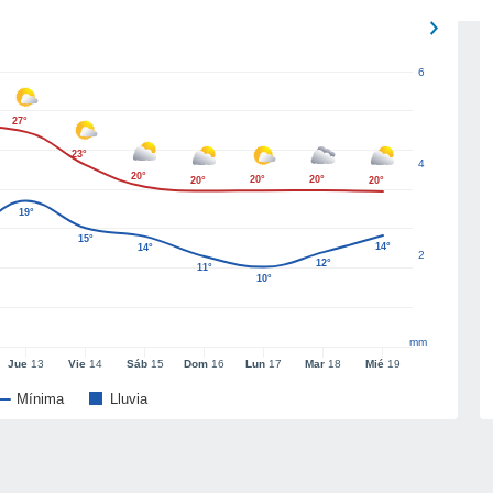
6
27°
23°
4
20°
20°
20°
20°
20°
19°
15°
14°
14°
2
12°
11°
10°
mm
Jue
13
Vie
14
Sáb
15
Dom
16
Lun
17
Mar
18
Mié
19
Mínima
Lluvia