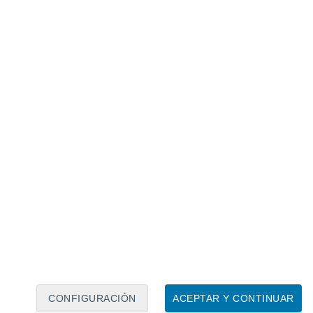
Calendario lunar
Lun
Mar
Mié
Jue
Vie
Sáb
Dom
7
8
9
10
11
12
13
14
15
16
17
18
19
20
CONFIGURACIÓN
ACEPTAR Y CONTINUAR