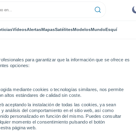
ticias
Vídeos
Alertas
Mapas
Satélites
Modelos
Mundo
Esquí
ofesionales para garantizar que la información que se ofrece es
entes opciones:
ood
ecogida mediante cookies o tecnologías similares, nos permite
on altos estándares de calidad sin coste.
eb aceptando la instalación de todas las cookies, ya sean
 y análisis del comportamiento en el sitio web, así como
...
ntenido personalizado en función del mismo. Puedes consultar
alquier momento el consentimiento pulsando el botón
Por hora
uestra página web.
Cielos despejados en las
próximas horas