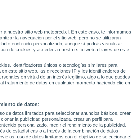
e
r a nuestro sitio web meteored.cl. En este caso, te informamos
:
35%
tizar la navegación por el sitio web, pero no se utilizarán
dad o contenido personalizado, aunque sí podrás visualizar
ción de cookies y acceder a nuestro sitio web a través de este
os
es, identificadores únicos o tecnologías similares para
n este sitio web, las direcciones IP y los identificadores de
rsonales en virtud de un interés legítimo, algo a lo que puedes
Satélites
Modelos
 al tratamiento de datos en cualquier momento haciendo clic en
miento de datos:
Lunes
Martes
Miércoles
Jueves
uso de datos limitados para seleccionar anuncios básicos, crear
10 Ago
11 Ago
12 Ago
13 Ago
ccionar la publicidad personalizada, crear un perfil para
ontenido personalizado, medir el rendimiento de la publicidad,
vés de estadísticas o a través de la combinación de datos
rvicios, uso de datos limitados con el objetivo de seleccionar el