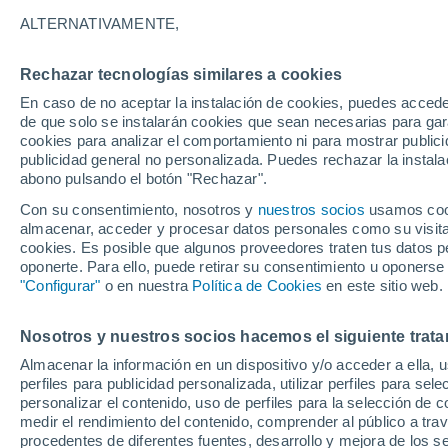
14°
ALTERNATIVAMENTE,
Rechazar tecnologías similares a cookies
Menguant
En caso de no aceptar la instalación de cookies, puedes accede
Iluminada
Sensación de 14°
de que solo se instalarán cookies que sean necesarias para garan
cookies para analizar el comportamiento ni para mostrar publici
publicidad general no personalizada. Puedes rechazar la instala
abono pulsando el botón "Rechazar".
Última hora
Aguanieve, heladas de hasta -3 °C y chubasc
Con su consentimiento, nosotros y
nuestros socios
usamos cooki
marcarán el fin de semana en la RM
almacenar, acceder y procesar datos personales como su visita e
cookies. Es posible que algunos proveedores traten tus datos pe
Tiempo 1 - 7 días
Actualidad
Mapa de temperatura
oponerte. Para ello, puede retirar su consentimiento u oponerse
"Configurar"
o en nuestra
Política de Cookies
en este sitio web.
Nosotros y nuestros socios hacemos el siguiente trata
Mañana
Domingo
Hoy
Almacenar la información en un dispositivo y/o acceder a ella, 
8 Ago
9 Ago
7 Ago
perfiles para publicidad personalizada, utilizar perfiles para sele
personalizar el contenido, uso de perfiles para la selección de c
medir el rendimiento del contenido, comprender al público a tra
procedentes de diferentes fuentes, desarrollo y mejora de los se
40%