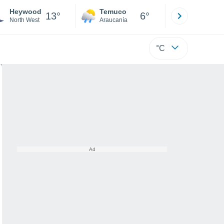
Heywood
Temuco
Osorno
13°
6°
North West
Araucanía
Los Lagos
°C