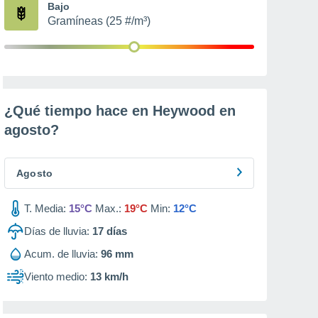
Bajo
Gramíneas (25 #/m³)
¿Qué tiempo hace en Heywood en
agosto
?
Agosto
T. Media:
15°C
Max.:
19°C
Min:
12°C
Días de lluvia:
17
días
Acum. de lluvia:
96 mm
Viento medio:
13 km/h