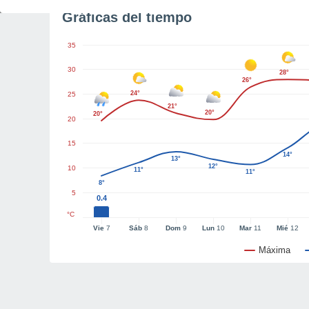
Gráficas del tiempo
35
30
28°
26°
24°
25
21°
20°
20°
20
15
14°
13°
12°
10
11°
11°
8°
5
0.4
°C
Vie
7
Sáb
8
Dom
9
Lun
10
Mar
11
Mié
12
Máxima