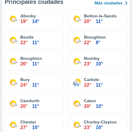
Principales ciudades
Más ciudades
Allonby
Bolton-le-Sands
19°
14°
20°
11°
Bootle
Broughton
22°
11°
22°
9°
Broughton
Burnley
26°
11°
23°
10°
Bury
Carlisle
24°
11°
22°
11°
Carnforth
Caton
20°
11°
20°
10°
Chester
Chorley-Clayton
27°
10°
23°
10°