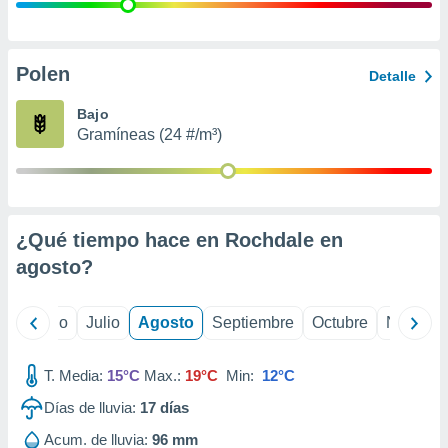
 seleccionar
o.
calización
precisa e
Polen
Detalle
ión mediante
Bajo
, publicidad
Gramíneas (24 #/m³)
dos,
 publicidad
,
ón de
¿Qué tiempo hace en Rochdale en
 desarrollo
s.
agosto
?
tros 1199
ios
yo
Junio
Julio
Agosto
Septiembre
Octubre
Noviemb
T. Media:
15°C
Max.:
19°C
Min:
12°C
Días de lluvia:
17
días
Acum. de lluvia:
96 mm