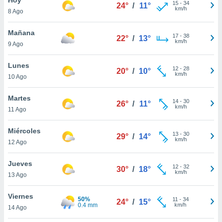
15
-
34
24°
/
11°
km/h
8 Ago
do en
 mismo.
sultar más
Mañana
17
-
38
22°
/
13°
 en nuestra
km/h
9 Ago
 Cookies
y
ualquier
Lunes
12
-
28
20°
/
10°
km/h
10 Ago
ento
 botón
ación de
Martes
14
-
30
26°
/
11°
kies
km/h
11 Ago
 disponible
e nuestra
Miércoles
13
-
30
.
29°
/
14°
km/h
12 Ago
IVAMENTE,
Jueves
12
-
32
30°
/
18°
km/h
13 Ago
as
 a cookies
Viernes
50%
11
-
34
24°
/
15°
0.4 mm
km/h
 no aceptar
14 Ago
ón de