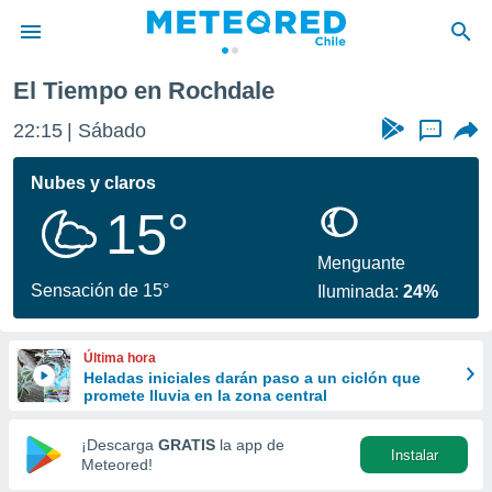
El Tiempo en Rochdale
privacidad
22:15
Sábado
...
o de
eteored.cl)
borado por
Nubes y claros
es para
15°
ue la
 que se
e calidad.
Menguante
eder a este
Sensación de 15°
Iluminada:
24%
ediante las
opciones:
Última hora
ookies y
Heladas iniciales darán paso a un ciclón que
e forma
promete lluvia en la zona central
d digital
¡Descarga
GRATIS
la app de
Instalar
ada, basada
Meteored!
mación