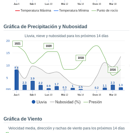
 mediante
Jue
6
Sáb
8
Lun
10
Mié
12
Vie
14
Dom
16
Mar
18
tecnologías
Temperatura Máxima
Temperatura Mínima
Punto de rocío
nos permite
r nuestra
para seguir
Gráfica de Precipitación y Nubosidad
e contenido
estándares
Lluvia, nieve y nubosidad para los próximos 14 días
ACEPTAR
1
 sin coste.
20
Y
1021
1020
CONTINUAR
 el botón
15
continuar",
1018
ceder a la
CONFIGURACIÓN
5
10
tando la
8.4
1016
n de todas
s, ya sean
5
3.9
2.3
2.3
2.2
de nuestros
1.7
1.3
1.1
0.9
1
0.5
0.3
0.2
mm
 que nos
ten el
Jue
6
Sáb
8
Lun
10
Mié
12
Vie
14
Dom
16
Mar
18
 y análisis
Lluvia
Nubosidad (%)
Presión
tamiento en
b, así como
r un perfil
Gráfica de Viento
ico para
Velocidad media, dirección y rachas de viento para los próximos 14 días
ublicidad y