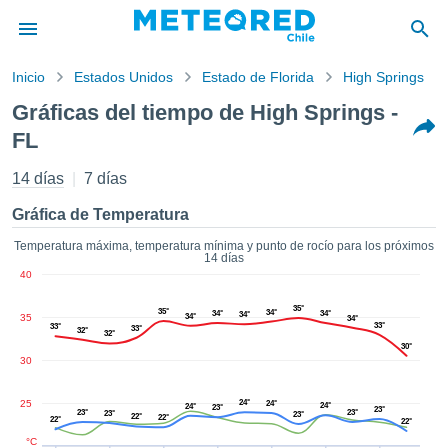
Inicio
Estados Unidos
Estado de Florida
High Springs
privacidad
Gráficas del tiempo de High Springs -
enido de
FL
eteored.cl)
aborado por
14 días
7 días
ales para
ar que la
Gráfica de Temperatura
ón que se
de calidad.
Temperatura máxima, temperatura mínima y punto de rocío para los próximos
eder a este
14 días
ediante las
40
 opciones:
35°
35°
34°
34°
34°
34°
35
34°
34°
33°
33°
cookies y
33°
32°
32°
30°
de forma
30
uita
dad digital
25
24°
24°
24°
24°
23°
23°
ada, basada
23°
23°
23°
23°
22°
22°
22°
22°
formación
°C