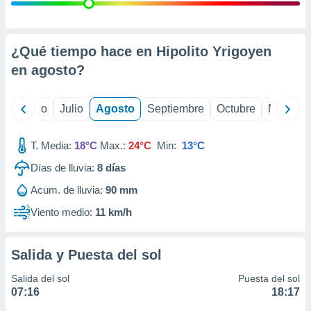
 seleccionar
o.
calización
precisa e
¿Qué tiempo hace en Hipolito Yrigoyen
ión mediante
en
agosto
?
, publicidad
yo
Junio
Julio
Agosto
Septiembre
Octubre
Noviemb
dos,
 publicidad
,
T. Media:
18°C
Max.:
24°C
Min:
13°C
ón de
Días de lluvia:
8
días
 desarrollo
s.
Acum. de lluvia:
90 mm
tros 1199
Viento medio:
11 km/h
ios
Salida y Puesta del sol
Salida del sol
Puesta del sol
07:16
18:17