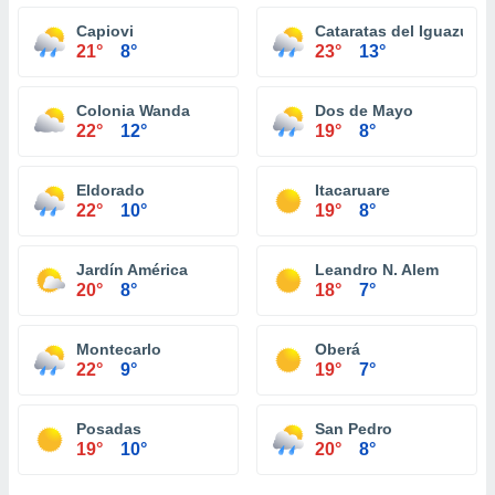
Capiovi
Cataratas del Iguazú
21°
8°
23°
13°
Colonia Wanda
Dos de Mayo
22°
12°
19°
8°
Eldorado
Itacaruare
22°
10°
19°
8°
Jardín América
Leandro N. Alem
20°
8°
18°
7°
Montecarlo
Oberá
22°
9°
19°
7°
Posadas
San Pedro
19°
10°
20°
8°