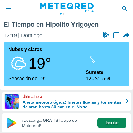
El Tiempo en Hipolito Yrigoyen
privacidad
12:19
Domingo
...
o de
eteored.cl)
borado por
Nubes y claros
es para
19°
ue la
 que se
e calidad.
Sureste
eder a este
Sensación de 19°
12
31 km/h
ediante las
opciones:
Última hora
ookies y
Alerta meteorológica: fuertes lluvias y tormentas
e forma
dejarán hasta 80 mm en el Norte
d digital
¡Descarga
GRATIS
la app de
Instalar
ada, basada
Meteored!
mación