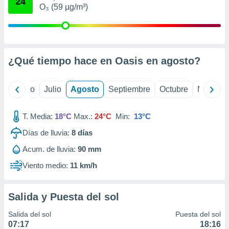
24
 seleccionar
O₃ (59 µg/m³)
o.
calización
precisa e
ión mediante
¿Qué tiempo hace en Oasis en
agosto
?
, publicidad
dos,
yo
Junio
Julio
Agosto
Septiembre
Octubre
Noviemb
 publicidad
,
ón de
T. Media:
18°C
Max.:
24°C
Min:
13°C
 desarrollo
Días de lluvia:
8
días
s.
Acum. de lluvia:
90 mm
tros 1199
ios
Viento medio:
11 km/h
Salida y Puesta del sol
Salida del sol
Puesta del sol
07:17
18:16