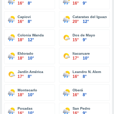
16°
8°
16°
9°
Capiovi
Cataratas del Iguazú
16°
8°
20°
12°
Colonia Wanda
Dos de Mayo
18°
12°
15°
9°
Eldorado
Itacaruare
18°
10°
17°
10°
Jardín América
Leandro N. Alem
17°
8°
16°
8°
Montecarlo
Oberá
18°
10°
16°
8°
Posadas
San Pedro
16°
10°
16°
9°