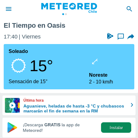
El Tiempo en Oasis
privacidad
17:40
Viernes
...
o de
eteored.cl)
borado por
Soleado
es para
15°
ue la
 que se
e calidad.
Noreste
eder a este
Sensación de 15°
2
10 km/h
ediante las
opciones:
Última hora
ookies y
Aguanieve, heladas de hasta -3 °C y chubascos
e forma
marcarán el fin de semana en la RM
d digital
¡Descarga
GRATIS
la app de
Instalar
ada, basada
Meteored!
mación