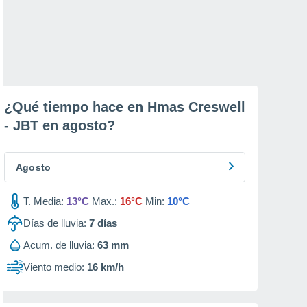
¿Qué tiempo hace en Hmas Creswell
- JBT en
agosto
?
Agosto
T. Media:
13°C
Max.:
16°C
Min:
10°C
Días de lluvia:
7
días
Acum. de lluvia:
63 mm
Viento medio:
16 km/h