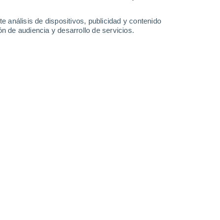
0.2 mm
17°
/
11°
17°
/
11°
17°
/
9°
17°
/
7°
e análisis de dispositivos, publicidad y contenido
n de audiencia y desarrollo de servicios.
-
50
km/h
21
-
38
km/h
14
-
27
km/h
15
-
24
km/h
 hoy
, 8 de agosto
Noreste
0 Bajo
°
18
-
30 km/h
FPS:
no
do
Noreste
0 Bajo
°
19
-
29 km/h
FPS:
no
do
Noreste
0 Bajo
°
19
-
29 km/h
FPS:
no
do
Noreste
0 Bajo
°
19
-
29 km/h
FPS:
no