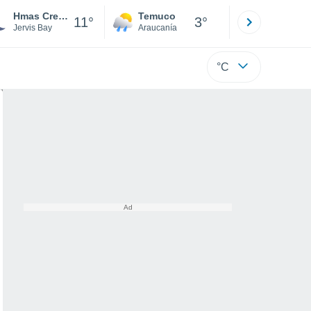
Hmas Creswell
Temuco
Osorno
11°
3°
Jervis Bay
Araucanía
Los Lagos
°C