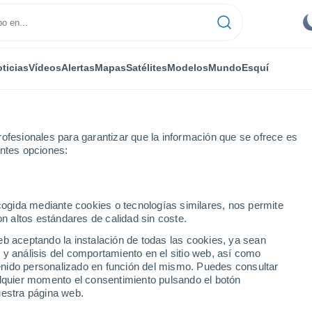
ticias
Vídeos
Alertas
Mapas
Satélites
Modelos
Mundo
Esquí
ofesionales para garantizar que la información que se ofrece es
entes opciones:
ecogida mediante cookies o tecnologías similares, nos permite
on altos estándares de calidad sin coste.
swell - JBT
eb aceptando la instalación de todas las cookies, ya sean
 y análisis del comportamiento en el sitio web, así como
...
ntenido personalizado en función del mismo. Puedes consultar
alquier momento el consentimiento pulsando el botón
Por hora
uestra página web.
Cielos nubosos en las próximas
horas