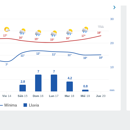
30
18°
17°
17°
16°
16°
15°
15°
20
12°
11°
11°
11°
10°
10°
7°
10
7
7
4.2
2.8
0.8
mm
Vie
14
Sáb
15
Dom
16
Lun
17
Mar
18
Mié
19
Jue
20
Mínima
Lluvia