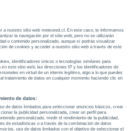
e
r a nuestro sitio web meteored.cl. En este caso, te informamos
:
28%
tizar la navegación por el sitio web, pero no se utilizarán
dad o contenido personalizado, aunque sí podrás visualizar
ción de cookies y acceder a nuestro sitio web a través de este
es, identificadores únicos o tecnologías similares para
n este sitio web, las direcciones IP y los identificadores de
rsonales en virtud de un interés legítimo, algo a lo que puedes
Satélites
Modelos
 al tratamiento de datos en cualquier momento haciendo clic en
miento de datos:
Martes
Miércoles
Jueves
Viernes
uso de datos limitados para seleccionar anuncios básicos, crear
11 Ago
12 Ago
13 Ago
14 Ago
ccionar la publicidad personalizada, crear un perfil para
ontenido personalizado, medir el rendimiento de la publicidad,
vés de estadísticas o a través de la combinación de datos
rvicios, uso de datos limitados con el objetivo de seleccionar el
30%