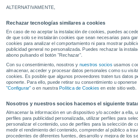
12°
ALTERNATIVAMENTE,
Rechazar tecnologías similares a cookies
Menguant
En caso de no aceptar la instalación de cookies, puedes accede
Iluminada
Sensación de 12°
de que solo se instalarán cookies que sean necesarias para garan
cookies para analizar el comportamiento ni para mostrar publici
publicidad general no personalizada. Puedes rechazar la instala
abono pulsando el botón "Rechazar".
Última hora
Un sistema de altura traerá intensas lluvias al
Con su consentimiento, nosotros y
nuestros socios
usamos cooki
Norte de Chile: alerta por isoterma cero alta
almacenar, acceder y procesar datos personales como su visita e
cookies. Es posible que algunos proveedores traten tus datos pe
Tiempo 1 - 7 días
Actualidad
Mapa de nubosidad
oponerte. Para ello, puede retirar su consentimiento u oponerse
"Configurar"
o en nuestra
Política de Cookies
en este sitio web.
Nosotros y nuestros socios hacemos el siguiente trata
Mañana
Lunes
Hoy
Almacenar la información en un dispositivo y/o acceder a ella, 
9 Ago
10 Ago
8 Ago
perfiles para publicidad personalizada, utilizar perfiles para sele
personalizar el contenido, uso de perfiles para la selección de c
medir el rendimiento del contenido, comprender al público a tra
procedentes de diferentes fuentes, desarrollo y mejora de los se
90%
80%