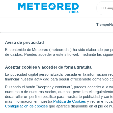
Tiempo
No
Aviso de privacidad
El contenido de Meteored (meteored.cl) ha sido elaborado por pr
de calidad. Puedes acceder a este sitio web mediante las sigui
Aceptar cookies y acceder de forma gratuita
Inicio
Australia
Bahía de Jervis
Hmas Creswell
La publicidad digital personalizada, basada en la información r
financiar nuestra actividad para seguir ofreciéndote contenido c
El Tiempo en Hmas Cre
Pulsando el botón "Aceptar y continuar", puedes acceder a la w
nuestras o de nuestros socios, que nos permiten el seguimiento
22:43
Sábado
desarrollar un perfil específico para mostrarte publicidad y co
más información en nuestra
Política de Cookies
y retirar en cu
Configuración de cookies
que aparece disponible en el pie de n
Cielo despejado