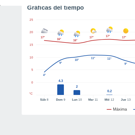
Gráficas del tiempo
25
20
17°
17°
17°
17°
16°
16°
15
10
11°
11°
10°
9°
9°
5
4°
4.3
0
2
0.2
°C
Sáb
8
Dom
9
Lun
10
Mar
11
Mié
12
Jue
13
Máxima