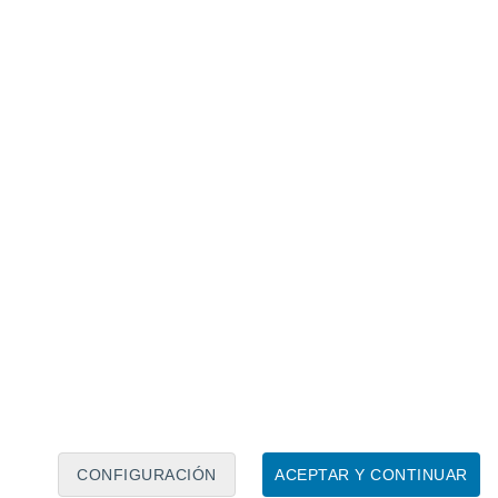
Calendario lunar
Lun
Mar
Mié
Jue
Vie
Sáb
Dom
8
9
10
11
12
13
14
15
16
17
18
19
20
21
CONFIGURACIÓN
ACEPTAR Y CONTINUAR