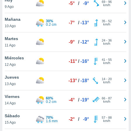
69
-
96
-5°
/
-9°
km/h
9 Ago
do en
 mismo.
sultar más
Mañana
30%
35
-
52
-7°
/
-13°
 en nuestra
0.2 cm
km/h
10 Ago
 Cookies
y
ualquier
Martes
24
-
36
-9°
/
-12°
km/h
11 Ago
ento
 botón
ación de
Miércoles
41
-
55
-11°
/
-16°
kies
km/h
12 Ago
 disponible
e nuestra
Jueves
14
-
20
.
-13°
/
-18°
km/h
13 Ago
IVAMENTE,
Viernes
60%
66
-
87
-4°
/
-19°
0.2 cm
km/h
14 Ago
as
 a cookies
Sábado
70%
57
-
88
-2°
/
-9°
1.6 mm
km/h
 no aceptar
15 Ago
ón de