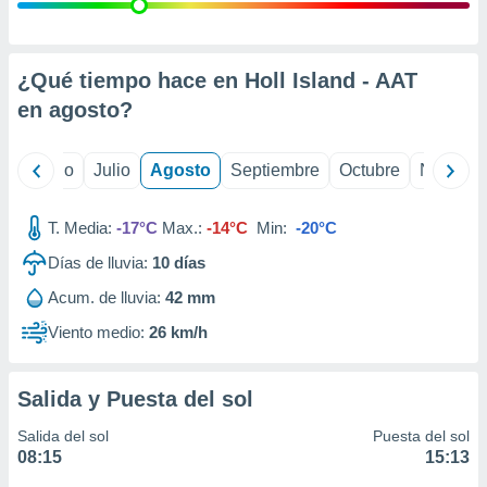
 seleccionar
o.
calización
precisa e
¿Qué tiempo hace en Holl Island - AAT
ión mediante
en
agosto
?
, publicidad
yo
Junio
Julio
Agosto
Septiembre
Octubre
Noviemb
dos,
 publicidad
,
T. Media:
-17°C
Max.:
-14°C
Min:
-20°C
ón de
Días de lluvia:
10
días
 desarrollo
s.
Acum. de lluvia:
42 mm
tros 1199
Viento medio:
26 km/h
ios
Salida y Puesta del sol
Salida del sol
Puesta del sol
08:15
15:13