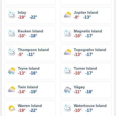
Islay
Jupiter Island
-19°
-22°
-9°
-13°
Keuken Island
Magnetic Island
-10°
-18°
-10°
-17°
Thompson Island
Topografov Island
-5°
-11°
-13°
-17°
Tryne Island
Turner Island
-13°
-16°
-10°
-17°
Twin Island
Vågøy
-14°
-19°
-11°
-18°
Warren Island
Waterhouse Island
-19°
-22°
-10°
-17°