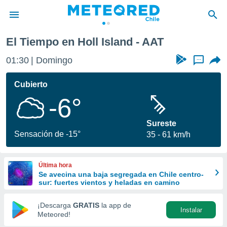
El Tiempo en Holl Island - AAT
privacidad
01:30
Domingo
...
o de
eteored.cl)
borado por
Cubierto
es para
-6°
ue la
 que se
e calidad.
Sureste
eder a este
Sensación de -15°
35
61 km/h
ediante las
opciones:
Última hora
ookies y
Se avecina una baja segregada en Chile centro-
e forma
sur: fuertes vientos y heladas en camino
d digital
¡Descarga
GRATIS
la app de
Instalar
ada, basada
Meteored!
mación