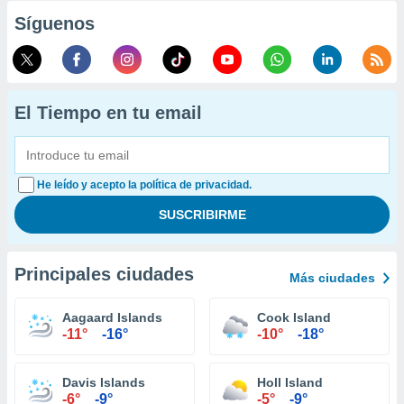
Síguenos
El Tiempo en tu email
He leído y acepto la política de privacidad.
Principales ciudades
Más ciudades
Aagaard Islands
Cook Island
-11°
-16°
-10°
-18°
Davis Islands
Holl Island
-6°
-9°
-5°
-9°