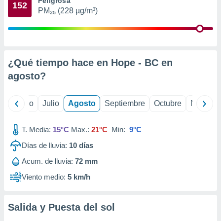
Peligrosa
 seleccionar
152
o.
PM₂₅ (228 µg/m³)
calización
precisa e
ión mediante
¿Qué tiempo hace en Hope - BC en
, publicidad
agosto
?
dos,
 publicidad
,
yo
Junio
Julio
Agosto
Septiembre
Octubre
Noviemb
ón de
 desarrollo
s.
T. Media:
15°C
Max.:
21°C
Min:
9°C
tros 1199
Días de lluvia:
10
días
ios
Acum. de lluvia:
72 mm
Viento medio:
5 km/h
Salida y Puesta del sol