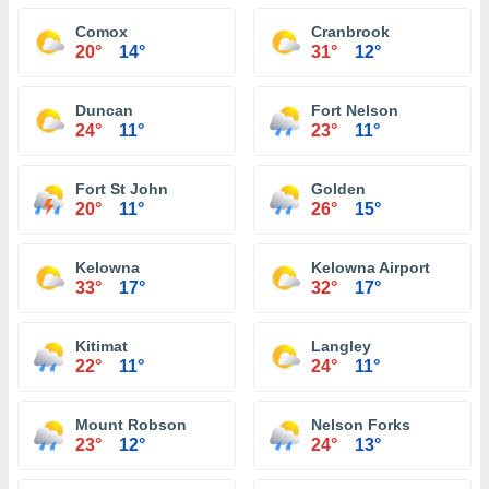
Comox
Cranbrook
20°
14°
31°
12°
Duncan
Fort Nelson
24°
11°
23°
11°
Fort St John
Golden
20°
11°
26°
15°
Kelowna
Kelowna Airport
33°
17°
32°
17°
Kitimat
Langley
22°
11°
24°
11°
Mount Robson
Nelson Forks
23°
12°
24°
13°