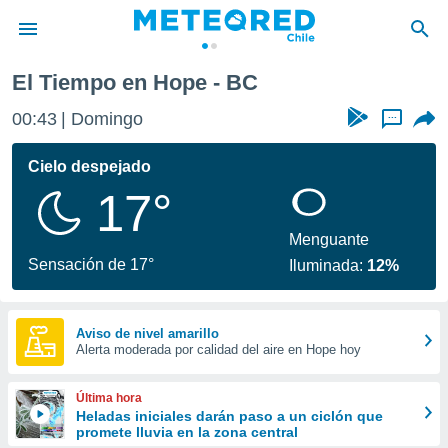
El Tiempo en Hope - BC
privacidad
00:43
Domingo
...
o de
eteored.cl)
borado por
Cielo despejado
es para
17°
ue la
 que se
e calidad.
Menguante
eder a este
Sensación de 17°
Iluminada:
12%
ediante las
opciones:
ookies y
Aviso de nivel amarillo
Alerta moderada por calidad del aire en Hope hoy
e forma
d digital
Última hora
ada, basada
Heladas iniciales darán paso a un ciclón que
promete lluvia en la zona central
mación