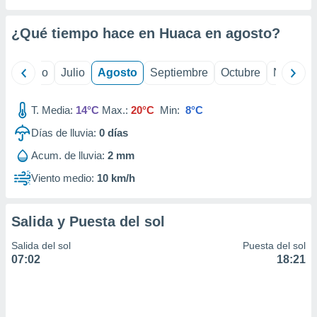
 seleccionar
o.
¿Qué tiempo hace en Huaca en
agosto
?
calización
precisa e
ión mediante
yo
Junio
Julio
Agosto
Septiembre
Octubre
Noviemb
, publicidad
T. Media:
14°C
Max.:
20°C
Min:
8°C
dos,
 publicidad
Días de lluvia:
0
días
,
Acum. de lluvia:
2 mm
ón de
 desarrollo
Viento medio:
10 km/h
s.
tros 1199
Salida y Puesta del sol
ios
Salida del sol
Puesta del sol
07:02
18:21