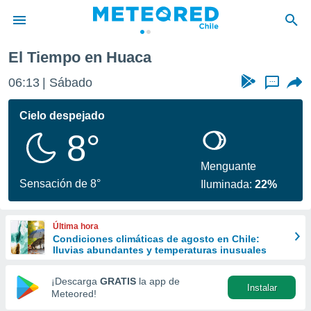
El Tiempo en Huaca
privacidad
06:13
Sábado
...
o de
eteored.cl)
borado por
Cielo despejado
es para
8°
ue la
 que se
e calidad.
Menguante
eder a este
Sensación de 8°
Iluminada:
22%
ediante las
opciones:
Última hora
ookies y
Condiciones climáticas de agosto en Chile:
e forma
lluvias abundantes y temperaturas inusuales
d digital
¡Descarga
GRATIS
la app de
Instalar
ada, basada
Meteored!
mación