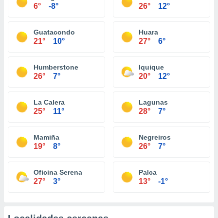
6°
-8°
26°
12°
Guatacondo
Huara
21°
10°
27°
6°
Humberstone
Iquique
26°
7°
20°
12°
La Calera
Lagunas
25°
11°
28°
7°
Mamiña
Negreiros
19°
8°
26°
7°
Oficina Serena
Palca
27°
3°
13°
-1°