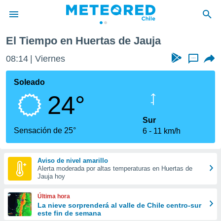
 de Jauja
El Tiempo en Huertas de Jauja
privacidad
08:14
Viernes
...
o de
eteored.cl)
borado por
Soleado
es para
24°
ue la
 que se
e calidad.
Sur
eder a este
Sensación de 25°
6
11 km/h
ediante las
opciones:
Aviso de nivel amarillo
ookies y
Alerta moderada por altas temperaturas en Huertas de
e forma
Jauja hoy
d digital
Última hora
ada, basada
La nieve sorprenderá al valle de Chile centro-sur
este fin de semana
mación