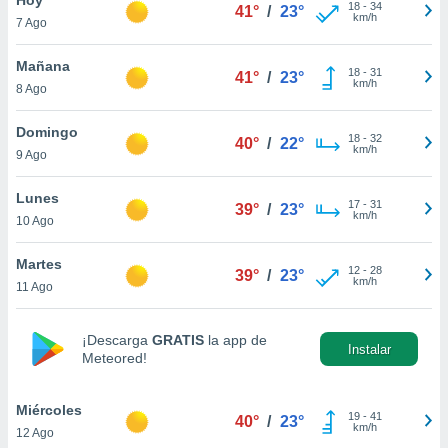
18
-
34
41°
/
23°
km/h
7 Ago
do en
 mismo.
sultar más
Mañana
18
-
31
41°
/
23°
 en nuestra
km/h
8 Ago
 Cookies
y
ualquier
Domingo
18
-
32
40°
/
22°
km/h
9 Ago
ento
 botón
ación de
Lunes
17
-
31
39°
/
23°
kies
km/h
10 Ago
 disponible
e nuestra
Martes
12
-
28
.
39°
/
23°
km/h
11 Ago
IVAMENTE,
¡Descarga
GRATIS
la app de
Instalar
Meteored!
as
 a cookies
Miércoles
 no aceptar
19
-
41
40°
/
23°
km/h
12 Ago
ón de