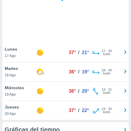
 botón
.
nto,
cios
kies,
ores únicos
Lunes
17
-
33
as similares
37°
/
21°
km/h
17 Ago
nar,
rocesar
Martes
onales como
18
-
34
36°
/
19°
km/h
 este sitio
18 Ago
recciones IP
ficadores de
Miércoles
13
-
31
36°
/
20°
 posible
km/h
19 Ago
s
 traten tus
Jueves
nales en
13
-
33
37°
/
22°
km/h
 interés
20 Ago
go a lo que
nerte. Para
Gráficas del tiempo
retirar su