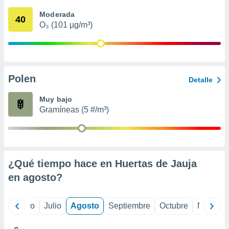
 seleccionar
o.
Moderada
40
O₃ (101 µg/m³)
calización
precisa e
ión mediante
, publicidad
Polen
Detalle
dos,
 publicidad
Muy bajo
,
Gramíneas (5 #/m³)
ón de
 desarrollo
s.
tros 1199
ios
¿Qué tiempo hace en Huertas de Jauja
en
agosto
?
yo
Junio
Julio
Agosto
Septiembre
Octubre
Noviemb