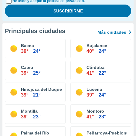
He leído y acepto la política de privacidad.
Principales ciudades
Más ciudades
Baena
Bujalance
39°
24°
40°
24°
Cabra
Córdoba
39°
25°
41°
22°
Hinojosa del Duque
Lucena
39°
21°
39°
24°
Montilla
Montoro
39°
23°
41°
23°
Palma del Río
Peñarroya-Pueblonuev