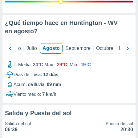
 seleccionar
o.
calización
precisa e
¿Qué tiempo hace en Huntington - WV
ión mediante
en
agosto
?
, publicidad
yo
Junio
Julio
Agosto
Septiembre
Octubre
Noviemb
dos,
 publicidad
,
T. Media:
24°C
Max.:
29°C
Min:
19°C
ón de
Días de lluvia:
12
días
 desarrollo
s.
Acum. de lluvia:
89 mm
tros 1199
Viento medio:
7 km/h
ios
Salida y Puesta del sol
Salida del sol
Puesta del sol
06:39
20:30