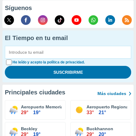
Síguenos
El Tiempo en tu email
He leído y acepto la política de privacidad.
Principales ciudades
Más ciudades
Aeropuerto Memorial Raleigh County
Aeropuerto Regional Ea
29°
19°
33°
21°
Beckley
Buckhannon
29°
19°
29°
20°