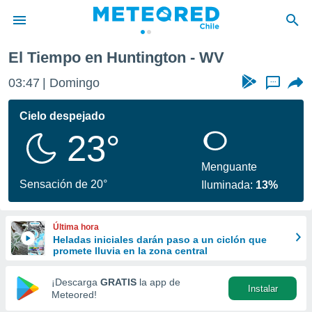
El Tiempo en Huntington - WV
privacidad
03:47
Domingo
...
o de
eteored.cl)
borado por
Cielo despejado
es para
23°
ue la
 que se
e calidad.
Menguante
eder a este
Sensación de 20°
Iluminada:
13%
ediante las
opciones:
Última hora
ookies y
Heladas iniciales darán paso a un ciclón que
e forma
promete lluvia en la zona central
d digital
¡Descarga
GRATIS
la app de
Instalar
ada, basada
Meteored!
mación