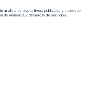
0.6 mm
0.8 mm
0.5 mm
0.4 mm
31°
/
22°
31°
/
23°
31°
/
22°
31°
/
22°
e análisis de dispositivos, publicidad y contenido
n de audiencia y desarrollo de servicios.
-
44
km/h
18
-
43
km/h
21
-
47
km/h
19
-
49
km/h
 agosto
Oeste
11+ ¡Extremo!
15
-
40 km/h
FPS:
50+
Oeste
6 Alto
15
-
40 km/h
FPS:
15-25
Oeste
6 Alto
14
-
39 km/h
FPS:
15-25
Oeste
7 Alto
12
-
40 km/h
FPS:
15-25