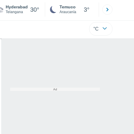
Hyderabad
Temuco
Osorno
30°
3°
Telangana
Araucanía
Los Lagos
°C