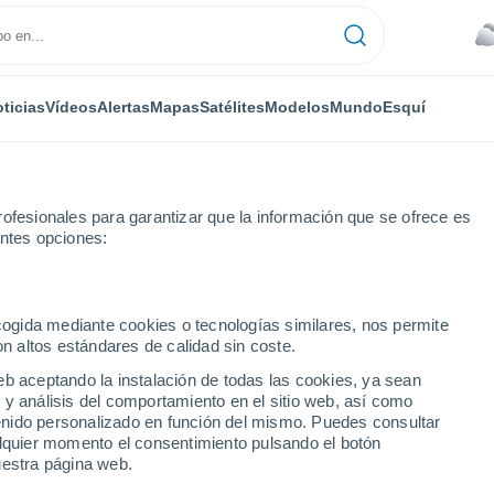
ticias
Vídeos
Alertas
Mapas
Satélites
Modelos
Mundo
Esquí
ofesionales para garantizar que la información que se ofrece es
entes opciones:
ecogida mediante cookies o tecnologías similares, nos permite
on altos estándares de calidad sin coste.
ad
eb aceptando la instalación de todas las cookies, ya sean
 y análisis del comportamiento en el sitio web, así como
...
ntenido personalizado en función del mismo. Puedes consultar
alquier momento el consentimiento pulsando el botón
Por hora
uestra página web.
Calor Húmedo Sofocante en las
próximas horas