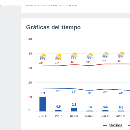
Luz diurna restante
7h 26m
Gráficas del tiempo
40
35
31°
31°
31°
31°
31°
31°
30
25
23°
23°
23°
8.3
22°
22°
20
2.1
0.9
0.8
0.6
0.5
°C
Jue
6
Vie
7
Sáb
8
Dom
9
Lun
10
Mar
11
Máxima