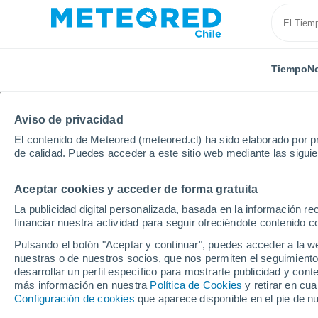
Tiempo
No
Aviso de privacidad
El contenido de Meteored (meteored.cl) ha sido elaborado por pr
de calidad. Puedes acceder a este sitio web mediante las sigui
Aceptar cookies y acceder de forma gratuita
Inicio
India
Telangana
Hyderabad
La publicidad digital personalizada, basada en la información r
financiar nuestra actividad para seguir ofreciéndote contenido c
El Tiempo en Hyderab
Pulsando el botón "Aceptar y continuar", puedes acceder a la w
nuestras o de nuestros socios, que nos permiten el seguimiento
11:44
Jueves
desarrollar un perfil específico para mostrarte publicidad y co
más información en nuestra
Política de Cookies
y retirar en cu
Configuración de cookies
que aparece disponible en el pie de n
Nubes y claros