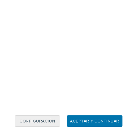
Calendario lunar
Lun
Mar
Mié
Jue
Vie
Sáb
Dom
6
7
8
9
10
11
12
13
14
15
16
17
18
19
CONFIGURACIÓN
ACEPTAR Y CONTINUAR