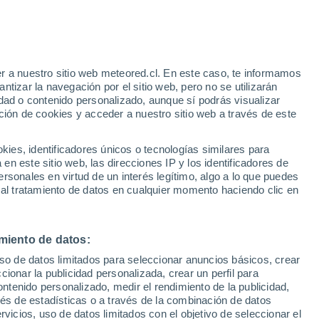
r a nuestro sitio web meteored.cl. En este caso, te informamos
tizar la navegación por el sitio web, pero no se utilizarán
dad o contenido personalizado, aunque sí podrás visualizar
ción de cookies y acceder a nuestro sitio web a través de este
es, identificadores únicos o tecnologías similares para
na
n este sitio web, las direcciones IP y los identificadores de
rsonales en virtud de un interés legítimo, algo a lo que puedes
ites
Modelos
 al tratamiento de datos en cualquier momento haciendo clic en
miento de datos:
omingo
Lunes
Martes
Miércoles
uso de datos limitados para seleccionar anuncios básicos, crear
9 Ago
10 Ago
11 Ago
12 Ago
ccionar la publicidad personalizada, crear un perfil para
ontenido personalizado, medir el rendimiento de la publicidad,
vés de estadísticas o a través de la combinación de datos
rvicios, uso de datos limitados con el objetivo de seleccionar el
70%
70%
70%
70%