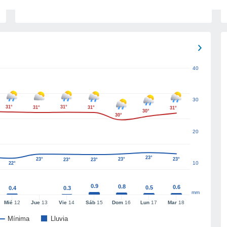
40
30
31°
31°
31°
31°
31°
30°
30°
20
23°
23°
23°
23°
23°
23°
10
22°
0.9
0.8
0.6
0.5
0.4
0.3
mm
Mié
12
Jue
13
Vie
14
Sáb
15
Dom
16
Lun
17
Mar
18
Mínima
Lluvia