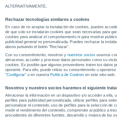
30°
ALTERNATIVAMENTE,
Rechazar tecnologías similares a cookies
UV
11+
¡Extremo!
En caso de no aceptar la instalación de cookies, puedes accede
Sensación de 33°
FPS
50+
de que solo se instalarán cookies que sean necesarias para garan
cookies para analizar el comportamiento ni para mostrar publici
publicidad general no personalizada. Puedes rechazar la instala
abono pulsando el botón "Rechazar".
Predicción
ECMWF actualiza su pronóstico para Chile:
Con su consentimiento, nosotros y
nuestros socios
usamos cooki
agosto, septiembre y octubre mantendrían u
almacenar, acceder y procesar datos personales como su visita e
señal favorable para las lluvias
cookies. Es posible que algunos proveedores traten tus datos pe
Tiempo 1 - 7 días
Actualidad
Mapa de lluvia
Satél
oponerte. Para ello, puede retirar su consentimiento u oponerse
"Configurar"
o en nuestra
Política de Cookies
en este sitio web.
Nosotros y nuestros socios hacemos el siguiente trata
Mañana
Sábado
D
Hoy
Almacenar la información en un dispositivo y/o acceder a ella, 
7 Ago
8 Ago
6 Ago
perfiles para publicidad personalizada, utilizar perfiles para sele
personalizar el contenido, uso de perfiles para la selección de c
medir el rendimiento del contenido, comprender al público a tra
procedentes de diferentes fuentes, desarrollo y mejora de los se
70%
70%
90%