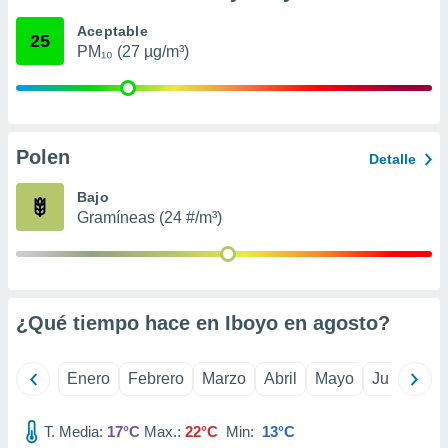
ento u
Aceptable
25
PM₁₀ (27 µg/m³)
 de datos
er momento
ic en
o en
 Cookies
en
Polen
Detalle
eb.
Bajo
y
Gramíneas (24 #/m³)
socios
el
to de
¿Qué tiempo hace en Iboyo en
agosto
?
la
 en un
 y/o acceder
Enero
Febrero
Marzo
Abril
Mayo
Junio
Ju
 de datos
ara
 anuncios
T. Media:
17°C
Max.:
22°C
Min:
13°C
ar perfiles