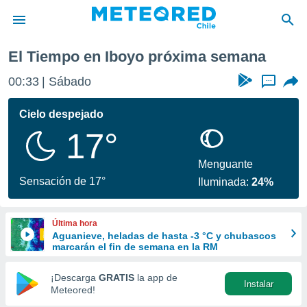
El Tiempo en Iboyo próxima semana
privacidad
00:33
Sábado
...
o de
eteored.cl)
borado por
Cielo despejado
es para
17°
ue la
 que se
e calidad.
Menguante
eder a este
Sensación de 17°
Iluminada:
24%
ediante las
opciones:
Última hora
ookies y
Aguanieve, heladas de hasta -3 °C y chubascos
e forma
marcarán el fin de semana en la RM
d digital
¡Descarga
GRATIS
la app de
Instalar
ada, basada
Meteored!
mación