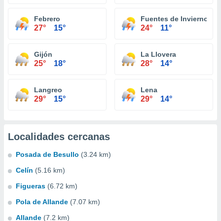
Febrero
Fuentes de Invierno
27°
15°
24°
11°
Gijón
La Llovera
25°
18°
28°
14°
Langreo
Lena
29°
15°
29°
14°
Localidades cercanas
Posada de Besullo
(3.24 km)
Celín
(5.16 km)
Figueras
(6.72 km)
Pola de Allande
(7.07 km)
Allande
(7.2 km)