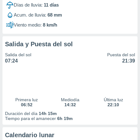
idad
Días de lluvia:
11
días
a, utilizar
Acum. de lluvia:
68 mm
a
 la
Viento medio:
8 km/h
da, crear un
personalizar
Salida y Puesta del sol
o, uso de
a la
Salida del sol
Puesta del sol
e contenido
07:24
21:39
do, medir el
 de la
medir el
 del
 comprender
 través de
s o a través
Primera luz
Mediodía
Última luz
06:52
14:32
22:10
nación de
edentes de
Duración del día
14h 15m
fuentes,
Tiempo para el amanecer
6h 19m
y mejora de
os, uso de
Calendario lunar
ados con el