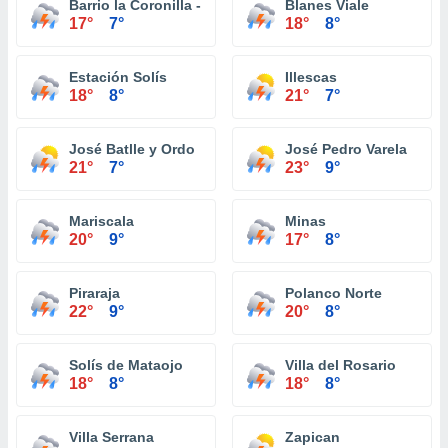
Barrio la Coronilla - Ancap
Blanes Viale
17°
7°
18°
8°
Estación Solís
Illescas
18°
8°
21°
7°
José Batlle y Ordo
José Pedro Varela
21°
7°
23°
9°
Mariscala
Minas
20°
9°
17°
8°
Piraraja
Polanco Norte
22°
9°
20°
8°
Solís de Mataojo
Villa del Rosario
18°
8°
18°
8°
Villa Serrana
Zapican