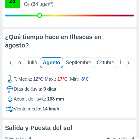
26
 seleccionar
O₃ (64 µg/m³)
o.
calización
precisa e
ión mediante
¿Qué tiempo hace en Illescas en
, publicidad
agosto
?
dos,
 publicidad
yo
Junio
Julio
Agosto
Septiembre
Octubre
Noviemb
,
ón de
 desarrollo
T. Media:
12°C
Max.:
17°C
Min:
8°C
s.
Días de lluvia:
9
días
tros 1199
ios
Acum. de lluvia:
108 mm
Viento medio:
14 km/h
Salida y Puesta del sol
Salida del sol
Puesta del sol