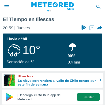
El Tiempo en Illescas
privacidad
20:59
Jueves
...
o de
eteored.cl)
borado por
Lluvia débil
es para
10°
ue la
 que se
e calidad.
90%
eder a este
Sensación de 6°
0.4 mm
ediante las
opciones:
Última hora
ookies y
La nieve sorprenderá al valle de Chile centro-sur
e forma
este fin de semana
d digital
¡Descarga
GRATIS
la app de
Instalar
ada, basada
Meteored!
mación