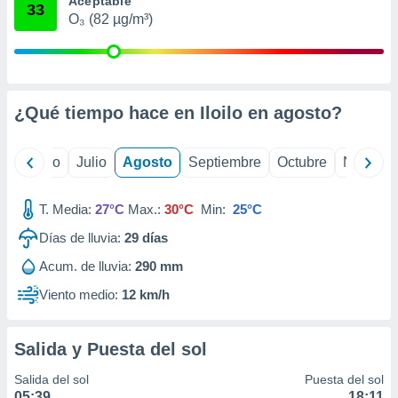
Aceptable
 seleccionar
33
o.
O₃ (82 µg/m³)
calización
precisa e
ión mediante
¿Qué tiempo hace en Iloilo en
agosto
?
, publicidad
dos,
yo
Junio
Julio
Agosto
Septiembre
Octubre
Noviemb
 publicidad
,
ón de
T. Media:
27°C
Max.:
30°C
Min:
25°C
 desarrollo
s.
Días de lluvia:
29
días
tros 1199
Acum. de lluvia:
290 mm
ios
Viento medio:
12 km/h
Salida y Puesta del sol
Salida del sol
Puesta del sol
05:39
18:11