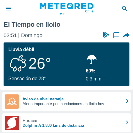
El Tiempo en Iloilo
privacidad
02:51
Domingo
...
o de
eteored.cl)
borado por
Lluvia débil
es para
26°
ue la
 que se
e calidad.
60%
eder a este
Sensación de 28°
0.3 mm
ediante las
opciones:
ookies y
Aviso de nivel naranja
Alerta importante por inundaciones en Iloilo hoy
e forma
d digital
Huracán
ada, basada
Dolphin A 1.830 kms de distancia
mación