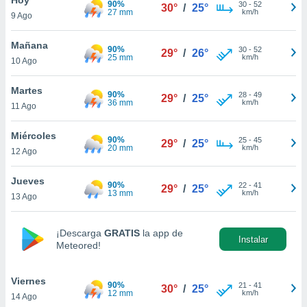
90%
30
-
52
30°
/
25°
27 mm
km/h
9 Ago
do en
 mismo.
sultar más
Mañana
90%
30
-
52
29°
/
26°
 en nuestra
25 mm
km/h
10 Ago
 Cookies
y
ualquier
Martes
90%
28
-
49
29°
/
25°
36 mm
km/h
11 Ago
ento
 botón
ación de
Miércoles
90%
25
-
45
29°
/
25°
kies
20 mm
km/h
12 Ago
 disponible
e nuestra
Jueves
90%
22
-
41
.
29°
/
25°
13 mm
km/h
13 Ago
IVAMENTE,
¡Descarga
GRATIS
la app de
Instalar
Meteored!
as
 a cookies
Viernes
 no aceptar
90%
21
-
41
30°
/
25°
12 mm
km/h
14 Ago
ón de