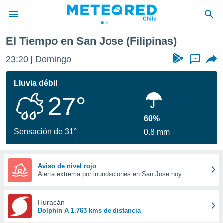
El Tiempo en San Jose (Filipinas)
privacidad
23:20
Domingo
...
o de
eteored.cl)
borado por
Lluvia débil
es para
27°
ue la
 que se
e calidad.
60%
eder a este
Sensación de 31°
0.8 mm
ediante las
opciones:
ookies y
Aviso de nivel rojo
Alerta extrema por inundaciones en San Jose hoy
e forma
d digital
Huracán
ada, basada
Dolphin A 1.763 kms de distancia
mación