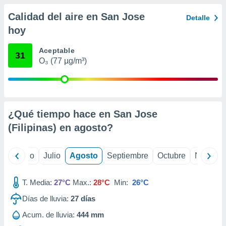
 seleccionar
o.
Calidad del aire en San Jose
Detalle
calización
hoy
precisa e
ión mediante
Aceptable
31
O₃ (77 µg/m³)
, publicidad
dos,
 publicidad
,
ón de
¿Qué tiempo hace en San Jose
 desarrollo
(Filipinas) en
agosto
?
s.
tros 1199
yo
Junio
Julio
Agosto
Septiembre
Octubre
Noviemb
ios
T. Media:
27°C
Max.:
28°C
Min:
26°C
Días de lluvia:
27
días
Acum. de lluvia:
444 mm