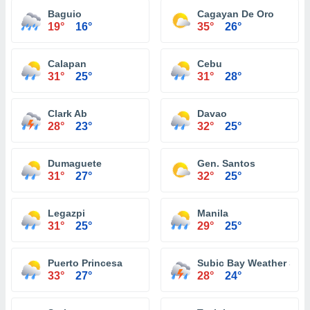
Baguio
Cagayan De Oro
19°
16°
35°
26°
Calapan
Cebu
31°
25°
31°
28°
Clark Ab
Davao
28°
23°
32°
25°
Dumaguete
Gen. Santos
31°
27°
32°
25°
Legazpi
Manila
31°
25°
29°
25°
Puerto Princesa
Subic Bay Weather Stat
33°
27°
28°
24°