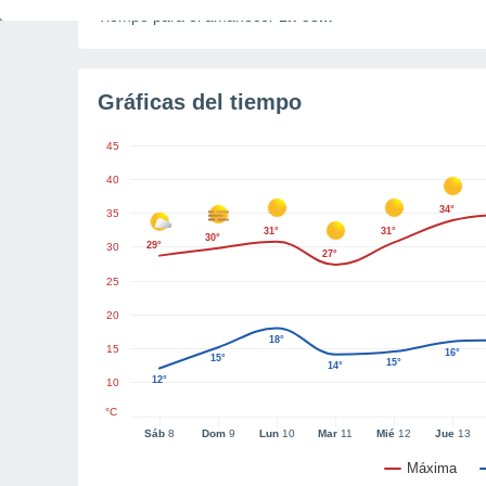
Tiempo para el amanecer
1h 58m
Gráficas del tiempo
45
40
34°
35
31°
31°
30°
29°
30
27°
25
20
18°
15
16°
15°
15°
14°
12°
10
°C
Sáb
8
Dom
9
Lun
10
Mar
11
Mié
12
Jue
13
Máxima