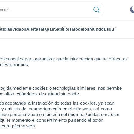
ticias
Vídeos
Alertas
Mapas
Satélites
Modelos
Mundo
Esquí
ofesionales para garantizar que la información que se ofrece es
entes opciones:
mbringen
ecogida mediante cookies o tecnologías similares, nos permite
on altos estándares de calidad sin coste.
n
eb aceptando la instalación de todas las cookies, ya sean
 y análisis del comportamiento en el sitio web, así como
...
ntenido personalizado en función del mismo. Puedes consultar
alquier momento el consentimiento pulsando el botón
Por hora
uestra página web.
Intervalos nubosos en las
próximas horas