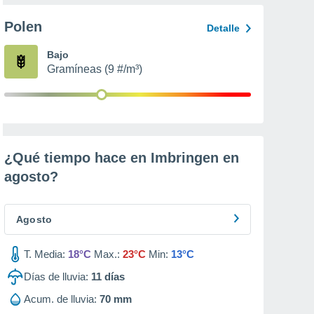
Polen
Detalle
Bajo
Gramíneas (9 #/m³)
¿Qué tiempo hace en Imbringen en
agosto
?
Agosto
T. Media:
18°C
Max.:
23°C
Min:
13°C
Días de lluvia:
11
días
Acum. de lluvia:
70 mm