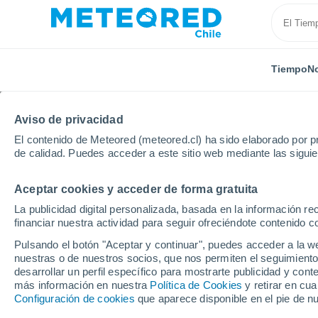
Tiempo
No
Aviso de privacidad
El contenido de Meteored (meteored.cl) ha sido elaborado por pr
de calidad. Puedes acceder a este sitio web mediante las sigui
Aceptar cookies y acceder de forma gratuita
Inicio
Luxemburgo
Distrito de Grevenmacher
I
La publicidad digital personalizada, basada en la información r
financiar nuestra actividad para seguir ofreciéndote contenido c
El Tiempo en Imbringe
Pulsando el botón "Aceptar y continuar", puedes acceder a la w
nuestras o de nuestros socios, que nos permiten el seguimiento
03:40
Sábado
desarrollar un perfil específico para mostrarte publicidad y co
más información en nuestra
Política de Cookies
y retirar en cu
Configuración de cookies
que aparece disponible en el pie de n
Cielo despejado