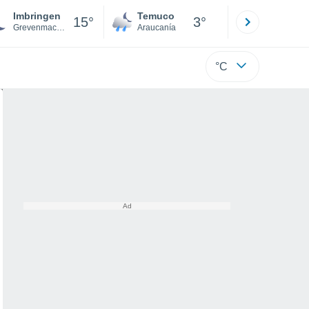
Imbringen
Temuco
Osorno
15°
3°
Grevenmacher
Araucanía
Los Lagos
°C