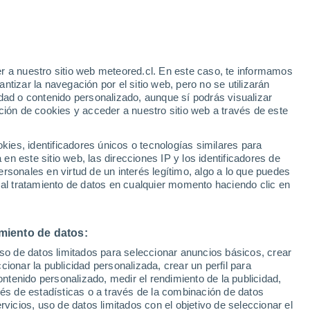
e
r a nuestro sitio web meteored.cl. En este caso, te informamos
:
24%
tizar la navegación por el sitio web, pero no se utilizarán
dad o contenido personalizado, aunque sí podrás visualizar
ción de cookies y acceder a nuestro sitio web a través de este
os
es, identificadores únicos o tecnologías similares para
n este sitio web, las direcciones IP y los identificadores de
rsonales en virtud de un interés legítimo, algo a lo que puedes
Satélites
Modelos
 al tratamiento de datos en cualquier momento haciendo clic en
miento de datos:
Martes
Miércoles
Jueves
Viernes
uso de datos limitados para seleccionar anuncios básicos, crear
11 Ago
12 Ago
13 Ago
14 Ago
ccionar la publicidad personalizada, crear un perfil para
ontenido personalizado, medir el rendimiento de la publicidad,
vés de estadísticas o a través de la combinación de datos
rvicios, uso de datos limitados con el objetivo de seleccionar el