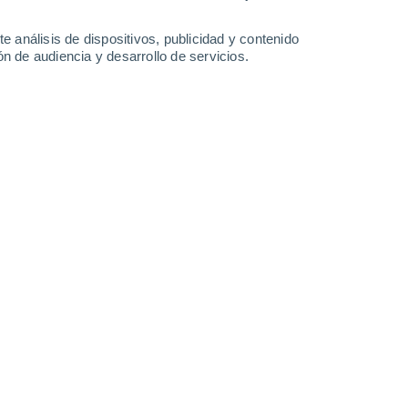
27°
/
14°
31°
/
15°
34°
/
16°
35°
/
16°
e análisis de dispositivos, publicidad y contenido
n de audiencia y desarrollo de servicios.
-
31
km/h
13
-
32
km/h
10
-
23
km/h
6
-
19
km/h
 agosto
Noreste
0 Bajo
11
-
23 km/h
FPS:
no
Noreste
0 Bajo
12
-
21 km/h
FPS:
no
Noreste
0 Bajo
11
-
21 km/h
FPS:
no
Noreste
0 Bajo
11
-
23 km/h
FPS:
no