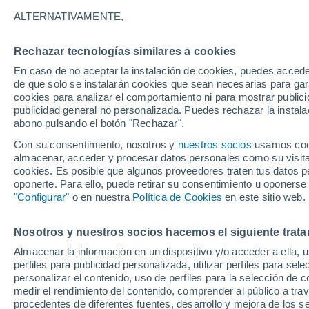
13°
ALTERNATIVAMENTE,
Rechazar tecnologías similares a cookies
Menguant
En caso de no aceptar la instalación de cookies, puedes accede
Iluminada
Sensación de 13°
de que solo se instalarán cookies que sean necesarias para garan
cookies para analizar el comportamiento ni para mostrar publici
publicidad general no personalizada. Puedes rechazar la instala
abono pulsando el botón "Rechazar".
Última hora
Aguanieve, heladas de hasta -3 °C y chubasc
Con su consentimiento, nosotros y
nuestros socios
usamos cooki
marcarán el fin de semana en la RM
almacenar, acceder y procesar datos personales como su visita e
cookies. Es posible que algunos proveedores traten tus datos pe
Tiempo 1 - 7 días
Actualidad
Mapa de temperatura
oponerte. Para ello, puede retirar su consentimiento u oponerse
"Configurar"
o en nuestra
Política de Cookies
en este sitio web.
Nosotros y nuestros socios hacemos el siguiente trata
Mañana
Lunes
Hoy
Almacenar la información en un dispositivo y/o acceder a ella, 
9 Ago
10 Ago
8 Ago
perfiles para publicidad personalizada, utilizar perfiles para sele
personalizar el contenido, uso de perfiles para la selección de c
medir el rendimiento del contenido, comprender al público a tra
procedentes de diferentes fuentes, desarrollo y mejora de los se