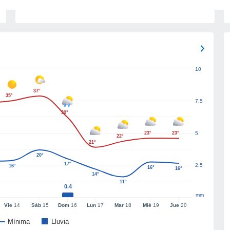
10
37°
35°
7.5
30°
23°
23°
5
22°
21°
20°
17°
2.5
16°
16°
16°
14°
11°
0.4
mm
Vie
14
Sáb
15
Dom
16
Lun
17
Mar
18
Mié
19
Jue
20
Mínima
Lluvia