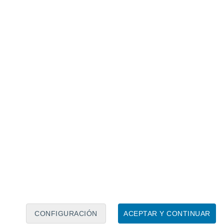
Calendario lunar
Lun
Mar
Mié
Jue
Vie
Sáb
Dom
8
9
10
11
12
13
14
15
16
17
18
19
20
21
CONFIGURACIÓN
ACEPTAR Y CONTINUAR