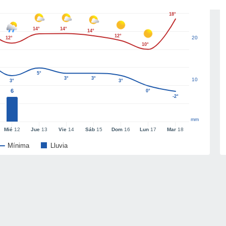
18°
14°
14°
14°
12°
20
12°
10°
5°
3°
3°
10
3°
3°
6
0°
-2°
mm
Mié
12
Jue
13
Vie
14
Sáb
15
Dom
16
Lun
17
Mar
18
Mínima
Lluvia