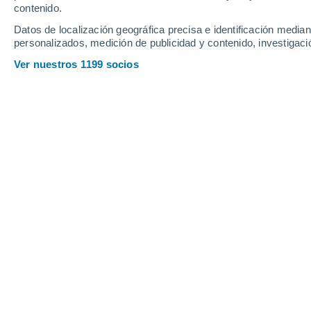
contenido.
19
-
40
km/h
16
-
35
km/h
16
16
-
35
km/h
Datos de localización geográfica precisa e identificación mediant
personalizados, medición de publicidad y contenido, investigació
Pronóstico para Indio Muerto hoy
, 6 
Ver nuestros 1199 socios
Soleado
16°
15:00
Sensación T.
16°
Soleado
16°
16:00
Sensación T.
16°
Soleado
15°
17:00
Sensación T.
15°
Soleado
13°
18:00
Sensación T.
13°
Cielo despejad
11°
19:00
Sensación T.
11°