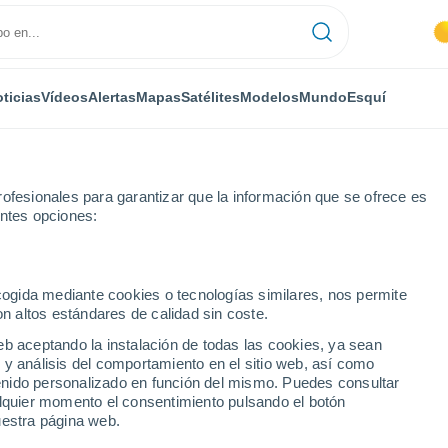
ticias
Vídeos
Alertas
Mapas
Satélites
Modelos
Mundo
Esquí
ofesionales para garantizar que la información que se ofrece es
entes opciones:
ecogida mediante cookies o tecnologías similares, nos permite
on altos estándares de calidad sin coste.
rto
eb aceptando la instalación de todas las cookies, ya sean
 y análisis del comportamiento en el sitio web, así como
...
ntenido personalizado en función del mismo. Puedes consultar
alquier momento el consentimiento pulsando el botón
Por hora
uestra página web.
Cielos despejados en las
próximas horas