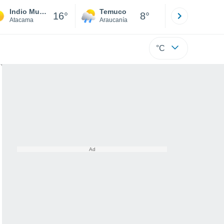
Indio Muerto
Temuco
Osorno
16°
8°
Atacama
Araucanía
Los Lagos
°C