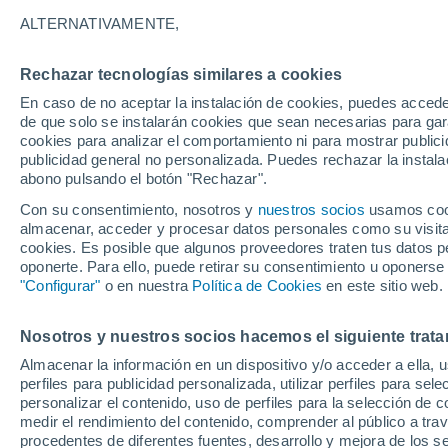
16°
ALTERNATIVAMENTE,
Rechazar tecnologías similares a cookies
Oeste
En caso de no aceptar la instalación de cookies, puedes accede
Sensación de 16°
15
-
34 km
de que solo se instalarán cookies que sean necesarias para garan
cookies para analizar el comportamiento ni para mostrar publici
publicidad general no personalizada. Puedes rechazar la instala
abono pulsando el botón "Rechazar".
Tiempo 1 - 7 días
Actualidad
Mapa de temperatura
Con su consentimiento, nosotros y
nuestros socios
usamos cooki
almacenar, acceder y procesar datos personales como su visita e
cookies. Es posible que algunos proveedores traten tus datos pe
oponerte. Para ello, puede retirar su consentimiento u oponerse
Mañana
Sábado
D
Hoy
"Configurar"
o en nuestra
Política de Cookies
en este sitio web.
7 Ago
8 Ago
6 Ago
Nosotros y nuestros socios hacemos el siguiente trata
Almacenar la información en un dispositivo y/o acceder a ella, 
perfiles para publicidad personalizada, utilizar perfiles para sele
personalizar el contenido, uso de perfiles para la selección de c
17°
/
5°
16°
/
3°
17°
/
4°
medir el rendimiento del contenido, comprender al público a tra
procedentes de diferentes fuentes, desarrollo y mejora de los se