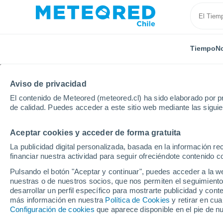
Tiempo
No
Aviso de privacidad
El contenido de Meteored (meteored.cl) ha sido elaborado por pr
de calidad. Puedes acceder a este sitio web mediante las sigui
Aceptar cookies y acceder de forma gratuita
Inicio
Región de Atacama
Indio Muerto
La publicidad digital personalizada, basada en la información r
financiar nuestra actividad para seguir ofreciéndote contenido c
El Tiempo en Indio Mue
Pulsando el botón "Aceptar y continuar", puedes acceder a la w
nuestras o de nuestros socios, que nos permiten el seguimiento
14:34
Jueves
desarrollar un perfil específico para mostrarte publicidad y co
más información en nuestra
Política de Cookies
y retirar en cu
Configuración de cookies
que aparece disponible en el pie de n
Soleado