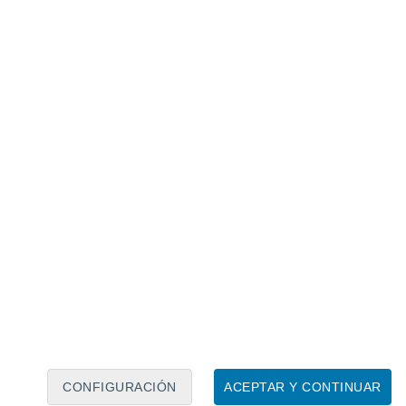
Calendario lunar
Lun
Mar
Mié
Jue
Vie
Sáb
Dom
6
7
8
9
10
11
12
13
14
15
16
17
18
19
CONFIGURACIÓN
ACEPTAR Y CONTINUAR
30