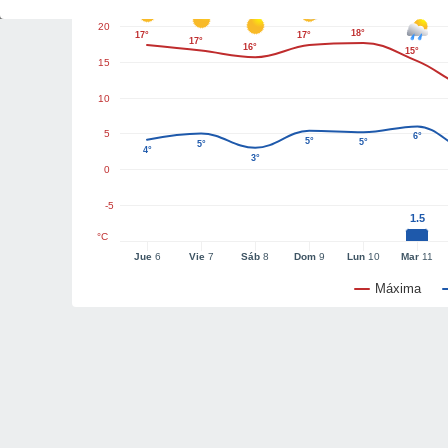
20
18°
17°
17°
17°
16°
15°
15
10
5
6°
5°
5°
5°
4°
3°
0
-5
1.5
°C
Jue
6
Vie
7
Sáb
8
Dom
9
Lun
10
Mar
11
Máxima