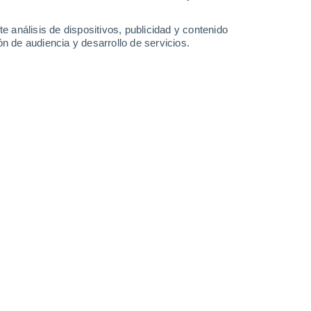
-
36
km/h
17
-
38
km/h
19
-
46
km/h
16
-
54
km/h
e análisis de dispositivos, publicidad y contenido
n de audiencia y desarrollo de servicios.
de agosto
Oeste
4 Medio
15
-
34 km/h
FPS:
6-10
Oeste
2 Bajo
13
-
33 km/h
FPS:
no
Oeste
1 Bajo
11
-
29 km/h
FPS:
no
Oeste
0 Bajo
8
-
24 km/h
FPS:
no
o
Norte
0 Bajo
2
-
15 km/h
FPS:
no