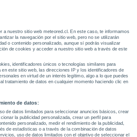
r a nuestro sitio web meteored.cl. En este caso, te informamos
/h
tizar la navegación por el sitio web, pero no se utilizarán
dad o contenido personalizado, aunque sí podrás visualizar
ción de cookies y acceder a nuestro sitio web a través de este
Satélites
Modelos
es, identificadores únicos o tecnologías similares para
n este sitio web, las direcciones IP y los identificadores de
rsonales en virtud de un interés legítimo, algo a lo que puedes
 al tratamiento de datos en cualquier momento haciendo clic en
omingo
Lunes
Martes
Miércoles
9 Ago
10 Ago
11 Ago
12 Ago
miento de datos:
uso de datos limitados para seleccionar anuncios básicos, crear
80%
90%
ccionar la publicidad personalizada, crear un perfil para
1.5 mm
6 mm
ontenido personalizado, medir el rendimiento de la publicidad,
17°
/
5°
18°
/
5°
15°
/
6°
12°
/
3°
vés de estadísticas o a través de la combinación de datos
rvicios, uso de datos limitados con el objetivo de seleccionar el