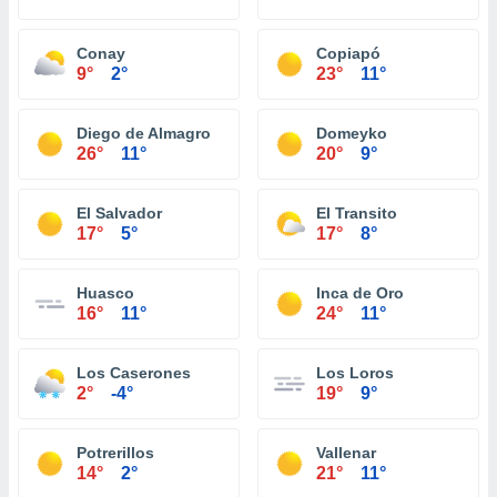
Conay
Copiapó
9°
2°
23°
11°
Diego de Almagro
Domeyko
26°
11°
20°
9°
El Salvador
El Transito
17°
5°
17°
8°
Huasco
Inca de Oro
16°
11°
24°
11°
Los Caserones
Los Loros
2°
-4°
19°
9°
Potrerillos
Vallenar
14°
2°
21°
11°