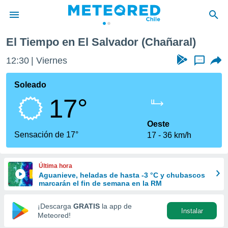
El Tiempo en El Salvador (Chañaral)
privacidad
12:30
Viernes
...
o de
eteored.cl)
borado por
Soleado
es para
17°
ue la
 que se
e calidad.
Oeste
eder a este
Sensación de 17°
17
36 km/h
ediante las
opciones:
Última hora
ookies y
Aguanieve, heladas de hasta -3 °C y chubascos
e forma
marcarán el fin de semana en la RM
d digital
¡Descarga
GRATIS
la app de
Instalar
ada, basada
Meteored!
mación