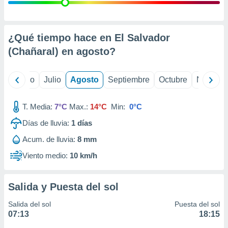
 seleccionar
o.
calización
precisa e
¿Qué tiempo hace en El Salvador
ión mediante
(Chañaral) en
agosto
?
, publicidad
yo
Junio
Julio
Agosto
Septiembre
Octubre
Noviemb
dos,
 publicidad
,
T. Media:
7°C
Max.:
14°C
Min:
0°C
ón de
Días de lluvia:
1
días
 desarrollo
s.
Acum. de lluvia:
8 mm
tros 1199
Viento medio:
10 km/h
ios
Salida y Puesta del sol
Salida del sol
Puesta del sol
07:13
18:15