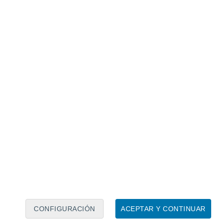
Calendario lunar
Lun
Mar
Mié
Jue
Vie
Sáb
Dom
7
8
9
10
11
12
13
14
15
16
17
18
19
20
CONFIGURACIÓN
ACEPTAR Y CONTINUAR