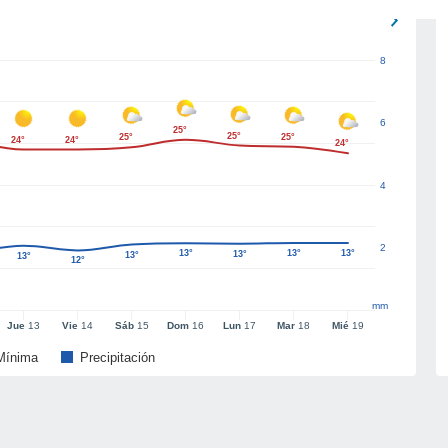
8
6
25°
25°
25°
25°
24°
24°
24°
4
2
13°
13°
13°
13°
13°
13°
12°
mm
Jue
13
Vie
14
Sáb
15
Dom
16
Lun
17
Mar
18
Mié
19
Mínima
Precipitación