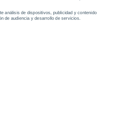
-
35
km/h
19
-
38
km/h
21
-
43
km/h
20
-
46
km/h
e análisis de dispositivos, publicidad y contenido
n de audiencia y desarrollo de servicios.
sto
Sureste
10 ¡Muy Alto!
12
-
34 km/h
FPS:
25-50
Sureste
10 ¡Muy Alto!
11
-
31 km/h
FPS:
25-50
Sureste
9 ¡Muy Alto!
12
-
31 km/h
FPS:
25-50
Sureste
6 Alto
13
-
32 km/h
FPS:
15-25
Sureste
3 Medio
16
-
35 km/h
FPS:
6-10