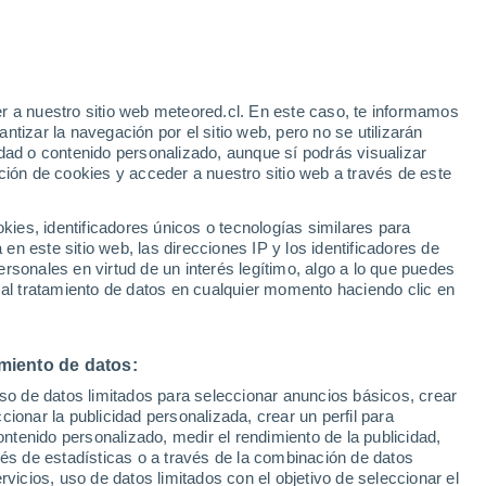
y
r a nuestro sitio web meteored.cl. En este caso, te informamos
tizar la navegación por el sitio web, pero no se utilizarán
dad o contenido personalizado, aunque sí podrás visualizar
ción de cookies y acceder a nuestro sitio web a través de este
Satélites
Modelos
es, identificadores únicos o tecnologías similares para
n este sitio web, las direcciones IP y los identificadores de
rsonales en virtud de un interés legítimo, algo a lo que puedes
 al tratamiento de datos en cualquier momento haciendo clic en
Lunes
Martes
Miércoles
Jueves
10 Ago
11 Ago
12 Ago
13 Ago
miento de datos:
uso de datos limitados para seleccionar anuncios básicos, crear
ccionar la publicidad personalizada, crear un perfil para
ontenido personalizado, medir el rendimiento de la publicidad,
25°
/
13°
25°
/
12°
24°
/
11°
24°
/
12°
vés de estadísticas o a través de la combinación de datos
rvicios, uso de datos limitados con el objetivo de seleccionar el