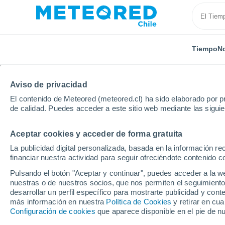
Tiempo
No
Aviso de privacidad
El contenido de Meteored (meteored.cl) ha sido elaborado por pr
de calidad. Puedes acceder a este sitio web mediante las sigui
Aceptar cookies y acceder de forma gratuita
Inicio
Tanzania
Iringa
La publicidad digital personalizada, basada en la información r
financiar nuestra actividad para seguir ofreciéndote contenido c
El Tiempo en Iringa
Pulsando el botón "Aceptar y continuar", puedes acceder a la w
nuestras o de nuestros socios, que nos permiten el seguimiento
12:28
Viernes
desarrollar un perfil específico para mostrarte publicidad y co
más información en nuestra
Política de Cookies
y retirar en cu
Configuración de cookies
que aparece disponible en el pie de n
Soleado