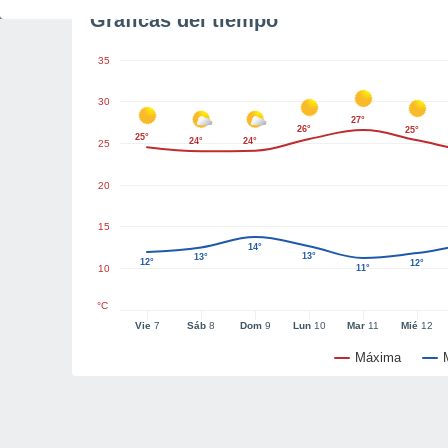
Gráficas del tiempo
35
30
27°
26°
25°
25°
24°
24°
25
20
15
14°
13°
13°
12°
12°
10
11°
°C
Vie
7
Sáb
8
Dom
9
Lun
10
Mar
11
Mié
12
Máxima