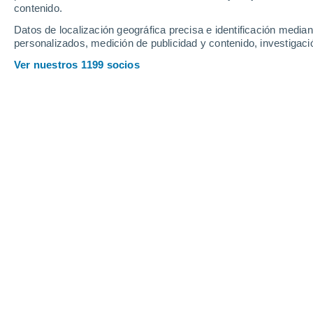
contenido.
20
-
43
km/h
17
-
37
km/h
17
25
-
50
km/h
Datos de localización geográfica precisa e identificación mediant
personalizados, medición de publicidad y contenido, investigació
Pronóstico para Iringa hoy
, 7 de ago
Ver nuestros 1199 socios
Soleado
22°
12:00
Sensación T.
25°
Nubes y claros
23°
13:00
Sensación T.
25°
Nubes y claros
24°
14:00
Sensación T.
25°
Soleado
24°
15:00
Sensación T.
25°
Soleado
23°
16:00
Sensación T.
25°