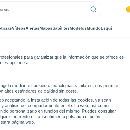
ticias
Vídeos
Alertas
Mapas
Satélites
Modelos
Mundo
Esquí
ofesionales para garantizar que la información que se ofrece es
entes opciones:
ecogida mediante cookies o tecnologías similares, nos permite
on altos estándares de calidad sin coste.
eb aceptando la instalación de todas las cookies, ya sean
 y análisis del comportamiento en el sitio web, así como
...
ntenido personalizado en función del mismo. Puedes consultar
alquier momento el consentimiento pulsando el botón
Por hora
uestra página web.
Intervalos nubosos en las
próximas horas