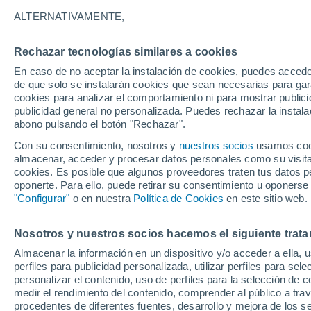
22°
ALTERNATIVAMENTE,
Rechazar tecnologías similares a cookies
UV
10 ¡Mu
Alto!
En caso de no aceptar la instalación de cookies, puedes accede
Sensación de 25°
FPS
25-50
de que solo se instalarán cookies que sean necesarias para garan
cookies para analizar el comportamiento ni para mostrar publici
publicidad general no personalizada. Puedes rechazar la instala
abono pulsando el botón "Rechazar".
Tiempo 1 - 7 días
Actualidad
Mapa de nubosidad
Con su consentimiento, nosotros y
nuestros socios
usamos cooki
almacenar, acceder y procesar datos personales como su visita e
cookies. Es posible que algunos proveedores traten tus datos pe
oponerte. Para ello, puede retirar su consentimiento u oponerse
Mañana
Domingo
Hoy
"Configurar"
o en nuestra
Política de Cookies
en este sitio web.
8 Ago
9 Ago
7 Ago
Nosotros y nuestros socios hacemos el siguiente trata
Almacenar la información en un dispositivo y/o acceder a ella, 
perfiles para publicidad personalizada, utilizar perfiles para sele
personalizar el contenido, uso de perfiles para la selección de c
24°
/
12°
24°
/
14°
24°
/
12°
medir el rendimiento del contenido, comprender al público a tra
procedentes de diferentes fuentes, desarrollo y mejora de los se