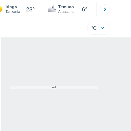
Iringa
Temuco
Osorno
23°
6°
Tanzania
Araucanía
Los Lagos
°C